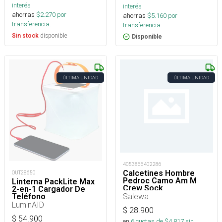
interés
interés
ahorras
$
2.270
por
ahorras
$
5.160
por
transferencia.
transferencia.
disponible
Sin stock
Disponible
ÚLTIMA UNIDAD
ÚLTIMA UNIDAD
4053866402286
Calcetines Hombre
OUT28650
Pedroc Camo Am M
Linterna PackLite Max
Crew Sock
2-en-1 Cargador De
Salewa
Teléfono
LuminAID
$
28.900
$
54.900
en
6
cuotas de $
4.817
sin