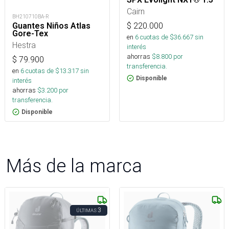
Cairn
BH210710BA-R
Guantes Niños Atlas
$
220.000
Gore-Tex
en
6
cuotas de $
36.667
sin
Hestra
interés
ahorras
$
8.800
por
$
79.900
transferencia.
en
6
cuotas de $
13.317
sin
Disponible
interés
ahorras
$
3.200
por
transferencia.
Disponible
Más de la marca
3
ÚLTIMAS