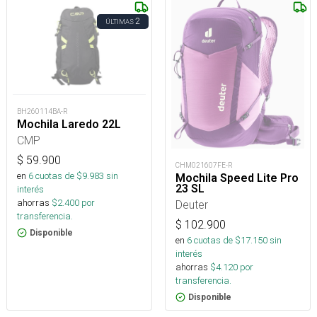
2
ÚLTIMAS
BH260114BA-R
Mochila Laredo 22L
CMP
$
59.900
CHM021607FE-R
en
6
cuotas de $
9.983
sin
Mochila Speed Lite Pro
23 SL
interés
ahorras
$
2.400
por
Deuter
transferencia.
$
102.900
Disponible
en
6
cuotas de $
17.150
sin
interés
ahorras
$
4.120
por
transferencia.
Disponible