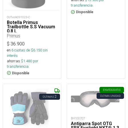
transferencia.
Disponible
OUTvolk091023-C
Botella Primus
Trailbottle S.S Vacuum
0.8 L
Primus
$
36.900
en
6
cuotas de $
6.150
sin
interés
ahorras
$
1.480
por
transferencia.
Disponible
ENVÍO
GRATIS
ÚLTIMA UNIDAD
2
ÚLTIMAS
BH100707
Antiparra Spot OTG
SPX Evolight NXT® 1.3