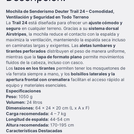
Mochila de Senderismo Deuter Trail 24 – Comodidad,
Ventilación y Seguridad en Todo Terreno
La
Trail 24
está diseñada para ofrecer un
ajuste cómodo y
seguro
en cualquier terreno. Gracias a su
sistema dorsal
Airstripes
, la mochila reduce el contacto con la espalda y
maximiza la ventilación, manteniendo la espalda seca incluso
en caminatas largas y exigentes. Las
aletas lumbares y
tirantes perforados
distribuyen el peso de manera uniforme,
mientras que la
tapa de formato plano
permite movimientos
fluidos de la cabeza, incluso con casco.
Los
lazos en los tirantes
permiten tener los mosquetones de
vía ferrata siempre a mano, y los
bolsillos laterales y la
apertura frontal con cremallera
facilitan el acceso rápido al
equipo y materiales esenciales.
Especificaciones
Peso:
1050 g
Volumen:
24 litros
Dimensiones:
64 x 24 x 20 cm (L x A x F)
Carga recomendada:
4 – 7 kg
Longitud de espalda:
44-54 cm
Altura recomendada:
170-195 cm
Características Destacadas