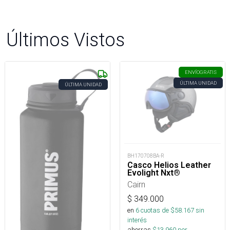
Últimos Vistos
ENVÍO
GRATIS
ÚLTIMA UNIDAD
ÚLTIMA UNIDAD
BH170708BA-R
Casco Helios Leather
Evolight Nxt®
Cairn
$
349.000
en
6
cuotas de $
58.167
sin
interés
ahorras
$
13.960
por