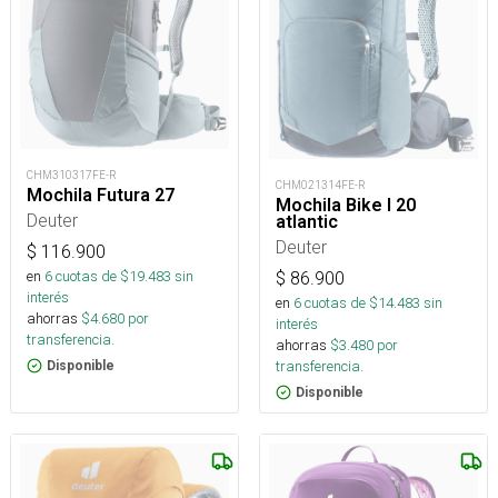
CHM310317FE-R
CHM021314FE-R
Mochila Futura 27
Mochila Bike I 20
Deuter
atlantic
Deuter
$
116.900
en
6
cuotas de $
19.483
sin
$
86.900
interés
en
6
cuotas de $
14.483
sin
ahorras
$
4.680
por
interés
transferencia.
ahorras
$
3.480
por
transferencia.
Disponible
Disponible