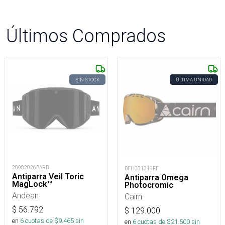
Últimos Comprados
SIN STOCK
ÚLTIMA UNIDAD
20982026BARB
BEH081319FE
Antiparra Veil Toric
Antiparra Omega
MagLock™
Photocromic
Andean
Cairn
$
56.792
$
129.000
en
6
cuotas de $
9.465
sin
en
6
cuotas de $
21.500
sin