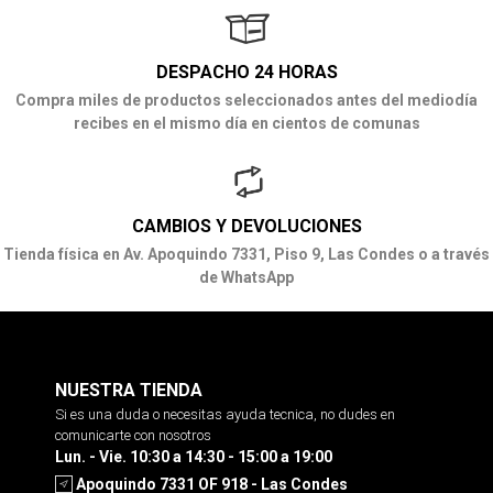
DESPACHO 24 HORAS
Compra miles de productos seleccionados antes del mediodía
recibes en el mismo día en cientos de comunas
CAMBIOS Y DEVOLUCIONES
Tienda física en Av. Apoquindo 7331, Piso 9, Las Condes o a través
de WhatsApp
NUESTRA TIENDA
Si es una duda o necesitas ayuda tecnica, no dudes en
comunicarte con nosotros
Lun. - Vie. 10:30 a 14:30 - 15:00 a 19:00
Apoquindo 7331 OF 918 - Las Condes