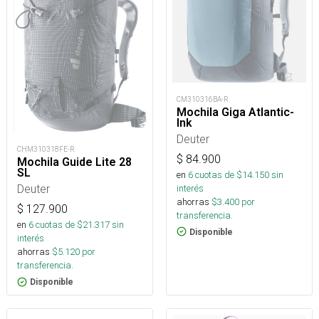
CM310316BA-R
Mochila Giga Atlantic-
Ink
Deuter
CHM310318FE-R
$
84.900
Mochila Guide Lite 28
SL
en
6
cuotas de $
14.150
sin
Deuter
interés
ahorras
$
3.400
por
$
127.900
transferencia.
en
6
cuotas de $
21.317
sin
Disponible
interés
ahorras
$
5.120
por
transferencia.
Disponible