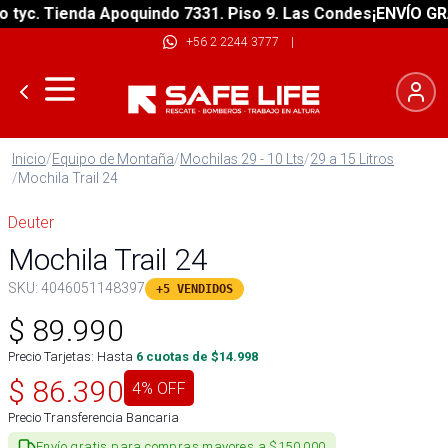
c. Tienda Apoquindo 7331. Piso 9. Las Condes
¡ENVÍO GRATIS
+56 2 2244 3777
|
Inicio
/
Equipo de Montaña
/
Mochilas 29 - 10 Lts
/
29 a 15 Litros
/
Mochila Trail 24
Deuter
Mochila Trail 24
SKU:
4046051148397
+5 VENDIDOS
$
89.990
Precio Tarjetas: Hasta
6
cuotas de $
14.998
$
86.390
4
% OFF
Precio Transferencia Bancaria
Envío gratis para compras mayores a $150.000