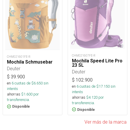
CHM021607FE-R
CHM021601FE-R
Mochila Speed Lite Pro
Mochila Schmusebar
23 SL
Deuter
Deuter
$
39.900
$
102.900
en
6
cuotas de $
6.650
sin
en
6
cuotas de $
17.150
sin
interés
interés
ahorras
$
1.600
por
ahorras
$
4.120
por
transferencia.
transferencia.
Disponible
Disponible
Ver más de la marca