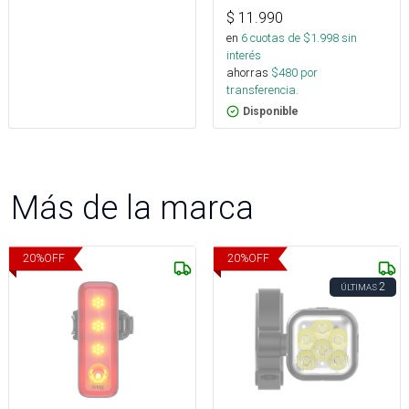
$
11.990
en
6
cuotas de $
1.998
sin
interés
ahorras
$
480
por
transferencia.
Disponible
Más de la marca
20
%
OFF
20
%
OFF
2
ÚLTIMAS