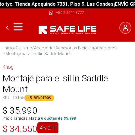
yc. Tienda Apoquindo 7331. Piso 9. Las Condes
¡ENVÍO GRATI
+56 2 2244 3777
|
Inicio
/
Ciclismo
/
Accesorio
/
Accesorios Bicicleta
/
Accesorios
/
Montaje para el sillin Saddle Mount
Knog
Montaje para el sillin Saddle
Mount
SKU:
13155
+5 VENDIDOS
$
35.990
Precio Tarjetas: Hasta
6
cuotas de $
5.998
$
34.550
4
% OFF