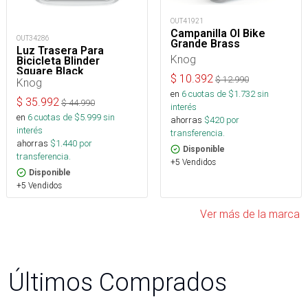
OUT41921
Campanilla OI Bike
OUT34286
Grande Brass
Luz Trasera Para
Knog
Bicicleta Blinder
Square Black
$
10.392
$
12.990
Knog
en
6
cuotas de $
1.732
sin
$
35.992
$
44.990
interés
en
6
cuotas de $
5.999
sin
ahorras
$
420
por
interés
transferencia.
ahorras
$
1.440
por
Disponible
transferencia.
+5 Vendidos
Disponible
+5 Vendidos
Ver más de la marca
Últimos Comprados