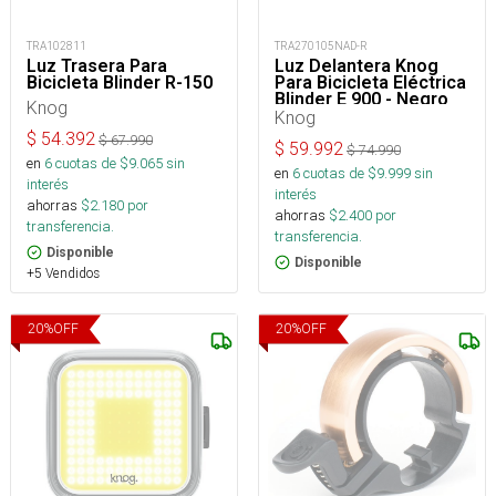
TRA102811
TRA270105NAD-R
Luz Trasera Para
Luz Delantera Knog
Bicicleta Blinder R-150
Para Bicicleta Eléctrica
Blinder E 900 - Negro
Knog
Knog
$
54.392
$
67.990
$
59.992
$
74.990
en
6
cuotas de $
9.065
sin
en
6
cuotas de $
9.999
sin
interés
interés
ahorras
$
2.180
por
ahorras
$
2.400
por
transferencia.
transferencia.
Disponible
Disponible
+5 Vendidos
20
%
OFF
20
%
OFF