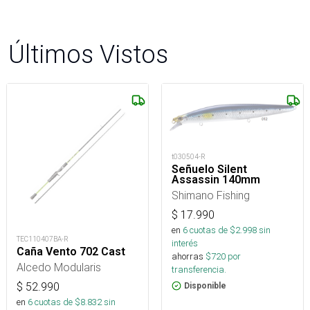
Últimos Vistos
t030504-R
Señuelo Silent
Assassin 140mm
Shimano Fishing
$
17.990
en
6
cuotas de $
2.998
sin
TEC110407BA-R
interés
Caña Vento 702 Cast
ahorras
$
720
por
Alcedo Modularis
transferencia.
$
52.990
Disponible
en
6
cuotas de $
8.832
sin