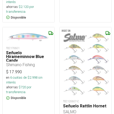
interés
ahorras
$
2.120
por
transferencia.
Disponible
TEC170601
Señuelo
Hirameminnow Blue
Candy
Shimano Fishing
$
17.990
en
6
cuotas de $
2.998
sin
interés
ahorras
$
720
por
transferencia.
Disponible
TEC120607-C
Señuelo Rattlin Hornet
SALMO