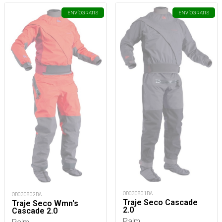
ENVÍO
GRATIS
ENVÍO
GRATIS
OD030801BA
OD030802BA
Traje Seco Cascade
Traje Seco Wmn's
2.0
Cascade 2.0
Palm