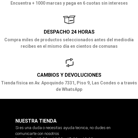
Encuentra + 1000 marcas y paga en 6 cuotas sin intereses
DESPACHO 24 HORAS
Compra miles de productos seleccionados antes del mediodía
recibes en el mismo día en cientos de comunas
CAMBIOS Y DEVOLUCIONES
Tienda física en Av. Apoquindo 7331, Piso 9, Las Condes o a través
de WhatsApp
NUESTRA TIENDA
Si es una duda o necesitas ayuda tecnica, no dudes en
comunicarte con nosotros