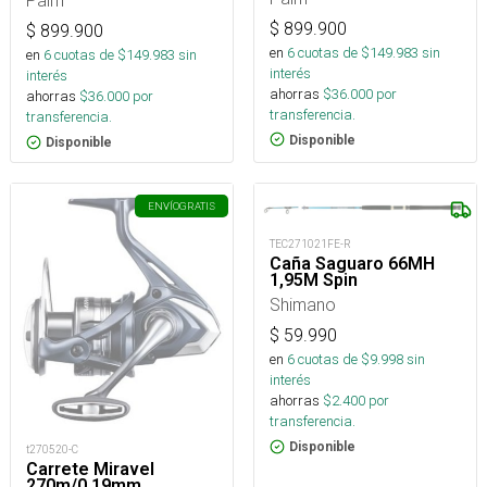
Palm
$
899.900
$
899.900
en
6
cuotas de $
149.983
sin
en
6
cuotas de $
149.983
sin
interés
interés
ahorras
$
36.000
por
ahorras
$
36.000
por
transferencia.
transferencia.
Disponible
Disponible
ENVÍO
GRATIS
TEC271021FE-R
Caña Saguaro 66MH
1,95M Spin
Shimano
$
59.990
en
6
cuotas de $
9.998
sin
interés
ahorras
$
2.400
por
transferencia.
Disponible
t270520-C
Carrete Miravel
270m/0,19mm