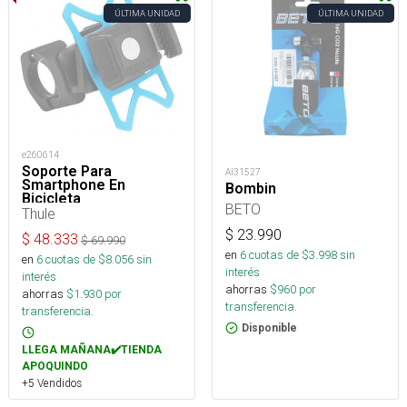
ÚLTIMA UNIDAD
ÚLTIMA UNIDAD
e260614
Soporte Para
AI31527
Smartphone En
Bombin
Bicicleta
BETO
Thule
$
23.990
$
48.333
$
69.990
en
6
cuotas de $
3.998
sin
en
6
cuotas de $
8.056
sin
interés
interés
ahorras
$
960
por
ahorras
$
1.930
por
transferencia.
transferencia.
Disponible
LLEGA MAÑANA✔️TIENDA
APOQUINDO
+5 Vendidos