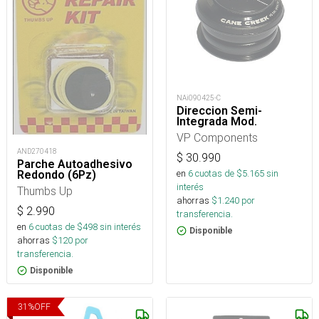
NAi090425-C
Direccion Semi-
Integrada Mod.
VP Components
AND270418
$
30.990
Parche Autoadhesivo
en
6
cuotas de $
5.165
sin
Redondo (6Pz)
interés
Thumbs Up
ahorras
$
1.240
por
$
2.990
transferencia.
en
6
cuotas de $
498
sin interés
Disponible
ahorras
$
120
por
transferencia.
Disponible
31
%
OFF