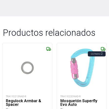
Productos relacionados
2
ÚLTIMAS
TRA110213NAD-R
TRA110220NAD-R
Regulock Armbar &
Mosquetón Superfly
Spacer
Evo Auto