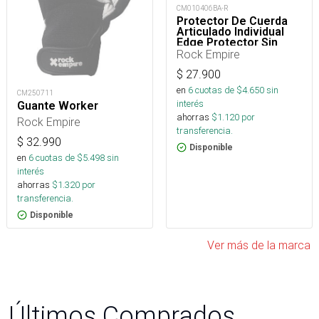
CM010406BA-R
Protector De Cuerda
Articulado Individual
Edge Protector Sin
Maillon
Rock Empire
$
27.900
en
6
cuotas de $
4.650
sin
CM250711
interés
Guante Worker
ahorras
$
1.120
por
Rock Empire
transferencia.
$
32.990
Disponible
en
6
cuotas de $
5.498
sin
interés
ahorras
$
1.320
por
transferencia.
Disponible
Ver más de la marca
Últimos Comprados