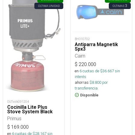
3
ÚLTIMA UNIDAD
ÚLTIMAS
BH310702
Antiparra Magnetik
Spx3
Cairn
$
220.000
en
6
cuotas de $
36.667
sin
interés
ahorras
$
8.800
por
transferencia.
Disponible
OUTvolk091204
Cocinilla Lite Plus
Stove System Black
Primus
$
169.000
en
6
cuotas de $
28.167
sin