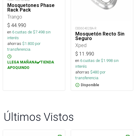
Mosquetones Phase
Rack Pack
Trango
$
44.990
OD060402BA-R
en
6
cuotas de $
7.498
sin
Mosquetón Recto Sin
interés
Seguro
ahorras
$
1.800
por
Xped
transferencia.
$
11.990
en
6
cuotas de $
1.998
sin
LLEGA MAÑANA✔️TIENDA
interés
APOQUINDO
ahorras
$
480
por
transferencia.
Disponible
Últimos Vistos