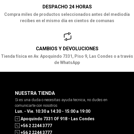
DESPACHO 24 HORAS
Compra miles de productos seleccionados antes del mediodía
recibes en el mismo día en cientos de comunas
CAMBIOS Y DEVOLUCIONES
Tienda física en Av. Apoquindo 7331, Piso 9, Las Condes o a través
de WhatsApp
NUESTRA TIENDA
Si es una duda o necesitas ayuda tecnica, no dudes en
comunicarte con nosotros
Lun. - Vie. 10:30 a 14:30 - 15:00 a 19:00
Apoquindo 7331 OF 918 - Las Condes
+56 2 2244 3777
+56 2 2244 3777