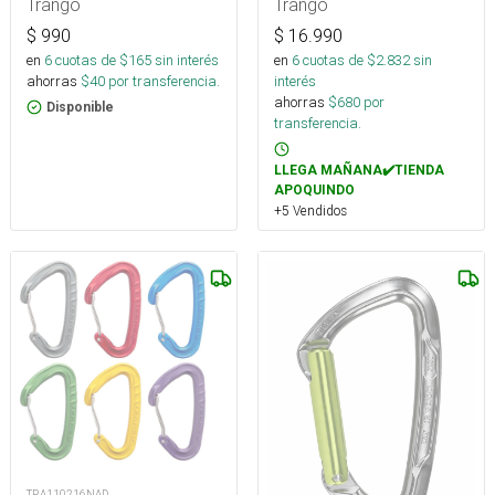
Trango
Trango
$
990
$
16.990
en
6
cuotas de $
165
sin interés
en
6
cuotas de $
2.832
sin
ahorras
$
40
por transferencia.
interés
ahorras
$
680
por
Disponible
transferencia.
LLEGA MAÑANA✔️TIENDA
APOQUINDO
+5 Vendidos
TRA110216NAD