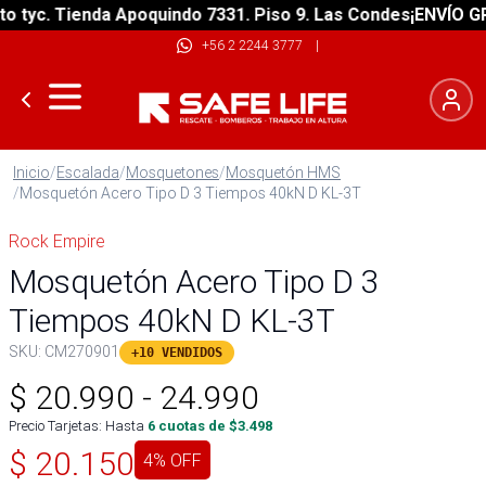
yc. Tienda Apoquindo 7331. Piso 9. Las Condes
¡ENVÍO GRATI
+56 2 2244 3777
|
Inicio
/
Escalada
/
Mosquetones
/
Mosquetón HMS
/
Mosquetón Acero Tipo D 3 Tiempos 40kN D KL-3T
Rock Empire
Mosquetón Acero Tipo D 3
Tiempos 40kN D KL-3T
SKU:
CM270901
+10 VENDIDOS
$
20.990
-
24.990
Precio Tarjetas: Hasta
6
cuotas de $
3.498
$
20.150
4
% OFF