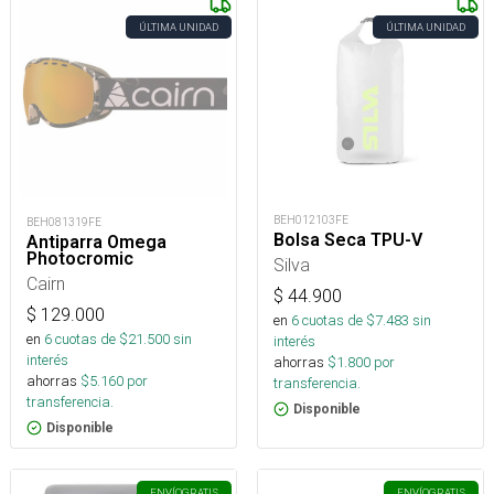
ÚLTIMA UNIDAD
ÚLTIMA UNIDAD
BEH012103FE
BEH081319FE
Bolsa Seca TPU-V
Antiparra Omega
Photocromic
Silva
Cairn
$
44.900
$
129.000
en
6
cuotas de $
7.483
sin
en
6
cuotas de $
21.500
sin
interés
interés
ahorras
$
1.800
por
ahorras
$
5.160
por
transferencia.
transferencia.
Disponible
Disponible
ENVÍO
GRATIS
ENVÍO
GRATIS