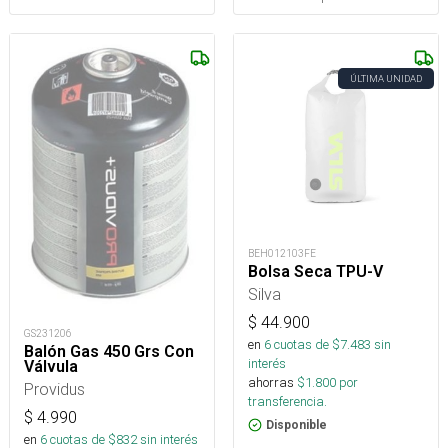
ÚLTIMA UNIDAD
BEH012103FE
Bolsa Seca TPU-V
Silva
$
44.900
GS231206
en
6
cuotas de $
7.483
sin
Balón Gas 450 Grs Con
interés
Válvula
ahorras
$
1.800
por
Providus
transferencia.
$
4.990
Disponible
en
6
cuotas de $
832
sin interés