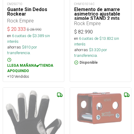
CM250710
CHM101014-C
Guante Sin Dedos
Elemento de amarre
Rockear
asimetrico ajustable
simple STAND 2 mts
Rock Empire
Rock Empire
$
20.333
$
28.990
$
82.990
en
6
cuotas de $
3.389
sin
en
6
cuotas de $
13.832
sin
interés
interés
ahorras
$
810
por
ahorras
$
3.320
por
transferencia.
transferencia.
Disponible
LLEGA MAÑANA✔️TIENDA
APOQUINDO
+10 Vendidos