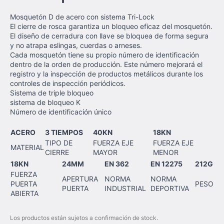
Mosquetón D de acero con sistema Tri-Lock
El cierre de rosca garantiza un bloqueo eficaz del mosquetón.
El diseño de cerradura con llave se bloquea de forma segura
y no atrapa eslingas, cuerdas o arneses.
Cada mosquetón tiene su propio número de identificación
dentro de la orden de producción. Este número mejorará el
registro y la inspección de productos metálicos durante los
controles de inspección periódicos.
Sistema de triple bloqueo
sistema de bloqueo K
Número de identificación único
ACERO
3 TIEMPOS
40KN
18KN
TIPO DE
FUERZA EJE
FUERZA EJE
MATERIAL
CIERRE
MAYOR
MENOR
18KN
24MM
EN 362
EN 12275
212G
FUERZA
APERTURA
NORMA
NORMA
PUERTA
PESO
PUERTA
INDUSTRIAL
DEPORTIVA
ABIERTA
Los productos están sujetos a confirmación de stock.