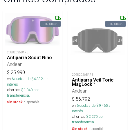
SIN STOCK
SIN STOCK
20882026BARB
Antiparra Scout Niño
Andean
$
25.990
20982026BARB
en
6
cuotas de $
4.332
sin
Antiparra Veil Toric
MagLock™
interés
ahorras
$
1.040
por
Andean
transferencia.
$
56.792
disponible
Sin stock
en
6
cuotas de $
9.465
sin
interés
ahorras
$
2.270
por
transferencia.
disponible
Sin stock