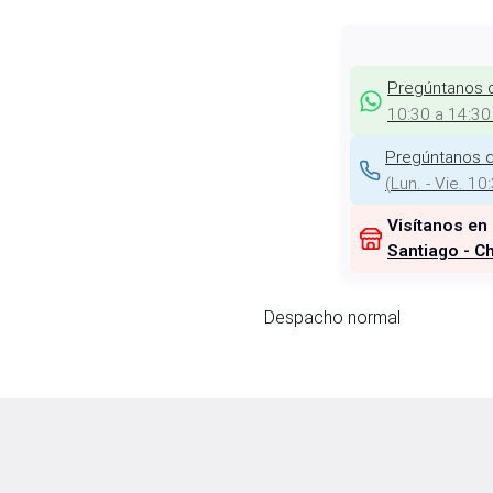
Pregúntanos 
10:30 a 14:30
Pregúntanos d
(
Lun. - Vie. 10
Visítanos en
Santiago - Ch
Despacho normal