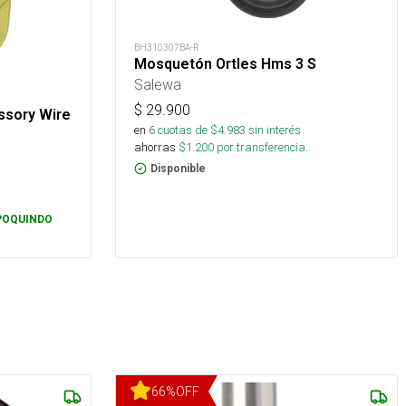
BH310307BA-R
Mosquetón Ortles Hms 3 S
Salewa
$
29.900
ssory Wire
en
6
cuotas de $
4.983
sin interés
ahorras
$
1.200
por transferencia.
Disponible
POQUINDO
66
%
OFF