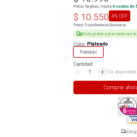
Precio Tarjetas: Hasta
6
cuotas de 
$
10.550
4
% OFF
Precio Transferencia Bancaria
Envío gratis para compras m
Color
:
Plateado
Plateado
Cantidad:
-
+
10+ disponibles
Comprar ahor
Desp