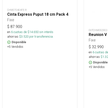
CHM070404FE-R
Cinta Express Puput 18 cm Pack 4
Fixe
$
87.900
OUTCHM092902-
en
6
cuotas de $
14.650
sin interés
Reunion V 
ahorras
$
3.520
por transferencia.
Fixe
Disponible
$
32.990
+5 Vendidos
en
6
cuotas de
ahorras
$
1.3
Disponible
+5 Vendidos