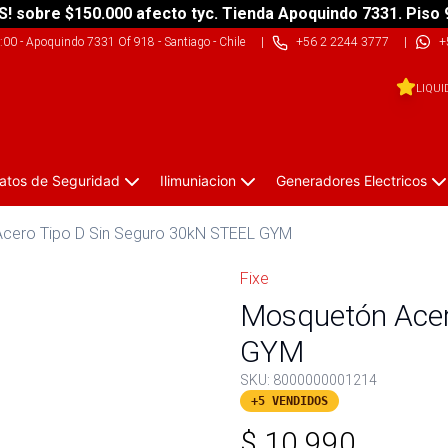
S! sobre $150.000 afecto tyc. Tienda Apoquindo 7331. Piso 
9:00
-
Apoquindo 7331 Of 918 - Santiago - Chile
|
+56 2 2244 3777
|
+
LIQUI
atos de Seguridad
Ilimuniacion
Generadores Electricos
cero Tipo D Sin Seguro 30kN STEEL GYM
Fixe
Mosquetón Acer
GYM
SKU:
8000000001214
+5 VENDIDOS
$
10.990