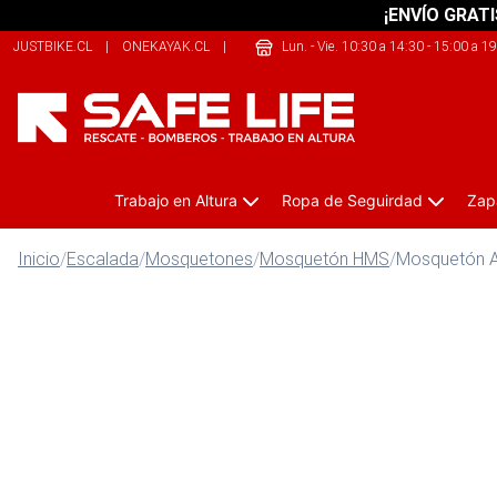
¡ENVÍO GRATI
JUSTBIKE.CL
|
ONEKAYAK.CL
|
SHERPALIFE.CL
Lun. - Vie. 10:30 a 14:30 - 15:00 a 1
Trabajo en Altura
Ropa de Seguirdad
Zap
Inicio
/
Escalada
/
Mosquetones
/
Mosquetón HMS
/
Mosquetón A