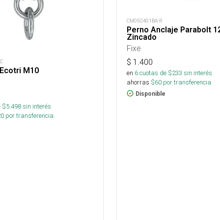
CM050401BA-R
Perno Anclaje Parabolt 
Zincado
Fixe
$
1.400
C
Ecotri M10
en
6
cuotas de $
233
sin interés
ahorras
$
60
por transferencia.
Disponible
 $
5.498
sin interés
20
por transferencia.