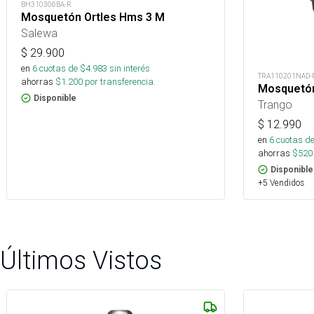
BH310306BA-R
Mosquetón Ortles Hms 3 M
Salewa
$
29.900
en
6
cuotas de $
4.983
sin interés
TRA110201NAD-
ahorras
$
1.200
por transferencia.
Mosquetón
Disponible
Trango
$
12.990
en
6
cuotas de
ahorras
$
520
Disponible
+5 Vendidos
Últimos Vistos