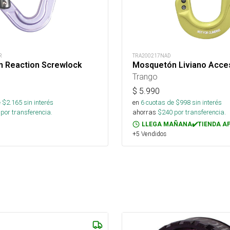
R
TRA200217NAD
 Reaction Screwlock
Mosquetón Liviano Acce
Trango
$
5.990
 $
2.165
sin interés
en
6
cuotas de $
998
sin interés
por transferencia.
ahorras
$
240
por transferencia.
LLEGA MAÑANA✔️TIENDA A
+5 Vendidos