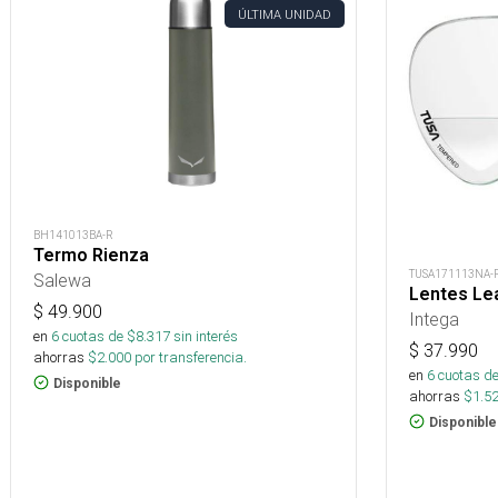
ÚLTIMA UNIDAD
BH141013BA-R
Termo Rienza
TUSA171113NA-
Salewa
Lentes Lea
$
49.900
Intega
en
6
cuotas de $
8.317
sin interés
$
37.990
ahorras
$
2.000
por transferencia.
en
6
cuotas de
Disponible
ahorras
$
1.5
Disponible