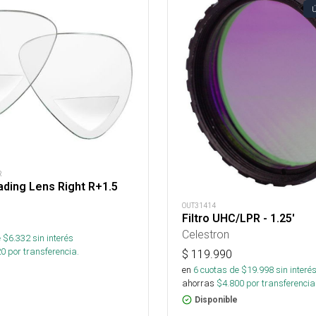
R
ding Lens Right R+1.5
OUT31414
Filtro UHC/LPR - 1.25'
Celestron
 $
6.332
sin interés
20
por transferencia.
$
119.990
en
6
cuotas de $
19.998
sin interé
ahorras
$
4.800
por transferencia
Disponible