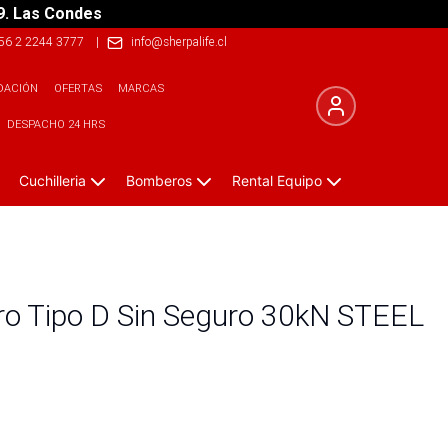
9. Las Condes
56 2 2244 3777
|
info@sherpalife.cl
DACIÓN
OFERTAS
MARCAS
DESPACHO 24 HRS
Cuchilleria
Bomberos
Rental Equipo
o Tipo D Sin Seguro 30kN STEEL