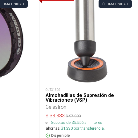
ÚLTIMA UNIDAD
ÚLTIMA UNIDAD
OUT31396
Almohadillas de Supresión de
Vibraciones (VSP)
Celestron
$
33.333
$
97.990
s
en
6
cuotas de $
5.556
sin interés
.
ahorras
$
1.330
por transferencia.
Disponible