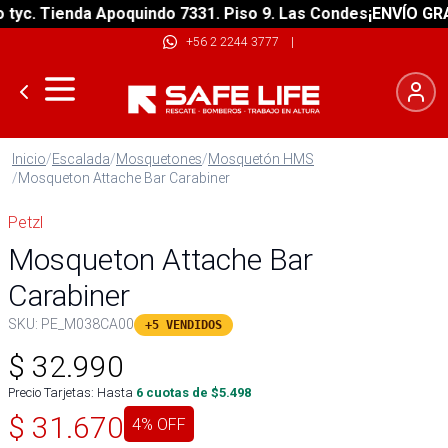
c. Tienda Apoquindo 7331. Piso 9. Las Condes
¡ENVÍO GRATIS
+56 2 2244 3777
|
Inicio
/
Escalada
/
Mosquetones
/
Mosquetón HMS
/
Mosqueton Attache Bar Carabiner
Petzl
Mosqueton Attache Bar
Carabiner
SKU:
PE_M038CA00
+5 VENDIDOS
$
32.990
Precio Tarjetas: Hasta
6
cuotas de $
5.498
$
31.670
4
% OFF