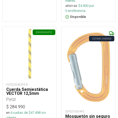
interés
ahorras
$
4.800
por
transferencia.
Disponible
ENVÍO
GRATIS
ÚLTIMA UNIDAD
OUTC020402FE-R
Cuerda Semiestática
VECTOR 12,5mm
Petzl
$
284.990
OUTC070504FE
en
6
cuotas de $
47.498
sin
Mosquetón sin seguro
interés