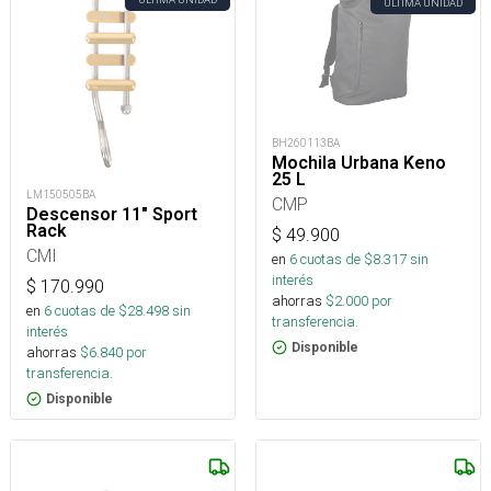
ÚLTIMA UNIDAD
BH260113BA
Mochila Urbana Keno
25 L
LM150505BA
CMP
Descensor 11" Sport
Rack
$
49.900
CMI
en
6
cuotas de $
8.317
sin
interés
$
170.990
ahorras
$
2.000
por
en
6
cuotas de $
28.498
sin
transferencia.
interés
Disponible
ahorras
$
6.840
por
transferencia.
Disponible