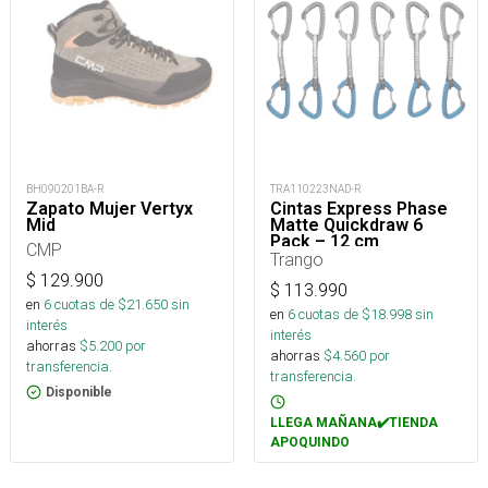
BH090201BA-R
TRA110223NAD-R
Zapato Mujer Vertyx
Cintas Express Phase
Mid
Matte Quickdraw 6
Pack – 12 cm
CMP
Trango
$
129.900
$
113.990
en
6
cuotas de $
21.650
sin
en
6
cuotas de $
18.998
sin
interés
interés
ahorras
$
5.200
por
ahorras
$
4.560
por
transferencia.
transferencia.
Disponible
LLEGA MAÑANA✔️TIENDA
APOQUINDO