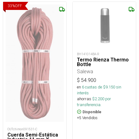
33
%
OFF
BH141014BA-R
Termo Rienza Thermo
Bottle
Salewa
$
54.900
en
6
cuotas de $
9.150
sin
interés
ahorras
$
2.200
por
transferencia.
Disponible
+5 Vendidos
OUTchimon091531-C
Cuerda Semi-Estática