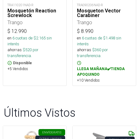
TRA110201NAD-R
TRA090206NAD-R
Mosquetón Reaction
Mosqueton Vector
Screwlock
Carabiner
Trango
Trango
$
12.990
$
8.990
en
6
cuotas de $
2.165
sin
en
6
cuotas de $
1.498
sin
interés
interés
ahorras
$
520
por
ahorras
$
360
por
transferencia.
transferencia.
Disponible
+5 Vendidos
LLEGA MAÑANA✔️TIENDA
APOQUINDO
+10 Vendidos
Últimos Vistos
ENVÍO
GRATIS
ÚLTIMA UNIDAD