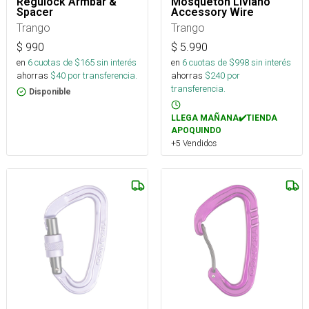
Regulock Armbar &
Mosquetón Liviano
Spacer
Accessory Wire
Trango
Trango
$
990
$
5.990
en
6
cuotas de $
165
sin interés
en
6
cuotas de $
998
sin interés
ahorras
$
40
por transferencia.
ahorras
$
240
por
transferencia.
Disponible
LLEGA MAÑANA✔️TIENDA
APOQUINDO
+5 Vendidos