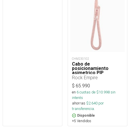
CHM230102
Cabo de
posicionamiento
asimetrico PIP
regulable 15 a 85 cm
Rock Empire
$
65.990
en
6
cuotas de $
10.998
sin
interés
ahorras
$
2.640
por
transferencia.
Disponible
+5 Vendidos