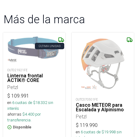
Más de la marca
ÚLTIMA UNIDAD
OUT021921FE
Linterna frontal
ACTIK® CORE
Petzl
$
109.991
OUTC070501FE
en
6
cuotas de $
18.332
sin
Casco METEOR para
interés
Escalada y Alpinismo
ahorras
$
4.400
por
Petzl
transferencia.
$
119.990
Disponible
en
6
cuotas de $
19.998
sin