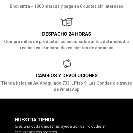
Encuentra + 1000 marcas y paga en 6 cuotas sin intereses
DESPACHO 24 HORAS
Compra miles de productos seleccionados antes del mediodía
recibes en el mismo día en cientos de comunas
CAMBIOS Y DEVOLUCIONES
Tienda física en Av. Apoquindo 7331, Piso 9, Las Condes o a través
de WhatsApp
NUESTRA TIENDA
Si es una duda o necesitas ayuda tecnica, no dudes en
comunicarte con nosotros