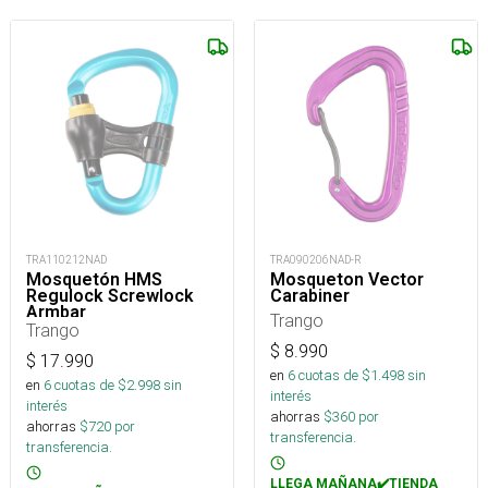
TRA110212NAD
TRA090206NAD-R
Mosquetón HMS
Mosqueton Vector
Regulock Screwlock
Carabiner
Armbar
Trango
Trango
$
8.990
$
17.990
en
6
cuotas de $
1.498
sin
en
6
cuotas de $
2.998
sin
interés
interés
ahorras
$
360
por
ahorras
$
720
por
transferencia.
transferencia.
LLEGA MAÑANA✔️TIENDA