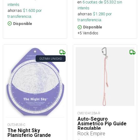
en
6
cuotas de $
5.332
sin
interés
interés
ahorras
$
1.600
por
ahorras
$
1.280
por
transferencia.
transferencia.
Disponible
Disponible
+5 Vendidos
ÚLTIMA UNIDAD
CM010412BA-R
Auto-Seguro
Asimetrico Pip Guide
OUT34538-C
Regulable
The Night Sky
Rock Empire
Planisferio Grande