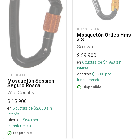
BH310307BA-R
Mosquetón Ortles Hms
3 S
Salewa
$
29.900
en
6
cuotas de $
4.983
sin
interés
ahorras
$
1.200
por
BEH310303FE-R
transferencia.
Mosquetón Session
Seguro Rosca
Disponible
Wild Country
$
15.900
en
6
cuotas de $
2.650
sin
interés
ahorras
$
640
por
transferencia.
Disponible