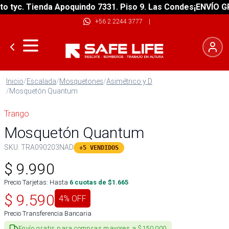
tyc. Tienda Apoquindo 7331. Piso 9. Las Condes
¡ENVÍO GRAT
+56 2 2244 3777
|
Inicio
/
Escalada
/
Mosquetones
/
Asimétrico y D
/
Mosquetón Quantum
Trango
Mosquetón Quantum
SKU:
TRA090203NAD
+5 VENDIDOS
$
9.990
Precio Tarjetas: Hasta
6
cuotas de $
1.665
$
9.590
4
% OFF
Precio Transferencia Bancaria
Envío gratis para compras mayores a $150.000