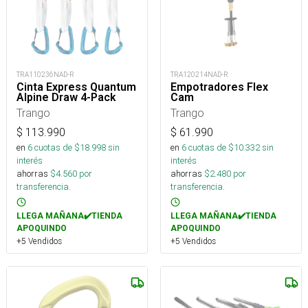
TRA110236NAD-R
TRA120214NAD-R
Cinta Express Quantum
Empotradores Flex
Alpine Draw 4-Pack
Cam
Trango
Trango
$
113.990
$
61.990
en
6
cuotas de $
18.998
sin
en
6
cuotas de $
10.332
sin
interés
interés
ahorras
$
4.560
por
ahorras
$
2.480
por
transferencia.
transferencia.
LLEGA MAÑANA✔️TIENDA
LLEGA MAÑANA✔️TIENDA
APOQUINDO
APOQUINDO
+5 Vendidos
+5 Vendidos