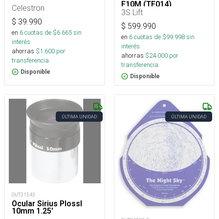
F10M (TF014)
Celestron
3S Lift
$
39.990
$
599.990
en
6
cuotas de $
6.665
sin
en
6
cuotas de $
99.998
sin
interés
interés
ahorras
$
1.600
por
ahorras
$
24.000
por
transferencia.
transferencia.
Disponible
Disponible
ÚLTIMA UNIDAD
ÚLTIMA UNIDAD
OUT31543
Ocular Sirius Plossl
10mm 1.25'