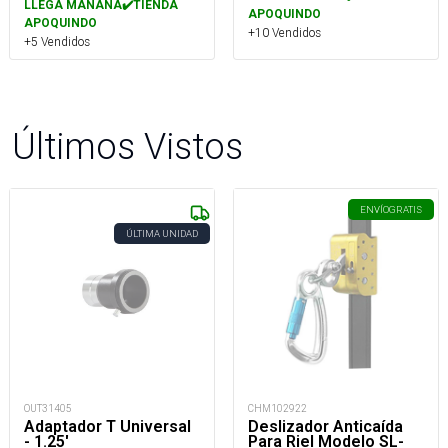
LLEGA MAÑANA✔️TIENDA
APOQUINDO
APOQUINDO
+10 Vendidos
+5 Vendidos
Últimos Vistos
ENVÍO
GRATIS
ÚLTIMA UNIDAD
OUT31405
CHM102922
Adaptador T Universal
Deslizador Anticaída
- 1.25'
Para Riel Modelo SL-