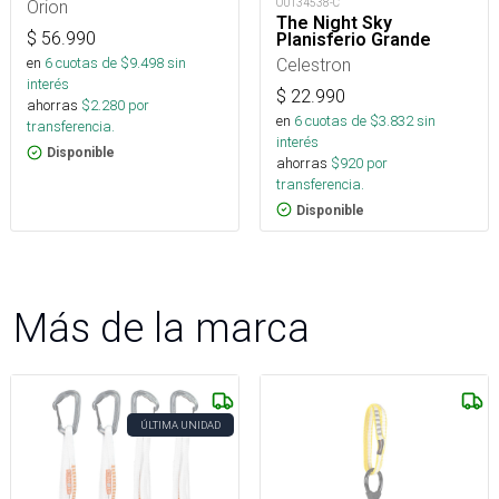
OUT34538-C
Orion
The Night Sky
$
56.990
Planisferio Grande
Celestron
en
6
cuotas de $
9.498
sin
interés
$
22.990
ahorras
$
2.280
por
en
6
cuotas de $
3.832
sin
transferencia.
interés
Disponible
ahorras
$
920
por
transferencia.
Disponible
Más de la marca
ÚLTIMA UNIDAD