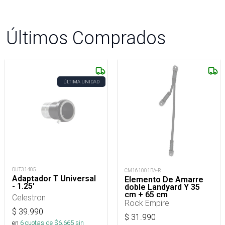
Últimos Comprados
ÚLTIMA UNIDAD
OUT31405
CM161001BA-R
Adaptador T Universal
Elemento De Amarre
- 1.25'
doble Landyard Y 35
cm + 65 cm
Celestron
Rock Empire
$
39.990
$
31.990
en
6
cuotas de $
6.665
sin