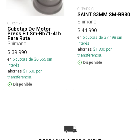
OUT9492-C
SAINT 83MM SM-BB80
Shimano
OUT27191
Cubetas De Motor
$
44.990
Press Fit Sm-Bb71-41b
en
6
cuotas de $
7.498
sin
Para Ruta
Shimano
interés
ahorras
$
1.800
por
$
39.990
transferencia.
en
6
cuotas de $
6.665
sin
Disponible
interés
ahorras
$
1.600
por
transferencia.
Disponible