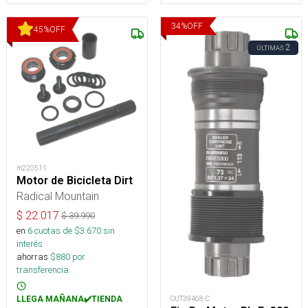
34
%
OFF
45
%
OFF
2
ÚLTIMAS
m220511
Motor de Bicicleta Dirt
Radical Mountain
$
22.017
$
39.990
en
6
cuotas de $
3.670
sin
interés
ahorras
$
880
por
transferencia.
LLEGA MAÑANA✔️TIENDA
OUT39468-C