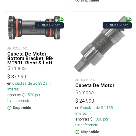
Disponible
ÚLTIMA UNIDAD
ÚLTIMA UNIDAD
AND020804-C
Cubeta De Motor
Bottom Bracket, BB-
MT501, Right & Left
Adapter (BSA)
Shimano
$
37.990
AND030803-C
en
6
cuotas de $
6.332
sin
Cubeta De Motor
interés
Shimano
ahorras
$
1.520
por
$
24.990
transferencia.
en
6
cuotas de $
4.165
sin
Disponible
interés
ahorras
$
1.000
por
transferencia.
Disponible