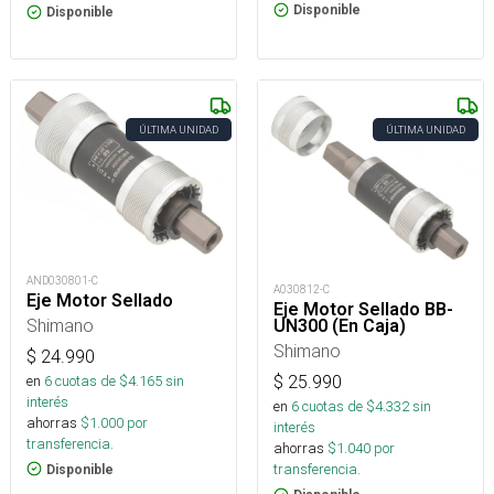
Disponible
Disponible
ÚLTIMA UNIDAD
ÚLTIMA UNIDAD
AND030801-C
A030812-C
Eje Motor Sellado
Eje Motor Sellado BB-
Shimano
UN300 (En Caja)
Shimano
$
24.990
en
6
cuotas de $
4.165
sin
$
25.990
interés
en
6
cuotas de $
4.332
sin
ahorras
$
1.000
por
interés
transferencia.
ahorras
$
1.040
por
transferencia.
Disponible