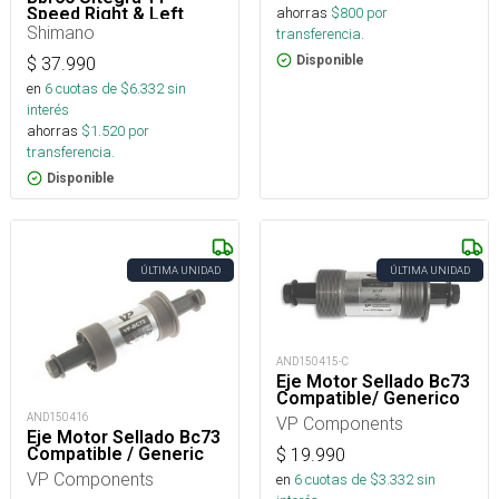
ahorras
$
800
por
Speed Right & Left
Adapter (Bsa), Bearing
Shimano
transferencia.
, Inner Cover, E
Disponible
$
37.990
en
6
cuotas de $
6.332
sin
interés
ahorras
$
1.520
por
transferencia.
Disponible
ÚLTIMA UNIDAD
ÚLTIMA UNIDAD
AND150415-C
Eje Motor Sellado Bc73
Compatible/ Generico
AND150416
VP Components
Eje Motor Sellado Bc73
Compatible / Generic
$
19.990
VP Components
en
6
cuotas de $
3.332
sin