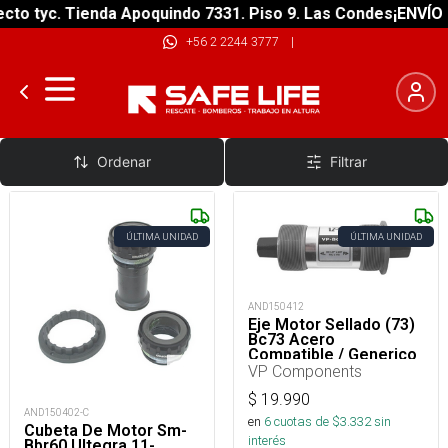
o tyc. Tienda Apoquindo 7331. Piso 9. Las Condes
¡ENVÍO GR
+56 2 2244 3777
|
Motores Bicicletas
Ordenar
Filtrar
ÚLTIMA UNIDAD
ÚLTIMA UNIDAD
AND150412
Eje Motor Sellado (73)
Bc73 Acero
Compatible / Generico
VP Components
$
19.990
AND150402-C
en
6
cuotas de $
3.332
sin
Cubeta De Motor Sm-
interés
Bbr60 Ultegra 11-