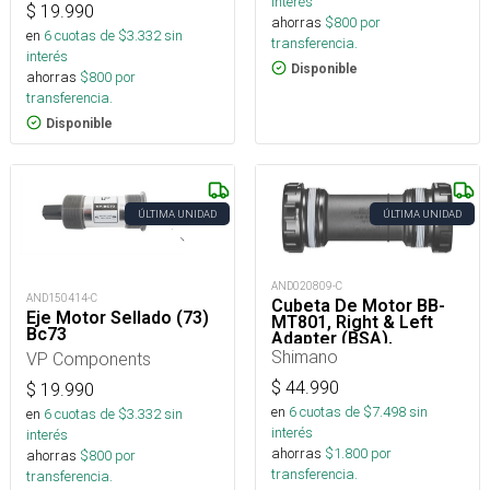
interés
$
19.990
ahorras
$
800
por
en
6
cuotas de $
3.332
sin
transferencia.
interés
Disponible
ahorras
$
800
por
transferencia.
Disponible
ÚLTIMA UNIDAD
ÚLTIMA UNIDAD
AND020809-C
AND150414-C
Cubeta De Motor BB-
Eje Motor Sellado (73)
MT801, Right & Left
Bc73
Adapter (BSA),
Bearing, Inner Cover
Shimano
VP Components
$
44.990
$
19.990
en
6
cuotas de $
7.498
sin
en
6
cuotas de $
3.332
sin
interés
interés
ahorras
$
1.800
por
ahorras
$
800
por
transferencia.
transferencia.