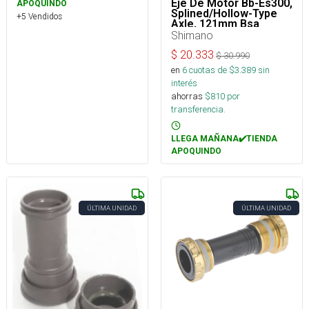
Eje De Motor Bb-Es300,
APOQUINDO
Splined/Hollow-Type
+5 Vendidos
Axle, 121mm Bsa
73mm
Shimano
$
20.333
$
30.990
en
6
cuotas de $
3.389
sin
interés
ahorras
$
810
por
transferencia.
LLEGA MAÑANA✔️TIENDA
APOQUINDO
ÚLTIMA UNIDAD
ÚLTIMA UNIDAD