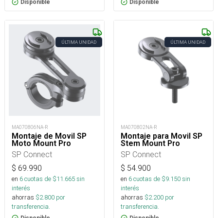
Disponible
Disponible
ÚLTIMA UNIDAD
ÚLTIMA UNIDAD
MA070806NA-R
MA070802NA-R
Montaje de Movil SP
Montaje para Movil SP
Moto Mount Pro
Stem Mount Pro
SP Connect
SP Connect
$
69.990
$
54.900
en
6
cuotas de $
11.665
sin
en
6
cuotas de $
9.150
sin
interés
interés
ahorras
$
2.800
por
ahorras
$
2.200
por
transferencia.
transferencia.