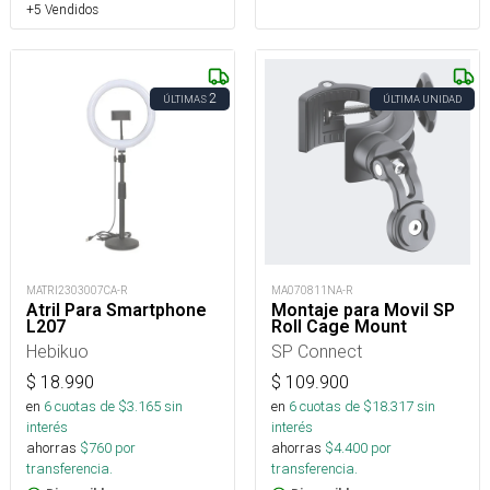
+5 Vendidos
2
ÚLTIMAS
ÚLTIMA UNIDAD
MATRI2303007CA-R
MA070811NA-R
Atril Para Smartphone
Montaje para Movil SP
L207
Roll Cage Mount
Hebikuo
SP Connect
$
18.990
$
109.900
en
6
cuotas de $
3.165
sin
en
6
cuotas de $
18.317
sin
interés
interés
ahorras
$
760
por
ahorras
$
4.400
por
transferencia.
transferencia.