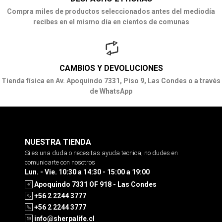
Compra miles de productos seleccionados antes del mediodía
recibes en el mismo día en cientos de comunas
CAMBIOS Y DEVOLUCIONES
Tienda física en Av. Apoquindo 7331, Piso 9, Las Condes o a través
de WhatsApp
NUESTRA TIENDA
Si es una duda o necesitas ayuda tecnica, no dudes en
comunicarte con nosotros
Lun. - Vie. 10:30 a 14:30 - 15:00 a 19:00
Apoquindo 7331 OF 918 - Las Condes
+56 2 2244 3777
+56 2 2244 3777
info@sherpalife.cl