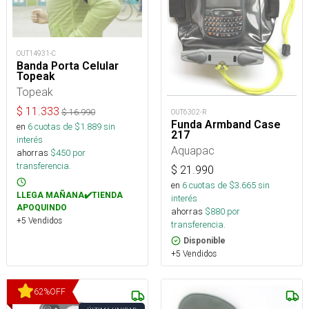
OUT14931-C
Banda Porta Celular
Topeak
Topeak
$
11.333
$
16.990
OUT6302-R
Funda Armband Case
en
6
cuotas de $
1.889
sin
217
interés
Aquapac
ahorras
$
450
por
transferencia.
$
21.990
en
6
cuotas de $
3.665
sin
LLEGA MAÑANA✔️TIENDA
interés
APOQUINDO
ahorras
$
880
por
+5 Vendidos
transferencia.
Disponible
+5 Vendidos
62
%
OFF