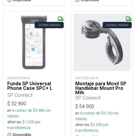
Disponible
Disponible
ÚLTIMA UNIDAD
ÚLTIMA UNIDAD
MA060826NA-R
MA070801NA-R
Funda SP Universal
Montaje para Movil SP
Phone Case SPC+ L
Handlebar Mount Pro
Mtb
SP Connect
SP Connect
$
32.900
$
54.900
en
6
cuotas de $
5.483
sin
en
6
cuotas de $
9.150
sin
interés
interés
ahorras
$
1.320
por
ahorras
$
2.200
por
transferencia.
transferencia.
Disponible