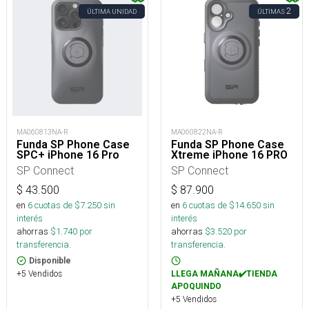
2
ÚLTIMA UNIDAD
ÚLTIMAS
MA060813NA-R
MA060822NA-R
Funda SP Phone Case
Funda SP Phone Case
SPC+ iPhone 16 Pro
Xtreme iPhone 16 PRO
SP Connect
SP Connect
$
43.500
$
87.900
en
6
cuotas de $
7.250
sin
en
6
cuotas de $
14.650
sin
interés
interés
ahorras
$
1.740
por
ahorras
$
3.520
por
transferencia.
transferencia.
Disponible
+5 Vendidos
LLEGA MAÑANA✔️TIENDA
APOQUINDO
+5 Vendidos