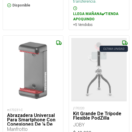
transferencia.
Disponible
LLEGA MAÑANA✔️TIENDA
APOQUINDO
+5 Vendidos
ÚLTIMA UNIDAD
j170220
m170231-C
Kit Grande De Trípode
Abrazadera Universal
Flexible PodZilla
Para Smartphone Con
Conexiones De ¼ De
JOBY
Rosca
Manfrotto