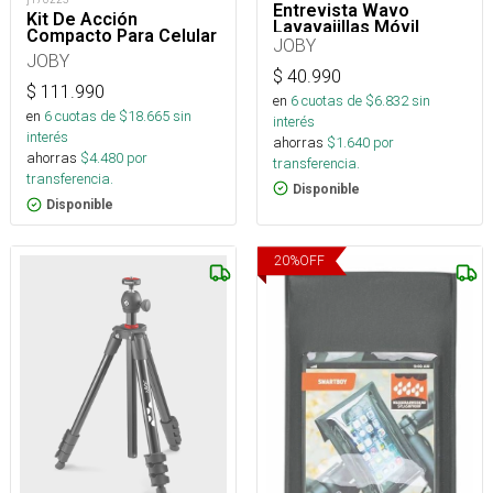
Entrevista Wavo
Kit De Acción
Lavavajillas Móvil
Compacto Para Celular
JOBY
JOBY
$
40.990
$
111.990
en
6
cuotas de $
6.832
sin
en
6
cuotas de $
18.665
sin
interés
interés
ahorras
$
1.640
por
ahorras
$
4.480
por
transferencia.
transferencia.
Disponible
Disponible
20
%
OFF