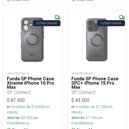
ÚLTIMA UNIDAD
ÚLTIMA UNIDAD
MA060823NA-R
MA060818NA-R
Funda SP Phone Case
Funda SP Phone Case
Xtreme iPhone 16 Pro
SPC+ iPhone 15 Pro
Max
Max
SP Connect
SP Connect
$
87.900
$
43.500
en
6
cuotas de $
14.650
sin
en
6
cuotas de $
7.250
sin
interés
interés
ahorras
$
3.520
por
ahorras
$
1.740
por
transferencia.
transferencia.