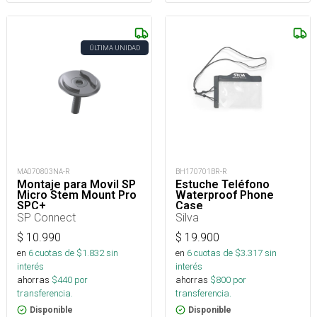
ÚLTIMA UNIDAD
MA070803NA-R
BH170701BR-R
Montaje para Movil SP
Estuche Teléfono
Micro Stem Mount Pro
Waterproof Phone
SPC+
Case
SP Connect
Silva
$
10.990
$
19.900
en
6
cuotas de $
1.832
sin
en
6
cuotas de $
3.317
sin
interés
interés
ahorras
$
440
por
ahorras
$
800
por
transferencia.
transferencia.
Disponible
Disponible