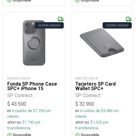
Disponible
Disponible
ÚLTIMA UNIDAD
ÚLTIMA UNIDAD
MA060815NA-R
MA070812NA-R
Funda SP Phone Case
Tarjetero SP Card
SPC+ iPhone 15
Wallet SPC+
SP Connect
SP Connect
$
43.500
$
32.900
en
6
cuotas de $
7.250
sin
en
6
cuotas de $
5.483
sin
interés
interés
ahorras
$
1.740
por
ahorras
$
1.320
por
transferencia.
transferencia.
Disponible
Disponible