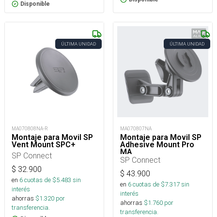
Disponible
ÚLTIMA UNIDAD
ÚLTIMA UNIDAD
MA070808NA-R
MA070807NA
Montaje para Movil SP
Montaje para Movil SP
Vent Mount SPC+
Adhesive Mount Pro
MA
SP Connect
SP Connect
$
32.900
$
43.900
en
6
cuotas de $
5.483
sin
en
6
cuotas de $
7.317
sin
interés
interés
ahorras
$
1.320
por
ahorras
$
1.760
por
transferencia.
transferencia.