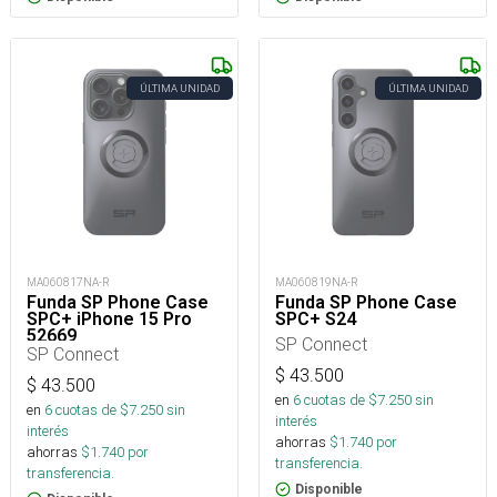
ÚLTIMA UNIDAD
ÚLTIMA UNIDAD
MA060817NA-R
MA060819NA-R
Funda SP Phone Case
Funda SP Phone Case
SPC+ iPhone 15 Pro
SPC+ S24
52669
SP Connect
SP Connect
$
43.500
$
43.500
en
6
cuotas de $
7.250
sin
en
6
cuotas de $
7.250
sin
interés
interés
ahorras
$
1.740
por
ahorras
$
1.740
por
transferencia.
transferencia.
Disponible