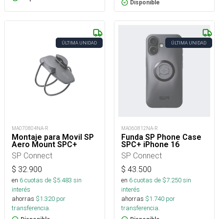
Disponible
ÚLTIMA UNIDAD
ÚLTIMA UNIDAD
MA070804NA-R
MA060812NA-R
Montaje para Movil SP
Funda SP Phone Case
Aero Mount SPC+
SPC+ iPhone 16
SP Connect
SP Connect
$
32.900
$
43.500
en
6
cuotas de $
5.483
sin
en
6
cuotas de $
7.250
sin
interés
interés
ahorras
$
1.320
por
ahorras
$
1.740
por
transferencia.
transferencia.