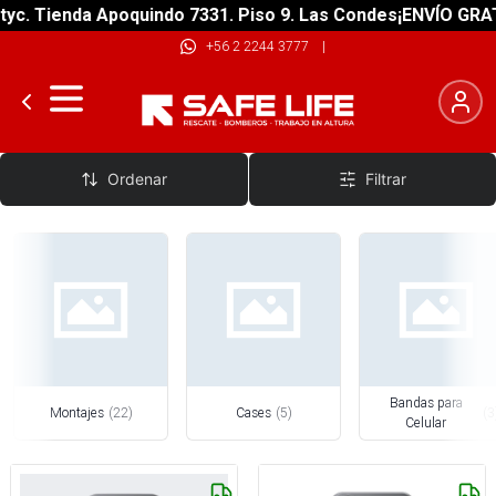
Tienda Apoquindo 7331. Piso 9. Las Condes
¡ENVÍO GRATIS! s
+56 2 2244 3777
|
Moviles
Ordenar
Filtrar
Bandas para
Montajes
(
22
)
Cases
(
5
)
(
3
Celular