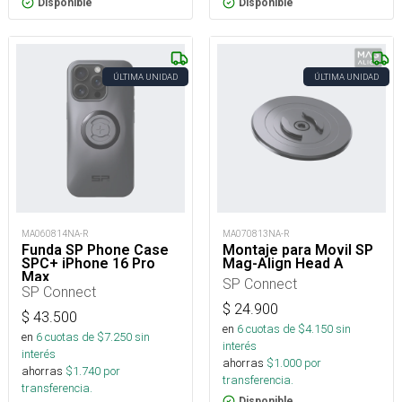
Disponible
Disponible
ÚLTIMA UNIDAD
ÚLTIMA UNIDAD
MA060814NA-R
MA070813NA-R
Funda SP Phone Case
Montaje para Movil SP
SPC+ iPhone 16 Pro
Mag-Align Head A
Max
SP Connect
SP Connect
$
24.900
$
43.500
en
6
cuotas de $
4.150
sin
en
6
cuotas de $
7.250
sin
interés
interés
ahorras
$
1.000
por
ahorras
$
1.740
por
transferencia.
transferencia.
Disponible