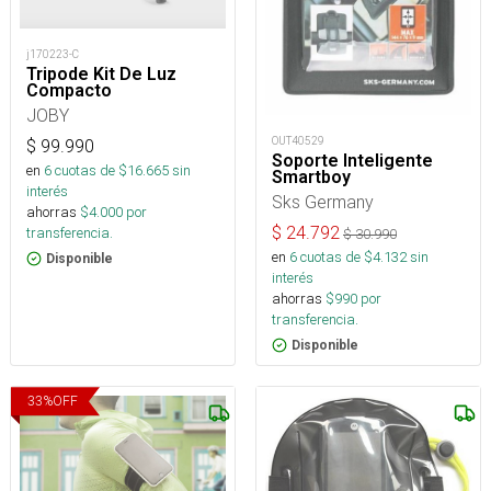
j170223-C
Tripode Kit De Luz
Compacto
JOBY
OUT40529
$
99.990
Soporte Inteligente
en
6
cuotas de $
16.665
sin
Smartboy
interés
Sks Germany
ahorras
$
4.000
por
$
24.792
transferencia.
$
30.990
en
6
cuotas de $
4.132
sin
Disponible
interés
ahorras
$
990
por
transferencia.
Disponible
33
%
OFF