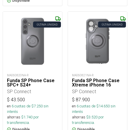
Disponible
ÚLTIMA UNIDAD
ÚLTIMA UNIDAD
MA060820NA-R
MA060821NA-R
Funda SP Phone Case
Funda SP Phone Case
SPC+ S24+
Xtreme iPhone 16
SP Connect
SP Connect
$
43.500
$
87.900
en
6
cuotas de $
7.250
sin
en
6
cuotas de $
14.650
sin
interés
interés
ahorras
$
1.740
por
ahorras
$
3.520
por
transferencia.
transferencia.
Disponible
Disponible