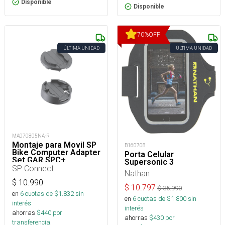
Disponible
Disponible
70
%
OFF
ÚLTIMA UNIDAD
ÚLTIMA UNIDAD
MA070805NA-R
Montaje para Movil SP
B160708
Bike Computer Adapter
Porta Celular
Set GAR SPC+
Supersonic 3
SP Connect
Nathan
$
10.990
$
10.797
$
35.990
en
6
cuotas de $
1.832
sin
en
6
cuotas de $
1.800
sin
interés
interés
ahorras
$
440
por
ahorras
$
430
por
transferencia.