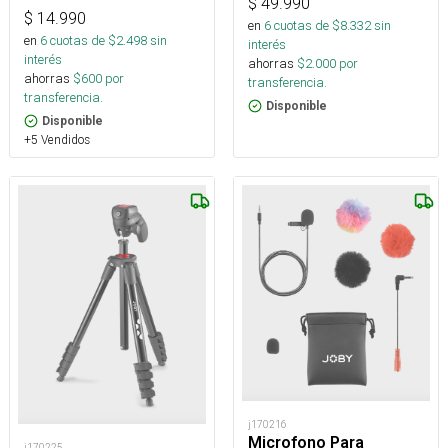
$
49.990
$
14.990
en
6
cuotas de $
8.332
sin
en
6
cuotas de $
2.498
sin
interés
interés
ahorras
$
2.000
por
ahorras
$
600
por
transferencia.
transferencia.
Disponible
Disponible
+5 Vendidos
j170216
Microfono Para
j170225