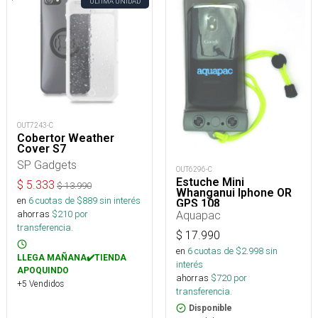
ÚLTIMA UNIDAD
OUT7243-C
Cobertor Weather
Cover S7
SP Gadgets
OUT6296-C
Estuche Mini
$
5.333
$
13.990
Whanganui Iphone OR
en
6
cuotas de $
889
sin interés
GPS 108
ahorras
$
210
por
Aquapac
transferencia.
$
17.990
en
6
cuotas de $
2.998
sin
LLEGA MAÑANA✔️TIENDA
interés
APOQUINDO
ahorras
$
720
por
+5 Vendidos
transferencia.
Disponible