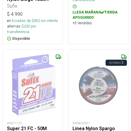
Sufix
LLEGA MAÑANA✔️TIENDA
$
4.990
APOQUINDO
en
6
cuotas de $
832
sin interés
+5 Vendidos
ahorras
$
200
por
transferencia.
Disponible
3
ÚLTIMAS
RN071122
RAPA030601
Super 21 FC - 50M
Linea Nylon Spargo