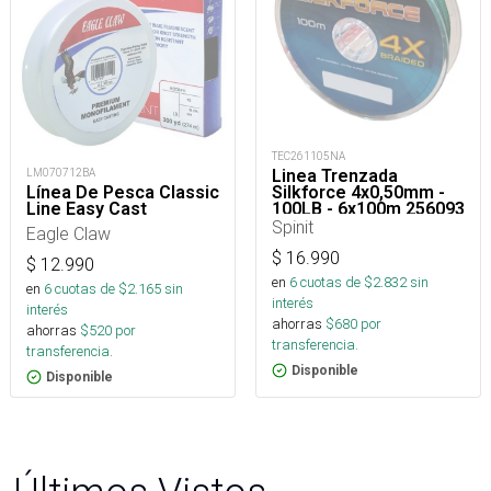
TEC261105NA
Linea Trenzada
LM070712BA
Silkforce 4x0,50mm -
Línea De Pesca Classic
100LB - 6x100m 256093
Line Easy Cast
Spinit
Eagle Claw
$
16.990
$
12.990
en
6
cuotas de $
2.832
sin
en
6
cuotas de $
2.165
sin
interés
interés
ahorras
$
680
por
ahorras
$
520
por
transferencia.
transferencia.
Disponible
Disponible