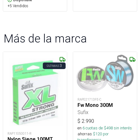
Disponible
+5 Vendidos
Más de la marca
3
ÚLTIMAS
RAP021713FE-C
Fw Mono 300M
Sufix
$
2.990
en
6
cuotas de $
498
sin interés
ahorras
$
120
por
RAP11050011-R
Nylon Siege 100MT
transferencia.