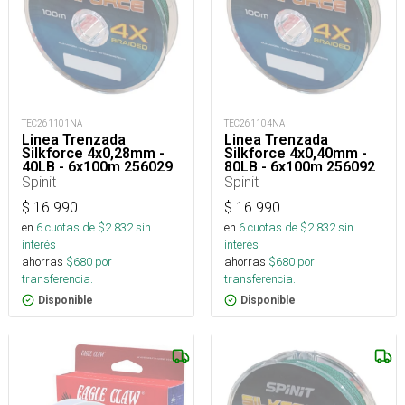
TEC261101NA
TEC261104NA
Linea Trenzada
Linea Trenzada
Silkforce 4x0,28mm -
Silkforce 4x0,40mm -
40LB - 6x100m 256029
80LB - 6x100m 256092
Spinit
Spinit
$
16.990
$
16.990
en
6
cuotas de $
2.832
sin
en
6
cuotas de $
2.832
sin
interés
interés
ahorras
$
680
por
ahorras
$
680
por
transferencia.
transferencia.
Disponible
Disponible