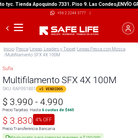
yc. Tienda Apoquindo 7331. Piso 9. Las Condes
¡ENVÍO GRATI
+56 2 2244 3777
|
Inicio
/
Pesca
/
Lineas, Leaders y Tippet
/
Lineas Pesca con Mosca
/
Multifilamento SFX 4X 100M
Sufix
Multifilamento SFX 4X 100M
SKU:
RAP091801
+5 VENDIDOS
$
3.990
-
4.990
Precio Tarjetas: Hasta
6
cuotas de $
665
$
3.830
4
% OFF
Precio Transferencia Bancaria
Envío gratis para compras mayores a $150.000