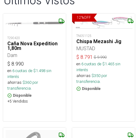
Últimos Vistos
12
%
OFF
TN051125
T290420
Chispa Mezashi Jig
Caña Nova Expedition
MUSTAD
1,80m
Dam
$
8.791
$
9.990
$
8.990
en
6
cuotas de $
1.465
sin
interés
en
6
cuotas de $
1.498
sin
ahorras
$
350
por
interés
transferencia.
ahorras
$
360
por
transferencia.
Disponible
Disponible
+5 Vendidos