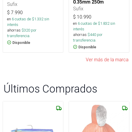
0.35mm 250m
Sufix
Sufix
$
7.990
$
10.990
en
6
cuotas de $
1.332
sin
en
6
cuotas de $
1.832
sin
interés
interés
ahorras
$
320
por
ahorras
$
440
por
transferencia.
transferencia.
Disponible
Disponible
Ver más de la marca
Últimos Comprados