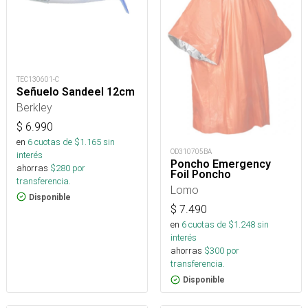
TEC130601-C
Señuelo Sandeel 12cm
Berkley
$
6.990
en
6
cuotas de $
1.165
sin
OD310705BA
interés
Poncho Emergency
ahorras
$
280
por
Foil Poncho
transferencia.
Lomo
Disponible
$
7.490
en
6
cuotas de $
1.248
sin
interés
ahorras
$
300
por
transferencia.
Disponible