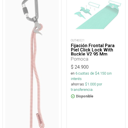
OUT46521
Fijación Frontal Para
Piel Click Lock With
Buckle V2 95 Mm
Pomoca
$
24.900
en
6
cuotas de $
4.150
sin
interés
ahorras
$
1.000
por
transferencia.
Disponible