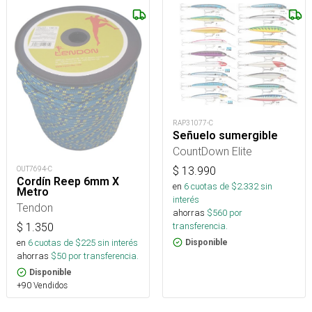
RAP31077-C
Señuelo sumergible
CountDown Elite
$
13.990
OUT7694-C
Cordín Reep 6mm X
en
6
cuotas de $
2.332
sin
Metro
interés
Tendon
ahorras
$
560
por
transferencia.
$
1.350
en
6
cuotas de $
225
sin interés
Disponible
ahorras
$
50
por transferencia.
Disponible
+90 Vendidos