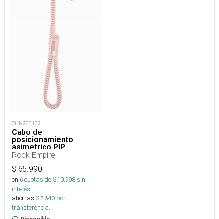
CHM230102
Cabo de
posicionamiento
asimetrico PIP
regulable 15 a 85 cm
Rock Empire
$
65.990
en
6
cuotas de $
10.998
sin
interés
ahorras
$
2.640
por
transferencia.