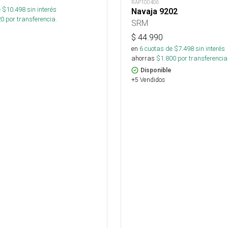
RAP100406
 $
10.498
sin interés
Navaja 9202
20
por transferencia.
SRM
$
44.990
en
6
cuotas de $
7.498
sin interés
ahorras
$
1.800
por transferencia
Disponible
+5 Vendidos