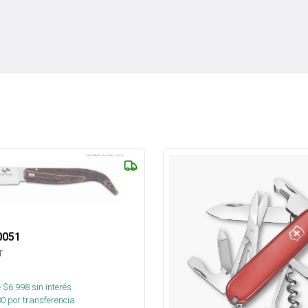
0051
r
 $
6.998
sin interés
80
por transferencia.