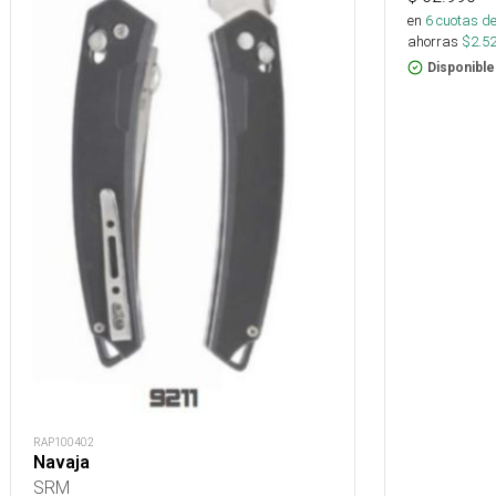
en
6
cuotas de
ahorras
$
2.5
Disponible
RAP100402
Navaja
SRM