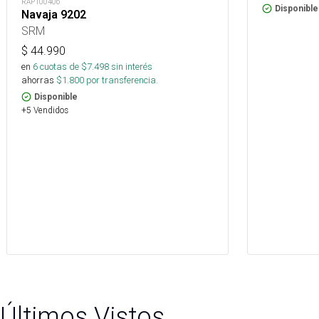
RAP100406
Disponible
Navaja 9202
SRM
$
44.990
en
6
cuotas de $
7.498
sin interés
ahorras
$
1.800
por transferencia.
Disponible
+5 Vendidos
Últimos Vistos