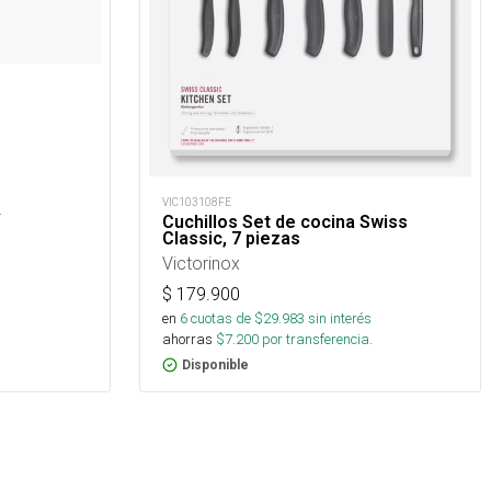
VIC103108FE
.
Cuchillos Set de cocina Swiss
Classic, 7 piezas
Victorinox
$
179.900
en
6
cuotas de $
29.983
sin interés
ahorras
$
7.200
por transferencia.
Disponible