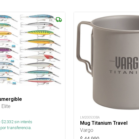
umergible
Elite
LM200533BA
 $
2.332
sin interés
Mug Titanium Travel
por transferencia.
Vargo
$
44.990