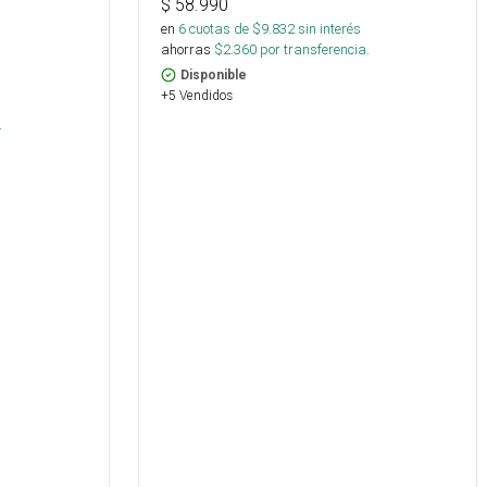
$
58.990
en
6
cuotas de $
9.832
sin interés
ahorras
$
2.360
por transferencia.
Disponible
+5 Vendidos
.