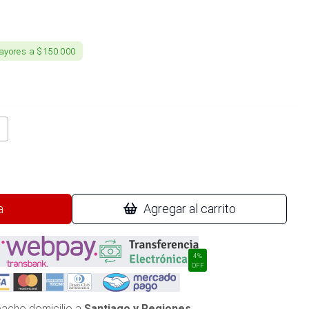
ayores a $150.000
a
Agregar al carrito
4%
OFF
acho domicilio a
Santiago y Regiones