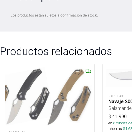
Los productos están sujetos a confirmación de stock.
Productos relacionados
RAP100431
Navaje 20
Salamande
$
41.990
en
6
cuotas de
ahorras
$
1.6