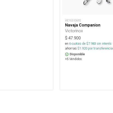
VIC103106FE
Navaja Companion
Victorinox
$
47.900
en
6
cuotas de $
7.983
sin interés
ahorras
$
1.920
por transferencia
Disponible
+5 Vendidos