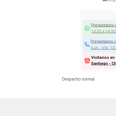
Pregúntanos 
10:30 a 14:30
Pregúntanos d
(
Lun. - Vie. 10
Visítanos en
Santiago - Ch
Despacho normal