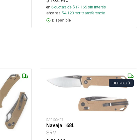
$
102.990
en
6
cuotas de $
17.165
sin interés
.
ahorras
$
4.120
por transferencia.
Disponible
3
ÚLTIMAS
RAP100407
Navaja 168L
SRM