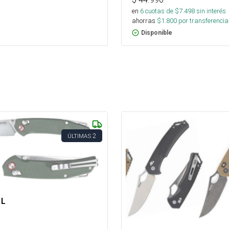
en
6
cuotas de $
7.498
sin interés
ahorras
$
1.800
por transferencia
Disponible
2
ÚLTIMAS
1L