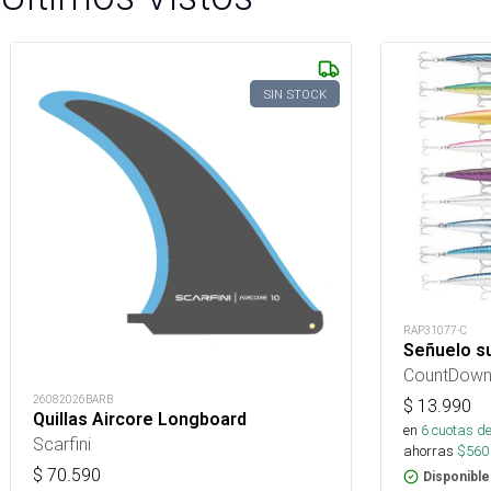
SIN STOCK
RAP31077-C
Señuelo s
CountDown 
26082026BARB
$
13.990
Quillas Aircore Longboard
en
6
cuotas de
Scarfini
ahorras
$
560
$
70.590
Disponible