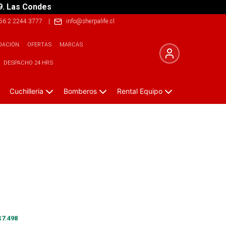
9. Las Condes
56 2 2244 3777
|
info@sherpalife.cl
DACIÓN
OFERTAS
MARCAS
DESPACHO 24 HRS
Cuchilleria
Bomberos
Rental Equipo
$
7.498