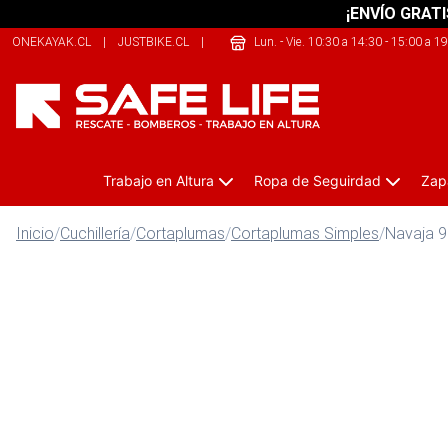
¡ENVÍO GRATI
ONEKAYAK.CL
|
JUSTBIKE.CL
|
THECLIMB.CL
Lun. - Vie. 10:30 a 14:30 - 15:00 a 1
Trabajo en Altura
Ropa de Seguirdad
Zap
Inicio
/
Cuchillería
/
Cortaplumas
/
Cortaplumas Simples
/
Navaja 