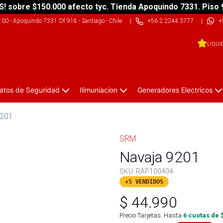
S! sobre $150.000 afecto tyc. Tienda Apoquindo 7331. Piso 
9:00
-
Apoquindo 7331 Of 918 - Santiago - Chile
|
+56 2 2244 3777
|
+
LIQUI
atos de Seguridad
Ilimuniacion
Generadores Electricos
9201
SRM
Navaja 9201
SKU:
RAP100404
+5 VENDIDOS
$
44.990
Precio Tarjetas: Hasta
6
cuotas de 