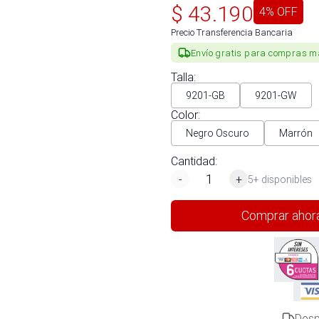
$
43.190
4
% OFF
Precio Transferencia Bancaria
Envío gratis para compras m
Talla
:
9201-GB
9201-GW
Color
:
Negro Oscuro
Marrón
Cantidad:
-
+
5+ disponibles
Comprar ahor
Desp