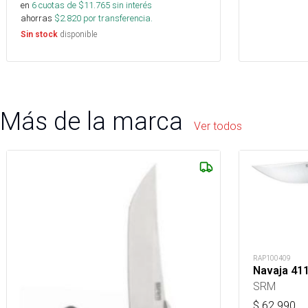
en
6
cuotas de $
11.765
sin interés
ahorras
$
2.820
por transferencia.
disponible
Sin stock
Más de la marca
Ver todos
RAP100409
Navaja 41
SRM
$
62.990