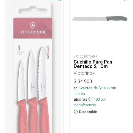
VIC190107NAD-R
Cuchillo Para Pan
Dentado 21 Cm
Victorinox
$
34.900
en
6
cuotas de $
5.817
sin
interés
ahorras
$
1.400
por
transferencia.
Disponible