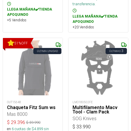
transferencia.
LLEGA MAÑANA✔️TIENDA
APOQUINDO
LLEGA MAÑANA✔️TIENDA
+5 Vendidos
APOQUINDO
+20 Vendidos
51
%
OFF
3
ÚLTIMA UNIDAD
ÚLTIMAS
OUT15648
LMO180502FE
Chaqueta Fitz Sum ws
Multifilamento Macv
Tool - Clam Pack
Mas 8000
SOG Knives
$
29.396
$
59.990
$
33.990
en
6
cuotas de $
4.899
sin