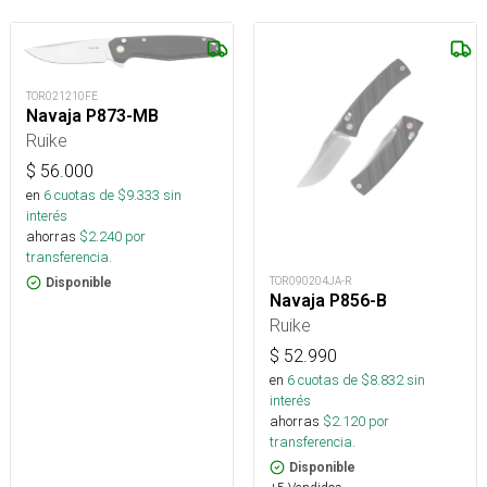
TOR021210FE
Navaja P873-MB
Ruike
$
56.000
en
6
cuotas de $
9.333
sin
interés
ahorras
$
2.240
por
transferencia.
TOR090204JA-R
Disponible
Navaja P856-B
Ruike
$
52.990
en
6
cuotas de $
8.832
sin
interés
ahorras
$
2.120
por
transferencia.
Disponible