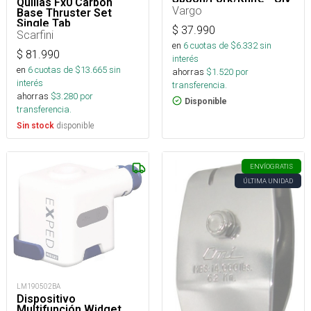
Quillas Fx0 Carbon
Vargo
Base Thruster Set
Single Tab
$
37.990
Scarfini
en
6
cuotas de $
6.332
sin
$
81.990
interés
en
6
cuotas de $
13.665
sin
ahorras
$
1.520
por
interés
transferencia.
ahorras
$
3.280
por
Disponible
transferencia.
disponible
Sin stock
ENVÍO
GRATIS
ÚLTIMA UNIDAD
LM190502BA
Dispositivo
Multifunción Widget