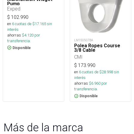
Pump
Exped
$
102.990
en
6
cuotas de $
17.165
sin
interés
ahorras
$
4.120
por
transferencia.
LM150507BA
Polea Ropes Course
Disponible
3/8 Cable
CMI
$
173.990
en
6
cuotas de $
28.998
sin
interés
ahorras
$
6.960
por
transferencia.
Disponible
Más de la marca