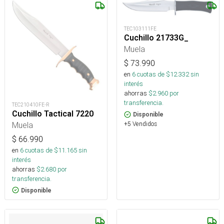
TEC103111FE
Cuchillo 21733G_
Muela
$
73.990
en
6
cuotas de $
12.332
sin
interés
ahorras
$
2.960
por
transferencia.
TEC210410FE-R
Cuchillo Tactical 7220
Disponible
Muela
+5 Vendidos
$
66.990
en
6
cuotas de $
11.165
sin
interés
ahorras
$
2.680
por
transferencia.
Disponible