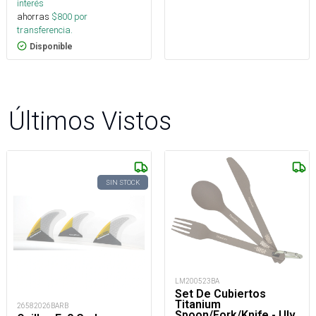
interés
ahorras
$
800
por
transferencia.
Disponible
Últimos Vistos
SIN STOCK
LM200523BA
Set De Cubiertos
Titanium
26582026BARB
Spoon/Fork/Knife - Ulv