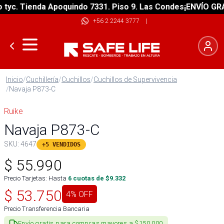
. Tienda Apoquindo 7331. Piso 9. Las Condes
¡ENVÍO GRATIS!
+56 2 2244 3777
|
Inicio
/
Cuchillería
/
Cuchillos
/
Cuchillos de Supervivencia
/
Navaja P873-C
Ruike
Navaja P873-C
SKU:
4647
+5 VENDIDOS
$
55.990
Precio Tarjetas: Hasta
6
cuotas de $
9.332
$
53.750
4
% OFF
Precio Transferencia Bancaria
Envío gratis para compras mayores a $150.000