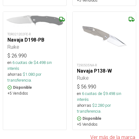
+5 Vendidos
TOR021202FE-R
Navaja D198-PB
Ruike
$
26.990
en
6
cuotas de $
4.498
sin
T290505NA-R
interés
Navaja P138-W
ahorras
$
1.080
por
Ruike
transferencia.
$
56.990
Disponible
+5 Vendidos
en
6
cuotas de $
9.498
sin
interés
ahorras
$
2.280
por
transferencia.
Disponible
+5 Vendidos
Ver más de la marca