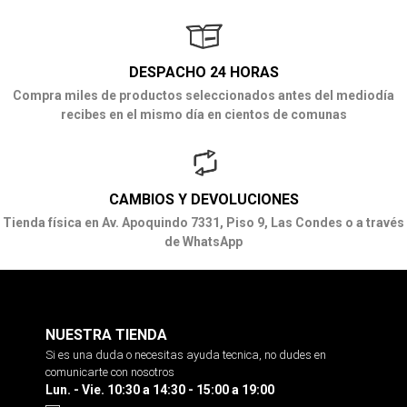
DESPACHO 24 HORAS
Compra miles de productos seleccionados antes del mediodía
recibes en el mismo día en cientos de comunas
CAMBIOS Y DEVOLUCIONES
Tienda física en Av. Apoquindo 7331, Piso 9, Las Condes o a través
de WhatsApp
NUESTRA TIENDA
Si es una duda o necesitas ayuda tecnica, no dudes en
comunicarte con nosotros
Lun. - Vie. 10:30 a 14:30 - 15:00 a 19:00