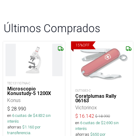
Últimos Comprados
15
%
OFF
TEC131107NA-C
Microscopio
OUT1683-C
Konustudy-5 1200X
Coratplumas Rally
Konus
06163
Victorinox
$
28.990
en
6
cuotas de $
4.832
sin
$
16.142
$
18.990
interés
en
6
cuotas de $
2.690
sin
ahorras
$
1.160
por
interés
transferencia.
ahorras
$
650
por