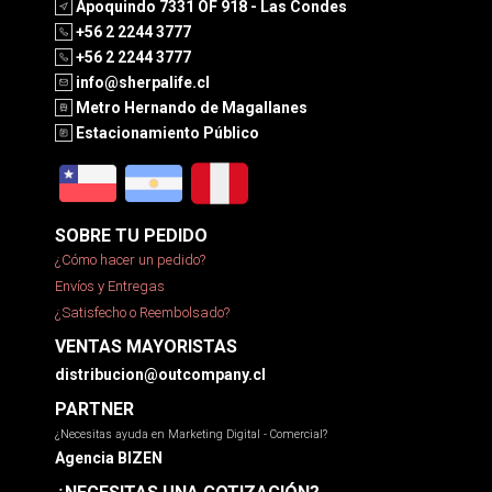
Apoquindo 7331 OF 918 - Las Condes
+56 2 2244 3777
+56 2 2244 3777
info@sherpalife.cl
Metro Hernando de Magallanes
Estacionamiento Público
SOBRE TU PEDIDO
¿Cómo hacer un pedido?
Envíos y Entregas
¿Satisfecho o Reembolsado?
VENTAS MAYORISTAS
distribucion@outcompany.cl
PARTNER
¿Necesitas ayuda en Marketing Digital - Comercial?
Agencia BIZEN