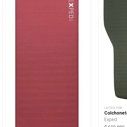
LM190516BA
Colchonet
Exped