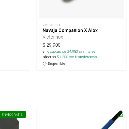
s
.
VIC103103FE
Navaja Companion X Alox
Victorinox
$
29.900
en
6
cuotas de $
4.983
sin interés
ahorras
$
1.200
por transferencia.
Disponible
ENVÍO
GRATIS