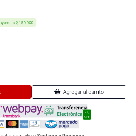
ayores a $150.000
a
Agregar al carrito
4%
OFF
acho domicilio a
Santiago y Regiones