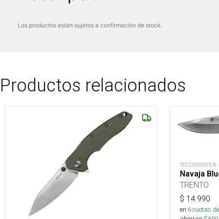
Los productos están sujetos a confirmación de stock.
Productos relacionados
TEC230505FE-R
Navaja Blu
TRENTO
$
14.990
en
6
cuotas de
ahorras
$
600