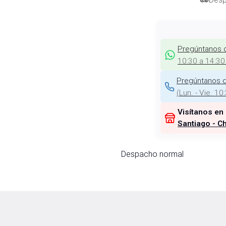
Pregúntanos 
10:30 a 14:30
Pregúntanos d
(
Lun. - Vie. 10
Visítanos en
Santiago - Ch
Despacho normal