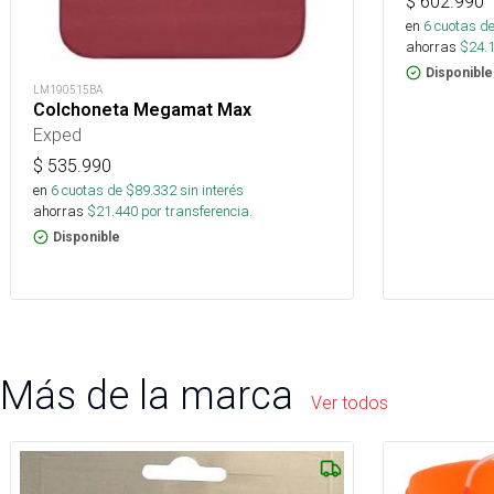
$
602.990
en
6
cuotas de
ahorras
$
24.
Disponible
LM190515BA
Colchoneta Megamat Max
Exped
$
535.990
en
6
cuotas de $
89.332
sin interés
ahorras
$
21.440
por transferencia.
Disponible
Más de la marca
Ver todos