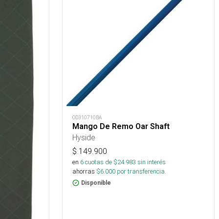
OD310710BA
Mango De Remo Oar Shaft
Hyside
$
149.900
en
6
cuotas de $
24.983
sin interés
ahorras
$
6.000
por transferencia.
Disponible