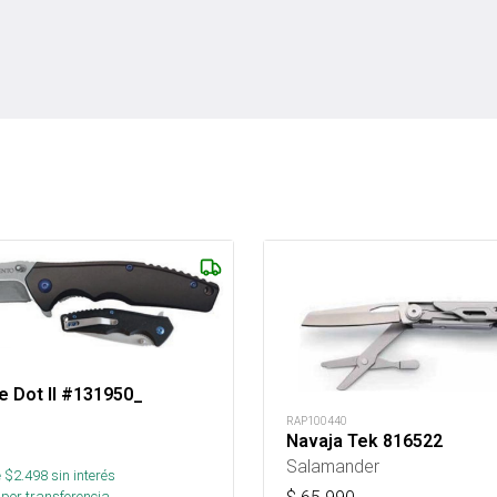
e Dot II #131950_
RAP100440
Navaja Tek 816522
Salamander
 $
2.498
sin interés
por transferencia.