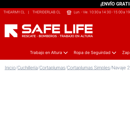
¡ENVÍO GRATI
THEARMY.CL
|
THERIDERLAB.CL
|
SHERPALIFE.CL
Lun. - Vie. 10:30 a 14:30 - 15:00 a 1
Trabajo en Altura
Ropa de Seguirdad
Zap
Inicio
/
Cuchillería
/
Cortaplumas
/
Cortaplumas Simples
/
Navaje 