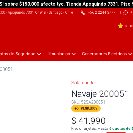
S! sobre $150.000 afecto tyc. Tienda Apoquindo 7331. Piso 
9:00
-
Apoquindo 7331 Of 918 - Santiago - Chile
|
+56 2 2244 3777
|
+
LIQUI
atos de Seguridad
Ilimuniacion
Generadores Electricos
200051
Salamander
Navaje 200051
SKU:
52SA200051
+5 VENDIDOS
$
41.990
Precio Tarjetas: Hasta
6
cuotas de 