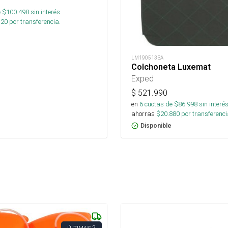
 $
100.498
sin interés
120
por transferencia.
LM190513BA
Colchoneta Luxemat
Exped
$
521.990
en
6
cuotas de $
86.998
sin interé
ahorras
$
20.880
por transferenci
Disponible
2