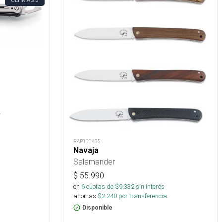
ÚLTIMAS
s
.
RAP100435
Navaja
Salamander
$
55.990
en
6
cuotas de $
9.332
sin interés
ahorras
$
2.240
por transferencia.
Disponible