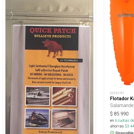
OUT41781
Flotador K
Salamande
$
85.990
en
6
cuotas de
ahorras
$
3.4
Disponible