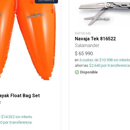
ÚLTIMAS
RAP100440
Navaja Tek 816522
Salamander
$
65.990
en
6
cuotas de $
10.998
sin interé
ahorras
$
2.640
por transferencia
Disponible
ayak Float Bag Set
r
 $
14.332
sin interés
40
por transferencia.