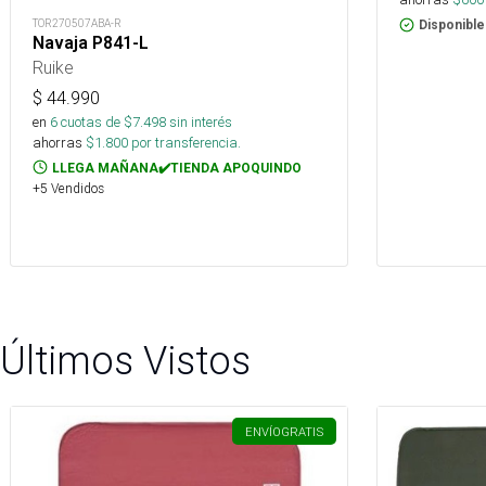
TOR270507ABA-R
Disponible
Navaja P841-L
Ruike
$
44.990
en
6
cuotas de $
7.498
sin interés
ahorras
$
1.800
por transferencia.
LLEGA MAÑANA✔️TIENDA APOQUINDO
+5 Vendidos
Últimos Vistos
ENVÍO
GRATIS