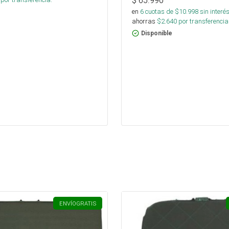
$
65.990
en
6
cuotas de $
10.998
sin interé
ahorras
$
2.640
por transferencia
Disponible
ENVÍO
GRATIS