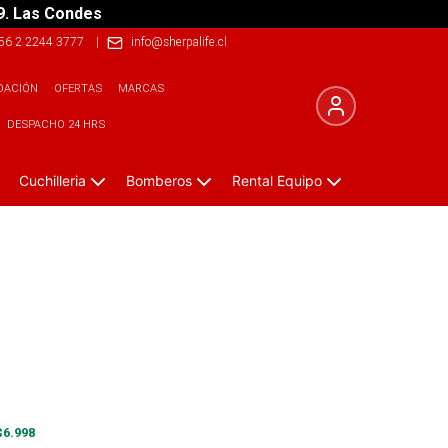
9. Las Condes
56 2 2244 3777
|
info@sherpalife.cl
DACIÓN
OFERTAS
MARCAS
DESPACHO 24 HRS
Cuchilleria
Bomberos
Rental Equipo
$
6.998