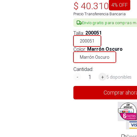
$
40.310
4
% OFF
Precio Transferencia Bancaria
Envío gratis para compras m
Talla
:
200051
200051
Color
:
Marrón Oscuro
Marrón Oscuro
Cantidad:
-
+
5 disponibles
Comprar ahor
Desp