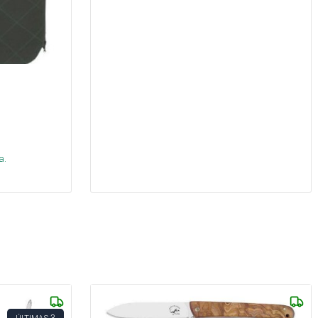
s
a.
3