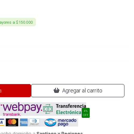
ayores a $150.000
a
Agregar al carrito
4%
OFF
acho domicilio a
Santiago y Regiones