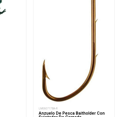
LM060717BA-R
Anzuelo De Pesca Baitholder Con