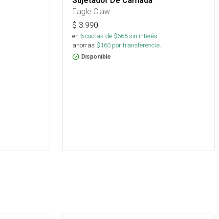
Sujetador De Carnada
Eagle Claw
$
3.990
en
6
cuotas de $
665
sin interés
ahorras
$
160
por transferencia.
Disponible