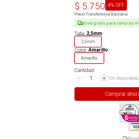
$
5.750
4
% OFF
Precio Transferencia Bancaria
Envío gratis para compras m
Talla
:
2,5mm
2,5mm
Color
:
Amarillo
Amarillo
Cantidad:
-
+
10+ disponibles
Comprar ahor
Desp