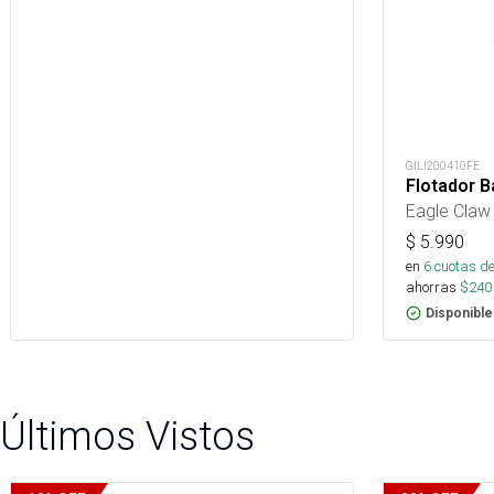
GILI200410FE
Flotador B
Eagle Claw
$
5.990
en
6
cuotas de
ahorras
$
240
Disponible
Últimos Vistos