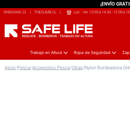
¡ENVÍO GRATI
ONEKAYAK.CL
|
THECLIMB.CL
|
209SPORTS.CL
Lun. - Vie. 10:30 a 14:30 - 15:00 a 1
Trabajo en Altura
Ropa de Seguirdad
Zap
Inicio
/
Pesca
/
Accesorios Pesca
/
Otras
/
Nylon Bordeadora Gri