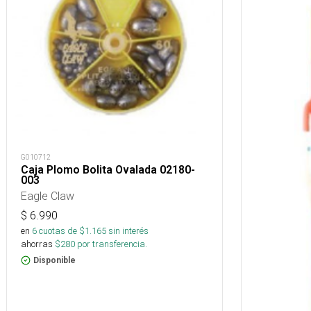
G010712
Caja Plomo Bolita Ovalada 02180-
003
Eagle Claw
$
6.990
en
6
cuotas de $
1.165
sin interés
ahorras
$
280
por transferencia.
Disponible