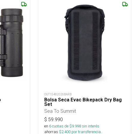
OUT15482026BARB
o
Bolsa Seca Evac Bikepack Dry Bag
Set
Sea To Summit
$
59.990
en
6
cuotas de $
9.998
sin interés
ahorras
$
2.400
por transferencia.