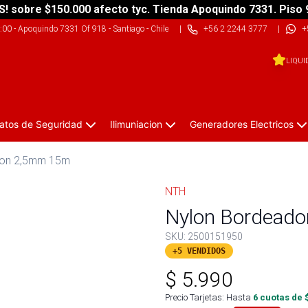
S! sobre $150.000 afecto tyc. Tienda Apoquindo 7331. Piso 
9:00
-
Apoquindo 7331 Of 918 - Santiago - Chile
|
+56 2 2244 3777
|
+
LIQUI
atos de Seguridad
Ilimuniacion
Generadores Electricos
lon 2,5mm 15m
NTH
Nylon Bordeado
SKU:
2500151950
+5 VENDIDOS
$
5.990
Precio Tarjetas: Hasta
6
cuotas de 