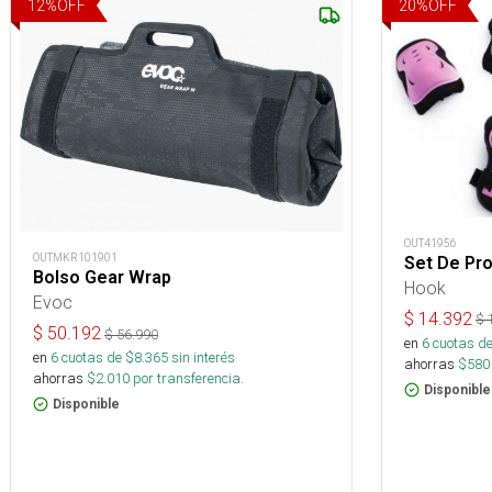
12
%
OFF
20
%
OFF
OUT41956
OUTMKR101901
Set De Pr
Bolso Gear Wrap
Hook
Evoc
$
14.392
$
$
50.192
$
56.990
en
6
cuotas de
en
6
cuotas de $
8.365
sin interés
ahorras
$
580
ahorras
$
2.010
por transferencia.
Disponible
Disponible