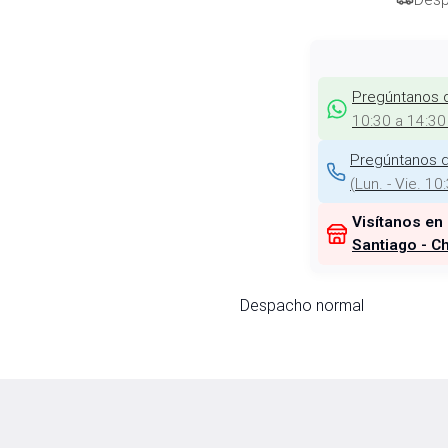
Pregúntanos 
10:30 a 14:30
Pregúntanos d
(
Lun. - Vie. 10
Visítanos en
Santiago - Ch
Despacho normal