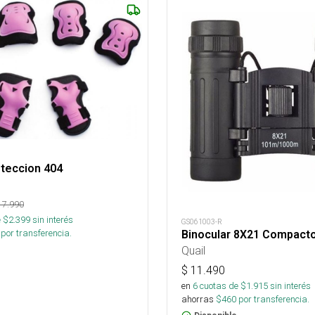
oteccion 404
17.990
 $
2.399
sin interés
GS061003-R
por transferencia.
Binocular 8X21 Compact
Quail
$
11.490
en
6
cuotas de $
1.915
sin interés
ahorras
$
460
por transferencia.