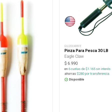
GILI200408FE
Pinza Para Pesca 30 LB
Eagle Claw
$
6.990
en
6
cuotas de $
1.165
sin interés
ahorras
$
280
por transferencia.
Disponible