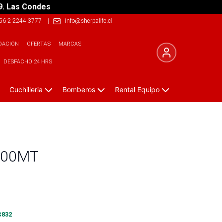
9. Las Condes
56 2 2244 3777
|
info@sherpalife.cl
DACIÓN
OFERTAS
MARCAS
DESPACHO 24 HRS
Cuchilleria
Bomberos
Rental Equipo
100MT
$
832