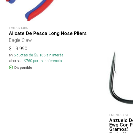
LM070714BA
Alicate De Pesca Long Nose Pliers
Eagle Claw
$
18.990
en
6
cuotas de $
3.165
sin interés
ahorras
$
760
por transferencia.
Disponible
LM070707BA
Anzuelo D
Ewg Con P
Gramos)