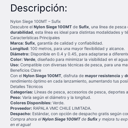
Descripción:
Nylon Siege 100MT – Sufix
Descubre el
Nylon Siege 100MT
de
Sufix
, una línea de pesca
durabilidad
, esta línea es ideal para distintas modalidades 
Características Principales
Marca:
Sufix
, garantía de calidad y confiabilidad.
Longitud:
100 metros, para una mayor flexibilidad y alcance.
Diámetro:
Disponible en 0.4 y 0.45, para adaptarse a diferen
Color:
Verde
, diseñado para minimizar la visibilidad en el agu
Uso:
Compatible con diversas técnicas de pesca, para una may
Beneficios Clave
Con el
Nylon Siege 100MT
, disfruta de
mayor resistencia
y
d
rendimiento óptimo en cada lanzamiento, aumentando tus posib
Detalles Técnicos
Categorías:
Líneas de pesca, accesorios de pesca, deportes a
Peso:
Varía según el diámetro y la longitud.
Colores Disponibles:
Verde.
Proveedor:
RAPALA VMC CHILE LIMITADA.
Despacho:
Estándar, con opción de despacho gratis según con
Compra ahora el
Nylon Siege 100MT
de
Sufix
y mejora tu expe
en el agua!