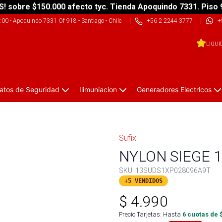
S! sobre $150.000 afecto tyc. Tienda Apoquindo 7331. Piso 
9:00
-
Apoquindo 7331 Of 918 - Santiago - Chile
|
+56 2 2244 3777
|
+
LIQUI
atos de Seguridad
Ilimuniacion
Generadores Electricos
Sufix
NYLON SIEGE 
SKU:
13SUDS1XP028096A9T
+5 VENDIDOS
$
4.990
Precio Tarjetas: Hasta
6
cuotas de 