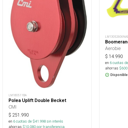
LM13052606NA
Boomerang
Aerobie
$
14.990
en
6
cuotas de
ahorras
$
600
Disponible
LM180511BA
Polea Uplift Double Becket
CMI
$
251.990
en
6
cuotas de $
41.998
sin interés
ahorras
$
10.080
por transferencia.