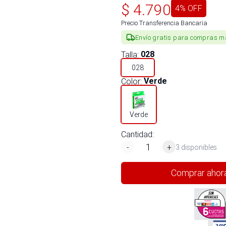
$
4.790
4
% OFF
Precio Transferencia Bancaria
Envío gratis para compras m
Talla
:
028
028
Color
:
Verde
Verde
Cantidad:
-
+
3 disponibles
Comprar ahor