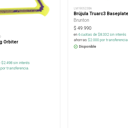
LM190523BA
Brújula Truarc3 Basepla
Brunton
$
49.990
en
6
cuotas de $
8.332
sin interés
D
ahorras
$
2.000
por transferencia
 Orbiter
Disponible
 $
2.498
sin interés
por transferencia.