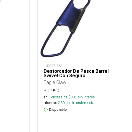
LM060713BA
Destorcedor De Pesca Barrel
Swivel Con Seguro
Eagle Claw
$
1.990
en
6
cuotas de $
332
sin interés
ahorras
$
80
por transferencia.
Disponible