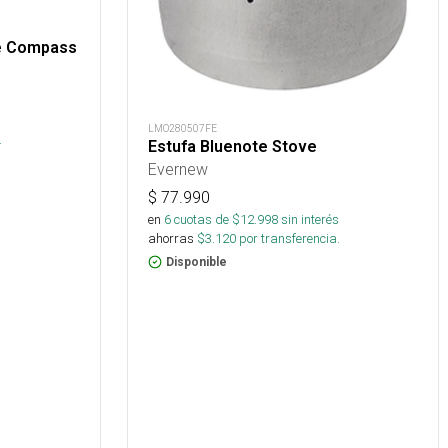
te Compass
LMO280507FE
.
Estufa Bluenote Stove
Evernew
$
77.990
en
6
cuotas de $
12.998
sin interés
ahorras
$
3.120
por transferencia.
Disponible