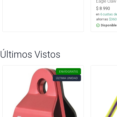
Eagle Claw
$
8.990
en
6
cuotas de
ahorras
$
360
Disponible
Últimos Vistos
ENVÍO
GRATIS
ÚLTIMA UNIDAD