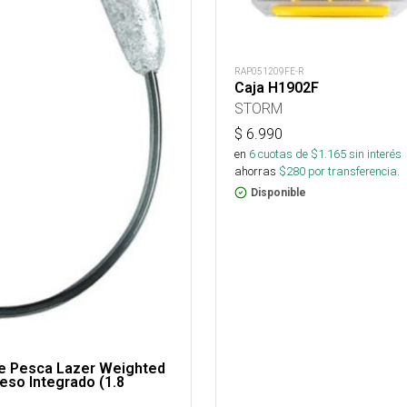
RAP051209FE-R
Caja H1902F
STORM
$
6.990
en
6
cuotas de $
1.165
sin interés
ahorras
$
280
por transferencia.
Disponible
e Pesca Lazer Weighted
eso Integrado (1.8