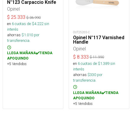
N°123 Carpaccio Knife
Opinel
$
25.333
$
36.990
en
6
cuotas de $
4.222
sin
interés
OUT25265-C
ahorras
$
1.010
por
Opinel N°117 Varnished
transferencia.
Handle
Opinel
LLEGA MAÑANA✔️TIENDA
$
8.333
$
11.990
APOQUINDO
en
6
cuotas de $
1.389
sin
+5 Vendidos
interés
ahorras
$
330
por
transferencia.
LLEGA MAÑANA✔️TIENDA
APOQUINDO
+5 Vendidos