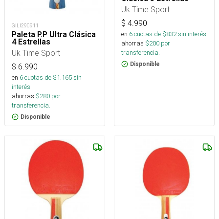
Uk Time Sport
$
4.990
GILI290911
Paleta P.P Ultra Clásica
en
6
cuotas de $
832
sin interés
4 Estrellas
ahorras
$
200
por
Uk Time Sport
transferencia.
Disponible
$
6.990
en
6
cuotas de $
1.165
sin
interés
ahorras
$
280
por
transferencia.
Disponible