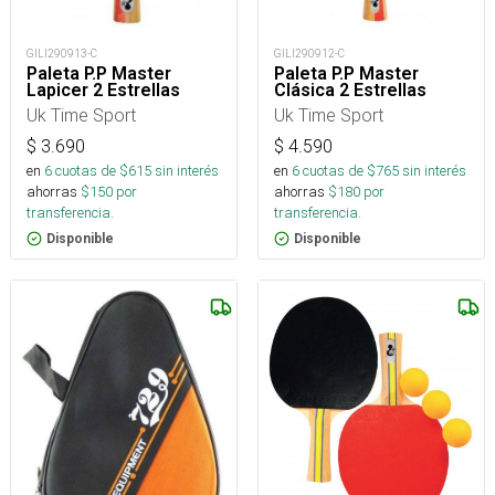
GILI290913-C
GILI290912-C
Paleta P.P Master
Paleta P.P Master
Lapicer 2 Estrellas
Clásica 2 Estrellas
Uk Time Sport
Uk Time Sport
$
3.690
$
4.590
en
6
cuotas de $
615
sin interés
en
6
cuotas de $
765
sin interés
ahorras
$
150
por
ahorras
$
180
por
transferencia.
transferencia.
Disponible
Disponible