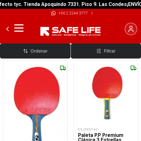
cto tyc. Tienda Apoquindo 7331. Piso 9. Las Condes
¡ENVÍO 
+56 2 2244 3777
|
Paletas
Ordenar
Filtrar
GILI290914-C
Paleta P.P Premium
Clásica 3 Estrellas