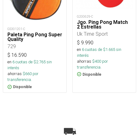
G200629-C
Jgo. Ping Pong Match
2 Estrellas
GS301201-C
Uk Time Sport
Paleta Ping Pong Super
Quality
$
9.990
729
en
6
cuotas de $
1.665
sin
$
16.590
interés
ahorras
$
400
por
en
6
cuotas de $
2.765
sin
transferencia.
interés
ahorras
$
660
por
Disponible
transferencia.
Disponible