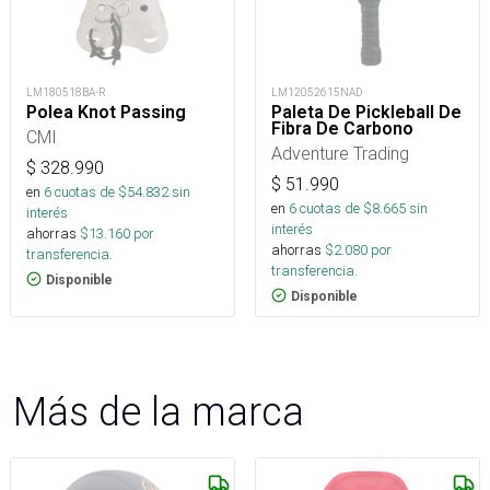
LM180518BA-R
LM12052615NAD
Polea Knot Passing
Paleta De Pickleball De
Fibra De Carbono
CMI
Adventure Trading
$
328.990
$
51.990
en
6
cuotas de $
54.832
sin
en
6
cuotas de $
8.665
sin
interés
interés
ahorras
$
13.160
por
ahorras
$
2.080
por
transferencia.
transferencia.
Disponible
Disponible
Más de la marca