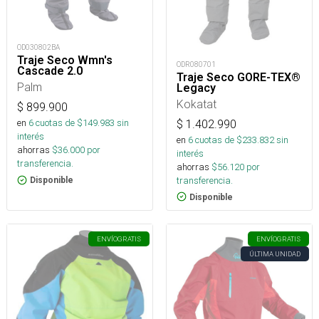
OD030802BA
Traje Seco Wmn's
ODR080701
Cascade 2.0
Traje Seco GORE-TEX®
Palm
Legacy
Kokatat
$
899.900
en
6
cuotas de $
149.983
sin
$
1.402.990
interés
en
6
cuotas de $
233.832
sin
ahorras
$
36.000
por
interés
transferencia.
ahorras
$
56.120
por
transferencia.
Disponible
Disponible
ENVÍO
GRATIS
ENVÍO
GRATIS
ÚLTIMA UNIDAD