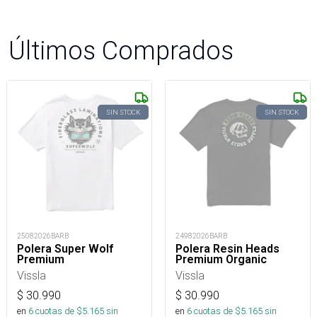
Últimos Comprados
SIN STOCK
SIN STOCK
25082026BARB
24982026BARB
Polera Super Wolf
Polera Resin Heads
Premium
Premium Organic
Vissla
Vissla
$
30.990
$
30.990
en
6
cuotas de $
5.165
sin
en
6
cuotas de $
5.165
sin