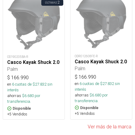
2
ÚLTIMAS
ODR012608FE-R
OD190205BA-R
Casco Kayak Shuck 2.0
Casco Kayak Shuck 2.0
Palm
Palm
$
166.990
$
166.990
en
6
cuotas de $
27.832
sin
en
6
cuotas de $
27.832
sin
interés
interés
ahorras
$
6.680
por
ahorras
$
6.680
por
transferencia.
transferencia.
Disponible
Disponible
+5 Vendidos
+5 Vendidos
Ver más de la marca