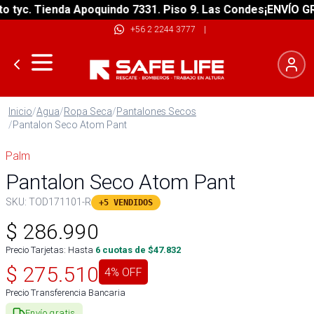
yc. Tienda Apoquindo 7331. Piso 9. Las Condes
¡ENVÍO GRATI
+56 2 2244 3777
|
Inicio
/
Agua
/
Ropa Seca
/
Pantalones Secos
/
Pantalon Seco Atom Pant
Palm
Pantalon Seco Atom Pant
SKU:
TOD171101-R
+5 VENDIDOS
$
286.990
Precio Tarjetas: Hasta
6
cuotas de $
47.832
$
275.510
4
% OFF
Precio Transferencia Bancaria
Envío gratis