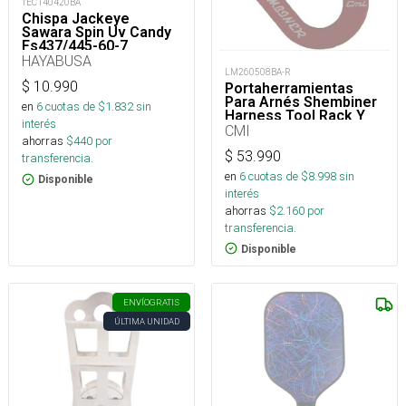
TEC140420BA
Chispa Jackeye
Sawara Spin Uv Candy
Fs437/445-60-7_
HAYABUSA
LM260508BA-R
$
10.990
Portaherramientas
Para Arnés Shembiner
en
6
cuotas de $
1.832
sin
Harness Tool Rack Y
interés
Arborismo
CMI
ahorras
$
440
por
$
53.990
transferencia.
en
6
cuotas de $
8.998
sin
Disponible
interés
ahorras
$
2.160
por
transferencia.
Disponible
ENVÍO
GRATIS
ÚLTIMA UNIDAD