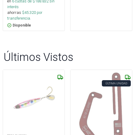
en
6
cuotas de $
188.832
sin
interés
ahorras
$
45.320
por
transferencia.
Disponible
Últimos Vistos
ÚLTIMA UNIDAD