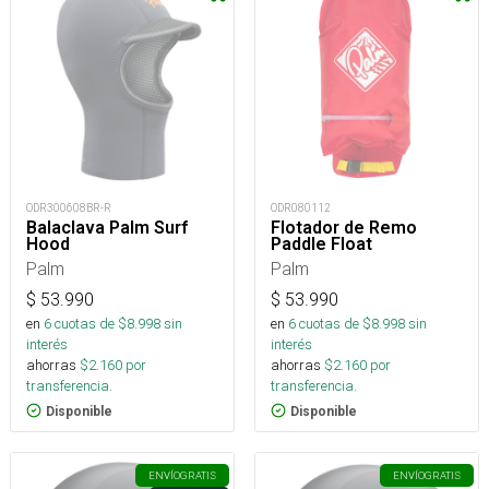
ODR300608BR-R
ODR080112
Balaclava Palm Surf
Flotador de Remo
Hood
Paddle Float
Palm
Palm
$
53.990
$
53.990
en
6
cuotas de $
8.998
sin
en
6
cuotas de $
8.998
sin
interés
interés
ahorras
$
2.160
por
ahorras
$
2.160
por
transferencia.
transferencia.
Disponible
Disponible
ENVÍO
GRATIS
ENVÍO
GRATIS