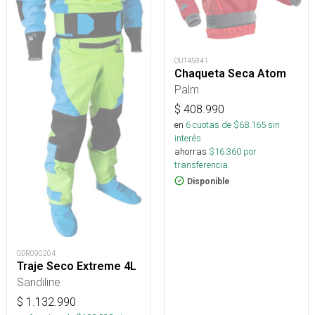
OUT45841
Chaqueta Seca Atom
Palm
$
408.990
en
6
cuotas de $
68.165
sin
interés
ahorras
$
16.360
por
transferencia.
Disponible
ODR090204
Traje Seco Extreme 4L
Sandiline
$
1.132.990