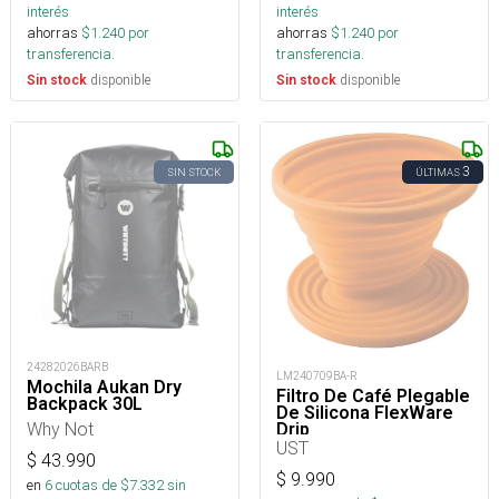
interés
interés
ahorras
$
1.240
por
ahorras
$
1.240
por
transferencia.
transferencia.
disponible
disponible
Sin stock
Sin stock
3
SIN STOCK
ÚLTIMAS
24282026BARB
LM240709BA-R
Mochila Aukan Dry
Filtro De Café Plegable
Backpack 30L
De Silicona FlexWare
Why Not
Drip
UST
$
43.990
$
9.990
en
6
cuotas de $
7.332
sin