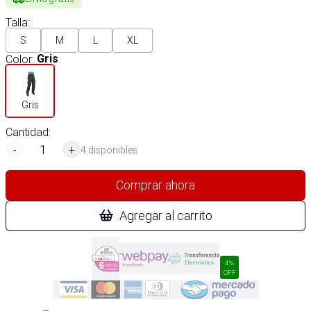
Talla
:
S
M
L
XL
Color
:
Gris
Gris
Cantidad:
-
+
4 disponibles
Comprar ahora
Agregar al carrito
4%
OFF