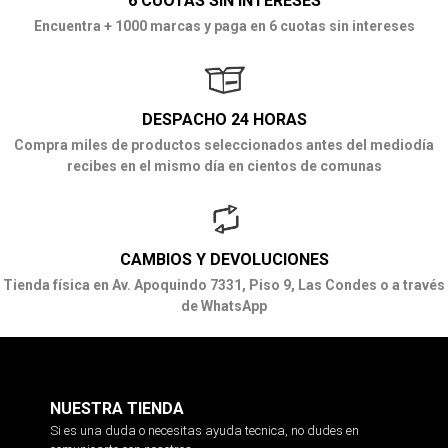
6 CUOTAS SIN INTERESES
Encuentra + 1000 marcas y paga en 6 cuotas sin intereses
DESPACHO 24 HORAS
Compra miles de productos seleccionados antes del mediodía
recibes en el mismo día en cientos de comunas
CAMBIOS Y DEVOLUCIONES
Tienda física en Av. Apoquindo 7331, Piso 9, Las Condes o a través
de WhatsApp
NUESTRA TIENDA
Si es una duda o necesitas ayuda tecnica, no dudes en