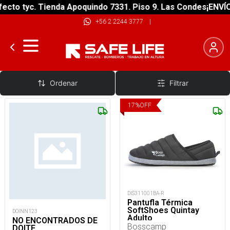
ecto tyc. Tienda Apoquindo 7331. Piso 9. Las Condes
¡ENVÍO
+56 2 2244 3777
|
Pantuflas
Ordenar
Filtrar
17
%
OFF
DIS311001BA-R
Pantufla Térmica
SoftShoes Quintay
DOINN123
Adulto
NO ENCONTRADOS DE
Bosscamp
DOITE