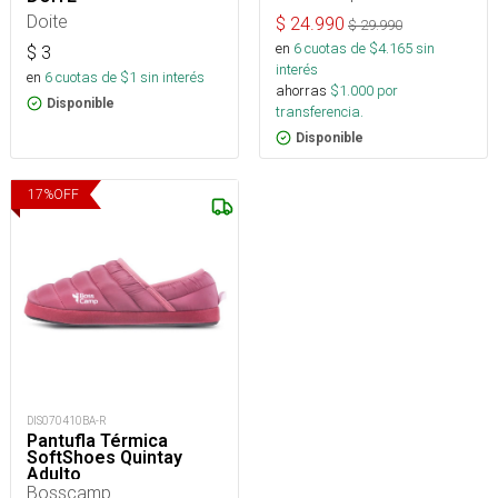
Doite
$
24.990
$
29.990
en
6
cuotas de $
4.165
sin
$
3
interés
en
6
cuotas de $
1
sin interés
ahorras
$
1.000
por
Disponible
transferencia.
Disponible
17
%
OFF
DIS070410BA-R
Pantufla Térmica
SoftShoes Quintay
Adulto
Bosscamp