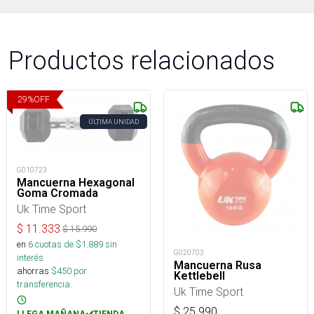
Productos relacionados
29
%
OFF
ÚLTIMA UNIDAD
G010723
Mancuerna Hexagonal
Goma Cromada
Uk Time Sport
$
11.333
$
15.990
en
6
cuotas de $
1.889
sin
G020703
interés
Mancuerna Rusa
ahorras
$
450
por
Kettlebell
transferencia.
Uk Time Sport
$
25.990
LLEGA MAÑANA✔️TIENDA