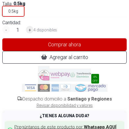
Talla
:
0.5kg
0.5kg
Cantidad:
-
+
4 disponibles
Comprar ahora
Agregar al carrito
4%
OFF
Despacho domicilio a
Santiago y Regiones
Revisar disponibilidad y valores
¿TIENES ALGUNA DUDA?
Pregúntanos de este producto por
Whatsapp AQUÍ