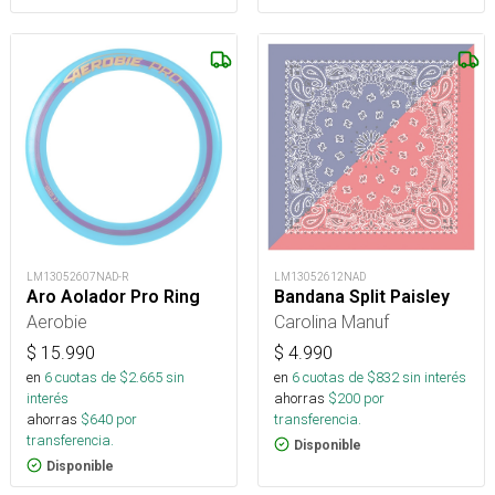
LM13052607NAD-R
LM13052612NAD
Aro Aolador Pro Ring
Bandana Split Paisley
Aerobie
Carolina Manuf
$
15.990
$
4.990
en
6
cuotas de $
2.665
sin
en
6
cuotas de $
832
sin interés
interés
ahorras
$
200
por
ahorras
$
640
por
transferencia.
transferencia.
Disponible
Disponible