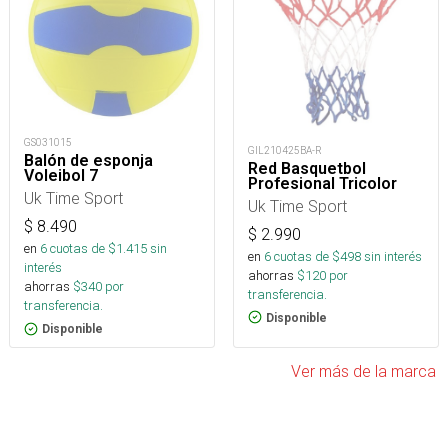
GS031015
GIL210425BA-R
Balón de esponja
Red Basquetbol
Voleibol 7
Profesional Tricolor
Uk Time Sport
Uk Time Sport
$
8.490
$
2.990
en
6
cuotas de $
1.415
sin
en
6
cuotas de $
498
sin interés
interés
ahorras
$
120
por
ahorras
$
340
por
transferencia.
transferencia.
Disponible
Disponible
Ver más de la marca