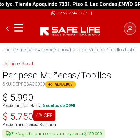
yc. Tienda Apoquindo 7331. Piso 9. Las Condes
¡ENVÍO GRATI
+56 2 2244 3777
|
Inicio
/
Fitness
/
Pesas
/
Accesorios
/
Par peso Muñecas/Tobillos 0.5kg
Uk Time Sport
Par peso Muñecas/Tobillos
SKU:
DEPPESACC030
+5 VENDIDOS
$
5.990
Precio Tarjetas: Hasta
6
cuotas de $
998
$
5.750
4
% OFF
Precio Transferencia Bancaria
Envío gratis para compras mayores a $150.000