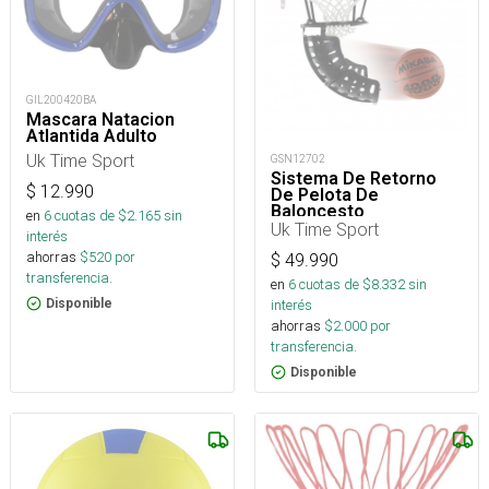
GIL200420BA
Mascara Natacion
Atlantida Adulto
Uk Time Sport
GSN12702
Sistema De Retorno
$
12.990
De Pelota De
Baloncesto
en
6
cuotas de $
2.165
sin
Uk Time Sport
interés
ahorras
$
520
por
$
49.990
transferencia.
en
6
cuotas de $
8.332
sin
Disponible
interés
ahorras
$
2.000
por
transferencia.
Disponible