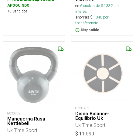
en
6
cuotas de $
4.332
sin
APOQUINDO
+5 Vendidos
interés
ahorras
$
1.040
por
transferencia.
Disponible
GI231202
Disco Balance-
G020702
Equilibrio Uk
Mancuerna Rusa
Kettlebell
Uk Time Sport
Uk Time Sport
$
11.590