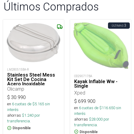
Últimos Comprados
3
ÚLTIMAS
LM280515BA-R
Stainless Steel Mess
OD290717BA
Kit Set De Cocina
Kayak Inflable Ww -
Acero Inoxidable
Single
Camping
Olicamp
Xped
$
30.990
$
699.900
en
6
cuotas de $
5.165
sin
en
6
cuotas de $
116.650
sin
interés
interés
ahorras
$
1.240
por
ahorras
$
28.000
por
transferencia.
transferencia.
Disponible
Disponible