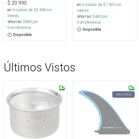
$
20.990
en
6
cuotas de $
1.932
sin
en
6
cuotas de $
3.498
sin
interés
interés
ahorras
$
460
por
ahorras
$
840
por
transferencia.
transferencia.
Disponible
Disponible
Últimos Vistos
SIN STOCK