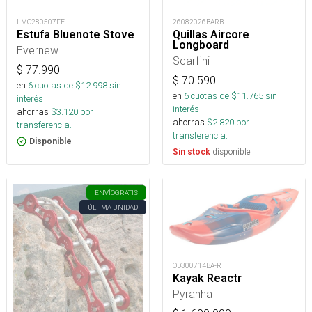
LMO280507FE
26082026BARB
Estufa Bluenote Stove
Quillas Aircore
Longboard
Evernew
Scarfini
$
77.990
$
70.590
en
6
cuotas de $
12.998
sin
en
6
cuotas de $
11.765
sin
interés
interés
ahorras
$
3.120
por
ahorras
$
2.820
por
transferencia.
transferencia.
Disponible
disponible
Sin stock
ENVÍO
GRATIS
ÚLTIMA UNIDAD
OD300714BA-R
Kayak Reactr
Pyranha