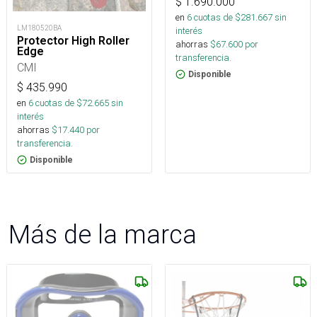
$
1.690.000
en
6
cuotas de $
281.667
sin
LM180520BA
interés
Protector High Roller
ahorras
$
67.600
por
Edge
transferencia.
CMI
Disponible
$
435.990
en
6
cuotas de $
72.665
sin
interés
ahorras
$
17.440
por
transferencia.
Disponible
Más de la marca