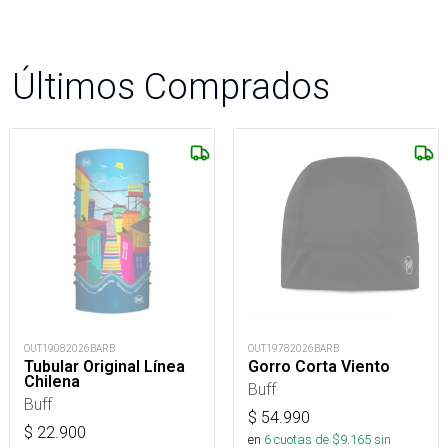
Últimos Comprados
OUT19082026BARB
OUT19782026BARB
Tubular Original Línea
Gorro Corta Viento
Chilena
Buff
Buff
$
54.990
$
22.900
en
6
cuotas de $
9.165
sin