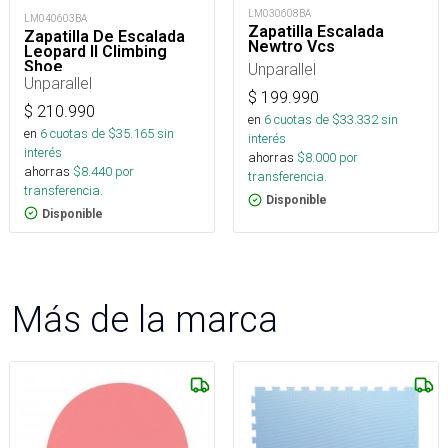
LM030608BA
LM040603BA
Zapatilla Escalada
Zapatilla De Escalada
Newtro Vcs
Leopard II Climbing
Shoe
Unparallel
Unparallel
$
199.990
$
210.990
en
6
cuotas de $
33.332
sin
en
6
cuotas de $
35.165
sin
interés
interés
ahorras
$
8.000
por
ahorras
$
8.440
por
transferencia.
transferencia.
Disponible
Disponible
Más de la marca