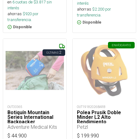
en
6
cuotas de $
3.817
sin
interés
interés
ahorras
$
2.200
por
ahorras
$
920
por
transferencia.
transferencia.
Disponible
Disponible
ENVÍO
GRATIS
2
ÚLTIMAS
OUT33365
OUT19182026BARB
Botiquín Mountain
Polea Prusik Doble
Series International
Minder L2 Alto
Backpacker
Rendimiento
Adventure Medical Kits
Petzl
$
44.900
$
199.990