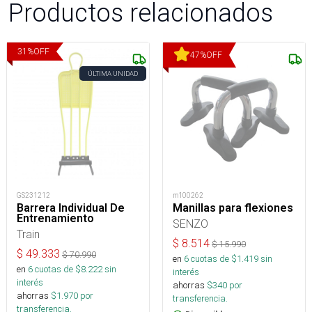
Productos relacionados
31
%
OFF
47
%
OFF
ÚLTIMA UNIDAD
GS231212
m100262
Barrera Individual De
Manillas para flexiones
Entrenamiento
SENZO
Train
$
8.514
$
15.990
$
49.333
$
70.990
en
6
cuotas de $
1.419
sin
en
6
cuotas de $
8.222
sin
interés
interés
ahorras
$
340
por
ahorras
$
1.970
por
transferencia.
transferencia.