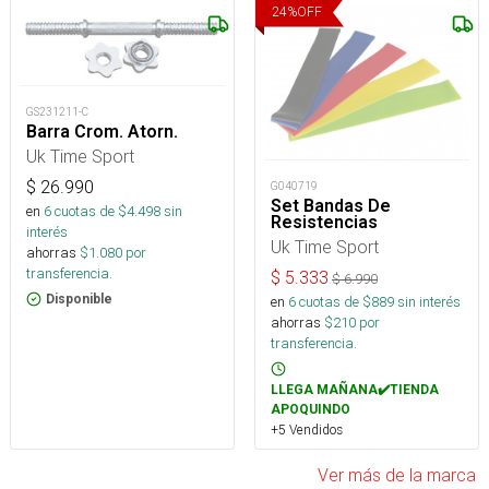
24
%
OFF
GS231211-C
Barra Crom. Atorn.
Uk Time Sport
$
26.990
G040719
Set Bandas De
en
6
cuotas de $
4.498
sin
Resistencias
interés
Uk Time Sport
ahorras
$
1.080
por
transferencia.
$
5.333
$
6.990
Disponible
en
6
cuotas de $
889
sin interés
ahorras
$
210
por
transferencia.
LLEGA MAÑANA✔️TIENDA
APOQUINDO
+5 Vendidos
Ver más de la marca