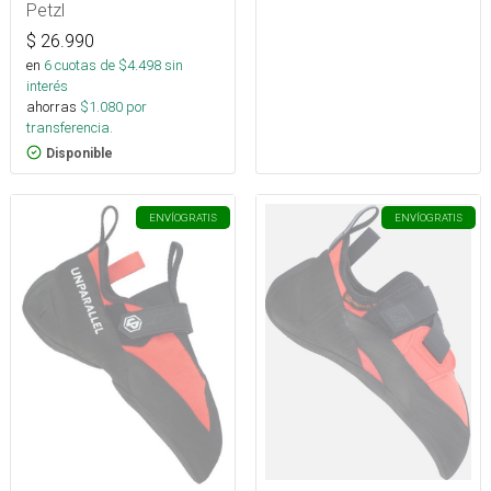
Petzl
$
26.990
en
6
cuotas de $
4.498
sin
interés
ahorras
$
1.080
por
transferencia.
Disponible
ENVÍO
GRATIS
ENVÍO
GRATIS