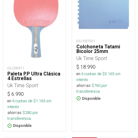
GILI1007001
Colchoneta Tatami
Bicolor 25mm
Uk Time Sport
$
18.990
GILI290911
Paleta P.P Ultra Clásica
en
6
cuotas de $
3.165
sin
4 Estrellas
interés
Uk Time Sport
ahorras
$
760
por
transferencia.
$
6.990
Disponible
en
6
cuotas de $
1.165
sin
interés
ahorras
$
280
por
transferencia.
Disponible