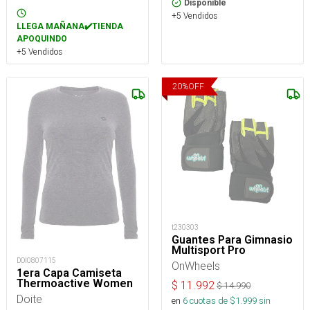
Disponible
+5 Vendidos
LLEGA MAÑANA✔️TIENDA
APOQUINDO
+5 Vendidos
20
%
OFF
t230303
Guantes Para Gimnasio
Multisport Pro
DOI0807115
OnWheels
1era Capa Camiseta
Thermoactive Women
$
11.992
$
14.990
Doite
en
6
cuotas de $
1.999
sin