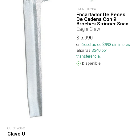
LM070702BA
Ensartador De Peces
De Cadena Con 9
Broches Stringer Snap
Eagle Claw
$
5.990
en
6
cuotas de $
998
sin interés
ahorras
$
240
por
transferencia.
Disponible
OUT31260-C
Clavo U