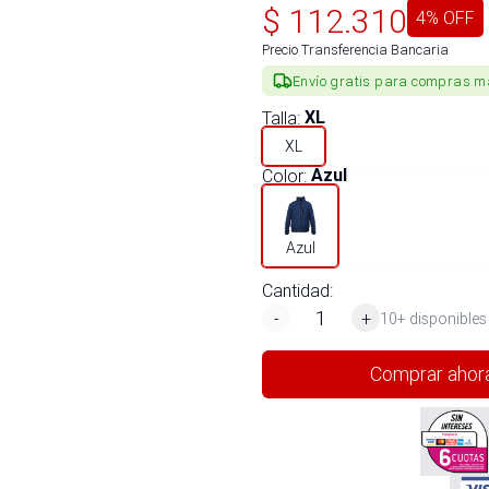
$
112.310
4
% OFF
Precio Transferencia Bancaria
Envío gratis para compras m
Talla
:
XL
XL
Color
:
Azul
Azul
Cantidad:
-
+
10+ disponibles
Comprar ahor