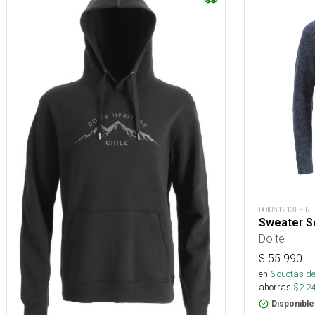
DOI061213FE-R
Sweater S
Doite
$
55.990
en
6
cuotas de
ahorras
$
2.2
Disponible