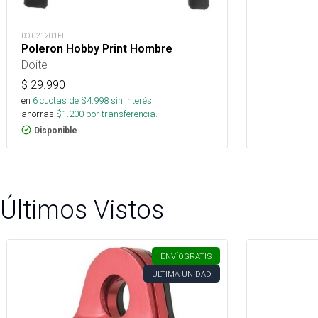
DOI021201FE
Poleron Hobby Print Hombre
Doite
$
29.990
en
6
cuotas de $
4.998
sin interés
ahorras
$
1.200
por transferencia.
Disponible
Últimos Vistos
ENVÍO
GRATIS
ÚLTIMA UNIDAD