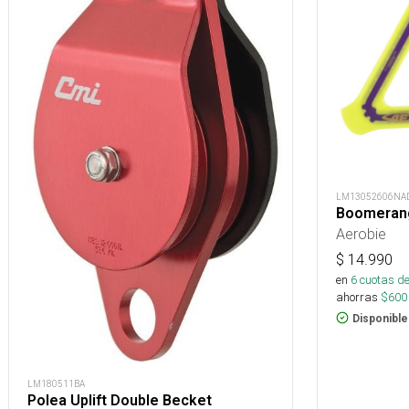
LM13052606NA
Boomerang
Aerobie
$
14.990
en
6
cuotas de
ahorras
$
600
Disponible
LM180511BA
Polea Uplift Double Becket