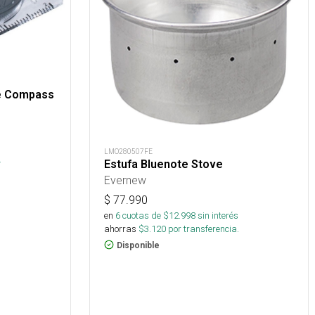
te Compass
LMO280507FE
.
Estufa Bluenote Stove
Evernew
$
77.990
en
6
cuotas de $
12.998
sin interés
ahorras
$
3.120
por transferencia.
Disponible