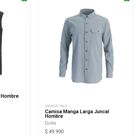
r Hombre
DOI080901BA-R
Camisa Manga Larga Juncal
Hombre
Doite
.
$
49.990