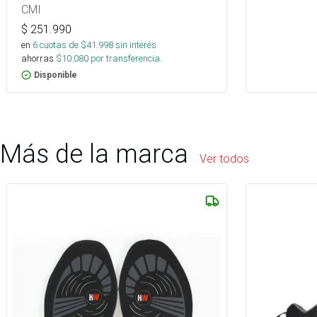
CMI
$
251.990
en
6
cuotas de $
41.998
sin interés
ahorras
$
10.080
por transferencia.
Disponible
Más de la marca
Ver todos