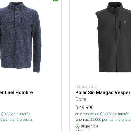
DOI040604FE-R
entinel Hombre
Polar Sin Mangas Vespe
Doite
$
49.990
 $
9.332
sin interés
en
6
cuotas de $
8.332
sin interés
40
por transferencia.
ahorras
$
2.000
por transferencia
Disponible