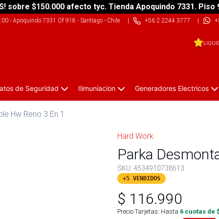
S! sobre $150.000 afecto tyc. Tienda Apoquindo 7331. Piso 
9:00
-
Apoquindo 7331 Of 918 - Santiago - Chile
|
+56 2 2244 3777
|
+
LIQUI
atos de Seguridad
Ilimuniacion
Generadores Electricos
le Hw Reno 3 En 1
Hard Work
Parka Desmonta
SKU:
4534910738613
+5 VENDIDOS
$
116.990
Precio Tarjetas: Hasta
6
cuotas de 