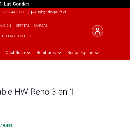
9. Las Condes
56 2 2244 3777
|
info@sherpalife.cl
DACIÓN
OFERTAS
MARCAS
DESPACHO 24 HRS
Cuchilleria
Bomberos
Rental Equipo
ble HW Reno 3 en 1
$
19.498