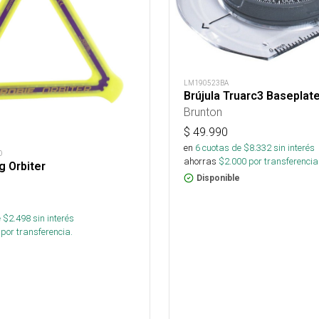
LM190523BA
Brújula Truarc3 Basepla
Brunton
$
49.990
en
6
cuotas de $
8.332
sin interés
D
ahorras
$
2.000
por transferencia
 Orbiter
Disponible
 $
2.498
sin interés
por transferencia.