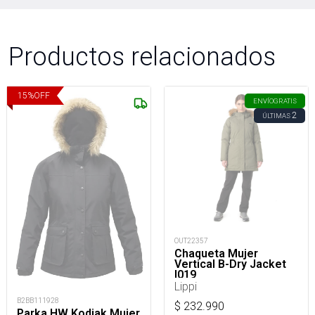
Productos relacionados
15
%
OFF
ENVÍO
GRATIS
2
ÚLTIMAS
OUT22357
Chaqueta Mujer
Vertical B-Dry Jacket
I019
Lippi
B2BB111928
$
232.990
Parka HW Kodiak Mujer