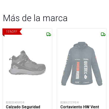
Más de la marca
15
%
OFF
B2B220405FE-R
B2B062727FE-R
Calzado Seguridad
Cortaviento HW Vent