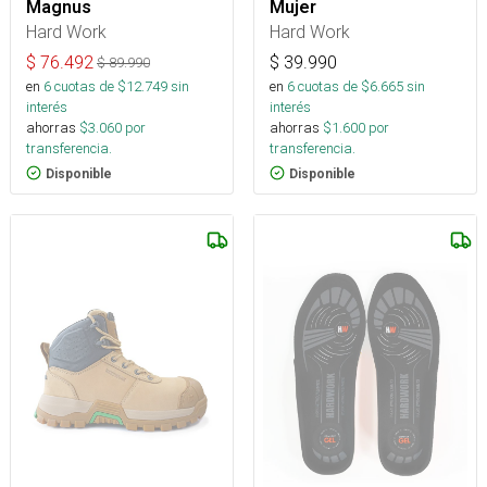
Magnus
Mujer
Hard Work
Hard Work
$
76.492
$
39.990
$
89.990
en
6
cuotas de $
12.749
sin
en
6
cuotas de $
6.665
sin
interés
interés
ahorras
$
3.060
por
ahorras
$
1.600
por
transferencia.
transferencia.
Disponible
Disponible