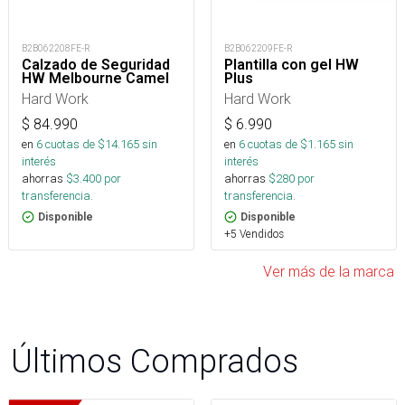
B2B062208FE-R
B2B062209FE-R
Calzado de Seguridad
Plantilla con gel HW
HW Melbourne Camel
Plus
Hard Work
Hard Work
$
84.990
$
6.990
en
6
cuotas de $
14.165
sin
en
6
cuotas de $
1.165
sin
interés
interés
ahorras
$
3.400
por
ahorras
$
280
por
transferencia.
transferencia.
Disponible
Disponible
+5 Vendidos
Ver más de la marca
Últimos Comprados