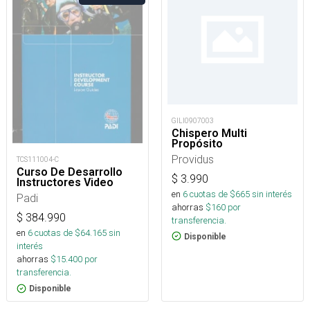
GILI0907003
Chispero Multi
Propósito
Providus
TCS111004-C
Curso De Desarrollo
$
3.990
Instructores Video
en
6
cuotas de $
665
sin interés
Padi
ahorras
$
160
por
$
384.990
transferencia.
en
6
cuotas de $
64.165
sin
Disponible
interés
ahorras
$
15.400
por
transferencia.
Disponible