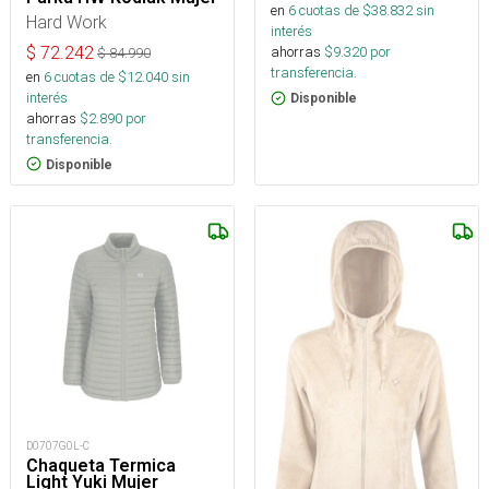
en
6
cuotas de $
38.832
sin
Hard Work
interés
$
72.242
ahorras
$
9.320
por
$
84.990
transferencia.
en
6
cuotas de $
12.040
sin
interés
Disponible
ahorras
$
2.890
por
transferencia.
Disponible
D0707G0L-C
Chaqueta Termica
Light Yuki Mujer