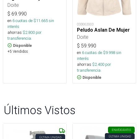
Doite
$
69.990
en
6
cuotas de $
11.665
sin
COD062003
interés
Peludo Aslan De Mujer
ahorras
$
2.800
por
Doite
transferencia.
$
59.990
Disponible
+5 Vendidos
en
6
cuotas de $
9.998
sin
interés
ahorras
$
2.400
por
transferencia.
Disponible
Últimos Vistos
ENVÍO
GRATIS
ÚLTIMA UNIDAD
ÚLTIMA UNIDAD