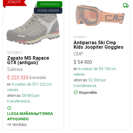
30
%
OFF
ENVÍO
GRATIS
ÚLTIMA UNIDAD
V170501
Antiparras Ski Cmp
Kids Joopiter Goggles
CMP
OUT3280-C
Zapato MS Rapace
$
54.900
GTX (antiguo)
en
6
cuotas de $
9.150
sin
Salewa
interés
$
223.333
$
319.000
ahorras
$
2.200
por
en
6
cuotas de $
37.222
sin
transferencia.
interés
Disponible
ahorras
$
8.930
por
transferencia.
LLEGA MAÑANA✔️TIENDA
APOQUINDO
+5 Vendidos