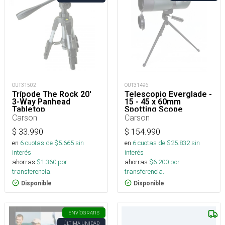
OUT31502
OUT31496
Trípode The Rock 20'
Telescopio Everglade -
3-Way Panhead
15 - 45 x 60mm
Tabletop
Spotting Scope
Carson
Carson
$
33.990
$
154.990
en
6
cuotas de $
5.665
sin
en
6
cuotas de $
25.832
sin
interés
interés
ahorras
$
1.360
por
ahorras
$
6.200
por
transferencia.
transferencia.
Disponible
Disponible
ENVÍO
GRATIS
ÚLTIMA UNIDAD