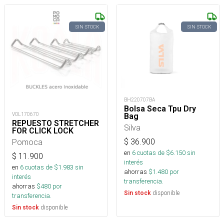
SIN STOCK
SIN STOCK
BH220707BA
Bolsa Seca Tpu Dry
VOL170670
Bag
REPUESTO STRETCHER
Silva
FOR CLICK LOCK
$
36.900
Pomoca
en
6
cuotas de $
6.150
sin
$
11.900
interés
en
6
cuotas de $
1.983
sin
ahorras
$
1.480
por
interés
transferencia.
ahorras
$
480
por
disponible
Sin stock
transferencia.
disponible
Sin stock