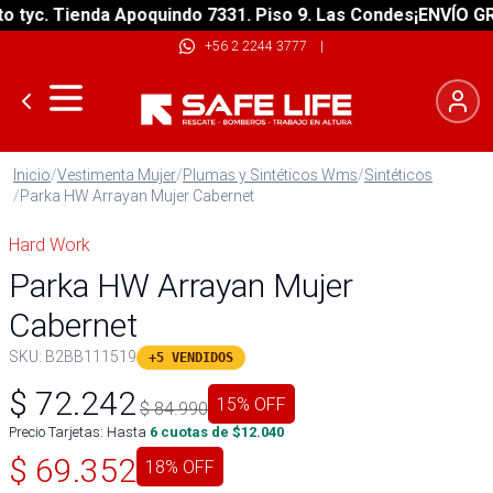
yc. Tienda Apoquindo 7331. Piso 9. Las Condes
¡ENVÍO GRATI
+56 2 2244 3777
|
Inicio
/
Vestimenta Mujer
/
Plumas y Sintéticos Wms
/
Sintéticos
/
Parka HW Arrayan Mujer Cabernet
Hard Work
Parka HW Arrayan Mujer
Cabernet
SKU:
B2BB111519
+5 VENDIDOS
$
72.242
15
% OFF
$
84.990
Precio Tarjetas: Hasta
6
cuotas de $
12.040
$
69.352
18
% OFF