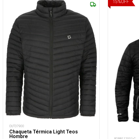
15
%
OFF
OUT37900
Chaqueta Térmica Light Teos
Hombre
B2BB112001-C