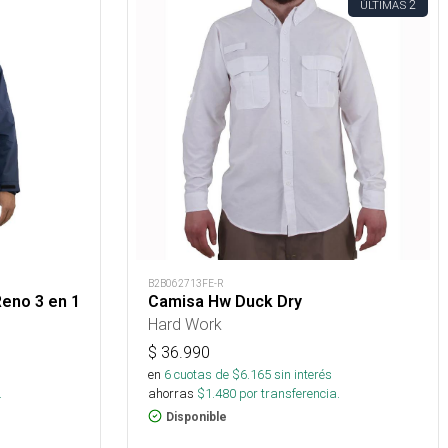
2
ÚLTIMAS
B2B062713FE-R
eno 3 en 1
Camisa Hw Duck Dry
Hard Work
$
36.990
s
en
6
cuotas de $
6.165
sin interés
.
ahorras
$
1.480
por transferencia.
Disponible