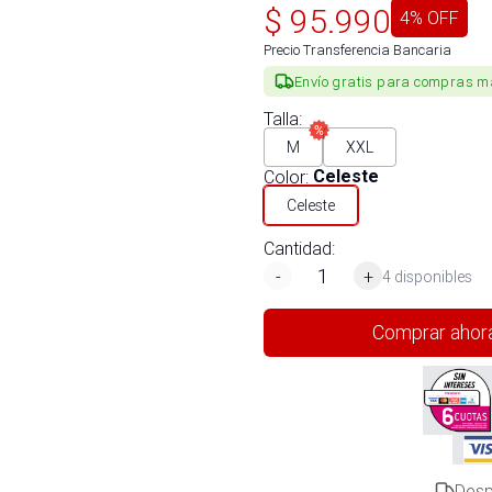
$
95.990
4
% OFF
Precio Transferencia Bancaria
Envío gratis para compras m
Talla
:
M
XXL
Color
:
Celeste
Celeste
Cantidad:
-
+
4 disponibles
Comprar ahor
Desp