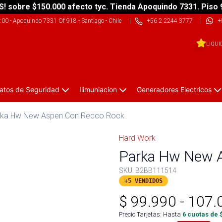
S! sobre $150.000 afecto tyc. Tienda Apoquindo 7331. Piso 
9:00
-
Apoquindo 7331 Of 918 - Santiago - Chile
|
+56 2 2244 3777
|
+
LIQUI
atos de Seguridad
Ilimuniacion
Generadores Electricos
rka Hw New Aspen Con Recco Rock
Hard Work
Parka Hw New 
SKU:
B2BB111514
+5 VENDIDOS
$
99.990
-
107.
Precio Tarjetas: Hasta
6
cuotas de 