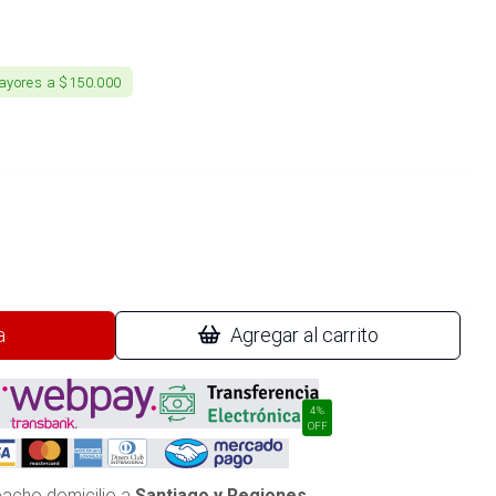
ayores a $150.000
a
Agregar al carrito
4%
OFF
acho domicilio a
Santiago y Regiones