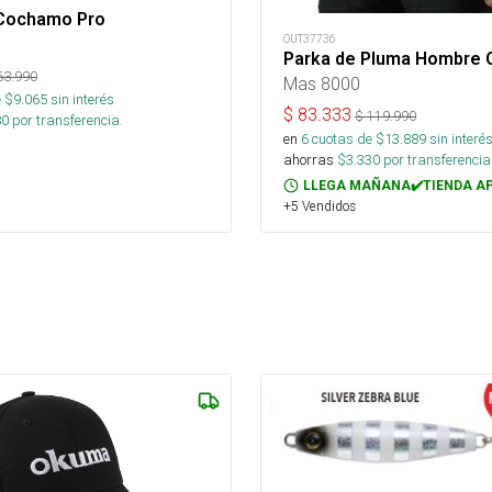
Cochamo Pro
OUT37736
Parka de Pluma Hombre 
63.990
Mas 8000
 $
9.065
sin interés
$
83.333
$
119.990
80
por transferencia.
en
6
cuotas de $
13.889
sin interé
ahorras
$
3.330
por transferencia
LLEGA MAÑANA✔️TIENDA A
+5 Vendidos