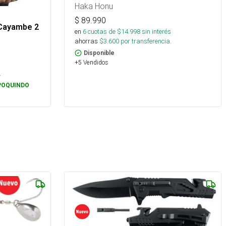
Haka Honu
$
89.990
Cayambe 2
en
6
cuotas de $
14.998
sin interés
ahorras
$
3.600
por transferencia.
Disponible
+5 Vendidos
s
.
POQUINDO