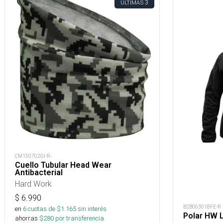
3
ÚLTIMAS
CM150702GI-R-
Cuello Tubular Head Wear
Antibacterial
Hard Work
$
6.990
B2B063018FE-R
en
6
cuotas de $
1.165
sin interés
Polar HW 
ahorras
$
280
por transferencia.