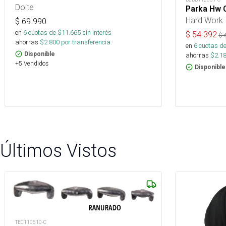
Doite
Parka Hw 
Hard Work
$
69.990
en
6
cuotas de $
11.665
sin interés
$
54.392
$
ahorras
$
2.800
por transferencia.
en
6
cuotas de
Disponible
ahorras
$
2.1
+5 Vendidos
Disponible
Últimos Vistos
TEC110610-C