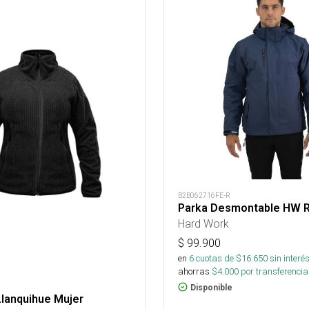
B2B062716FE-R
Parka Desmontable HW R
Hard Work
$
99.900
en
6
cuotas de $
16.650
sin interé
ahorras
$
4.000
por transferencia
Disponible
Llanquihue Mujer