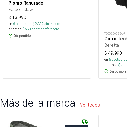
Plomo Ranurado
Falcon Claw
$
13.990
en
6
cuotas de $
2.332
sin interés
ahorras
$
560
por transferencia.
TEC020605BA-R
Disponible
Gorro Tec
Beretta
$
49.990
en
6
cuotas de
ahorras
$
2.0
Disponible
Más de la marca
Ver todos