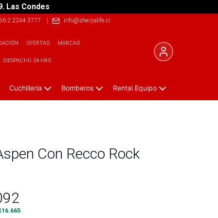
9. Las Condes
56 2 2244 3777
|
info@sherpalife.cl
DACIÓN
OFERTAS
MARCAS
DESPACHO 24 HRS
Cuchilleria
Bomberos
Rental Equipo
Aspen Con Recco Rock
092
$
16.665