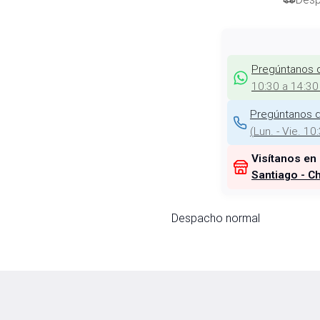
Pregúntanos 
10:30 a 14:30
Pregúntanos d
(
Lun. - Vie. 10
Visítanos en
Santiago - Ch
Despacho normal