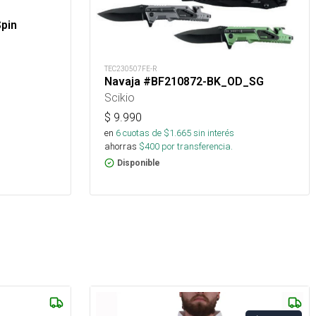
pin
TEC230507FE-R
Navaja #BF210872-BK_OD_SG
Scikio
$
9.990
en
6
cuotas de $
1.665
sin interés
ahorras
$
400
por transferencia.
Disponible