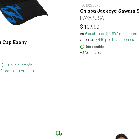
TEC102908FE
Chispa Jackeye Sawara S
HAYABUSA
$
10.990
en
6
cuotas de $
1.832
sin interés
ahorras
$
440
por transferencia.
h Cap Ebony
Disponible
+5 Vendidos
 $
8.332
sin interés
00
por transferencia.