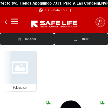
ecto tyc. Tienda Apoquindo 7331. Piso 9. Las Condes
¡ENVÍO
+56 2 2244 3777
|
Pelotas
Ordenar
Filtrar
Pelotas
(
2
)