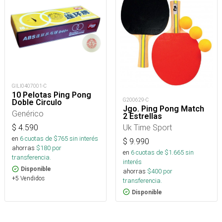
GILI0407001-C
10 Pelotas Ping Pong
G200629-C
Doble Circulo
Jgo. Ping Pong Match
Genérico
2 Estrellas
Uk Time Sport
$
4.590
en
6
cuotas de $
765
sin interés
$
9.990
ahorras
$
180
por
en
6
cuotas de $
1.665
sin
transferencia.
interés
Disponible
ahorras
$
400
por
+5 Vendidos
transferencia.
Disponible