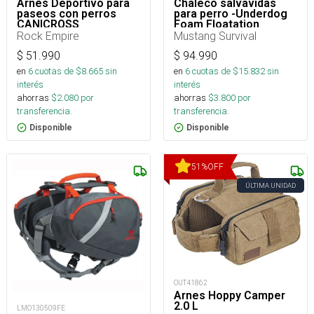
Arnés Deportivo para
Chaleco salvavidas
paseos con perros
para perro -Underdog
CANICROSS
Foam Floatation
Rock Empire
Mustang Survival
$
51.990
$
94.990
en
6
cuotas de $
8.665
sin
en
6
cuotas de $
15.832
sin
interés
interés
ahorras
$
2.080
por
ahorras
$
3.800
por
transferencia.
transferencia.
Disponible
Disponible
51
%
OFF
ÚLTIMA UNIDAD
OUT41862
Arnes Hoppy Camper
2.0 L
LMO130509FE