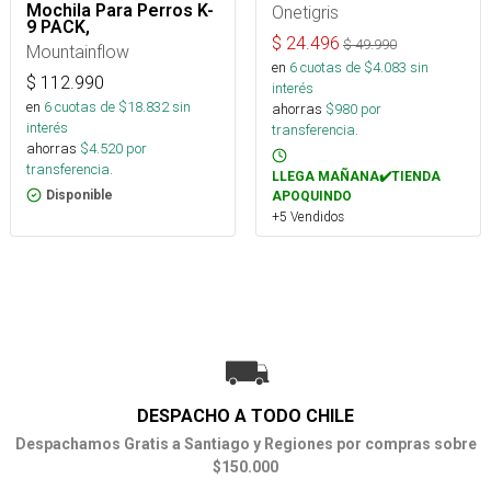
Mochila Para Perros K-
Onetigris
9 PACK,
$
24.496
$
49.990
Mountainflow
en
6
cuotas de $
4.083
sin
$
112.990
interés
en
6
cuotas de $
18.832
sin
ahorras
$
980
por
interés
transferencia.
ahorras
$
4.520
por
transferencia.
LLEGA MAÑANA✔️TIENDA
Disponible
APOQUINDO
+5 Vendidos
DESPACHO A TODO CHILE
Despachamos Gratis a Santiago y Regiones por compras sobre
$150.000