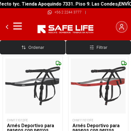
cto tyc. Tienda Apoquindo 7331. Piso 9. Las Condes
¡ENVÍO 
+56 2 2244 3777
|
Perro
Ordenar
Filtrar
CHM111012FE
CHM111013FE
Arnés Deportivo para
Arnés Deportivo para
paseos con perros
paseos con perros