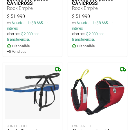
CANICROSS
CANICROSS
Rock Empire
Rock Empire
$
51.990
$
51.990
en
6
cuotas de $
8.665
sin
en
6
cuotas de $
8.665
sin
interés
interés
ahorras
$
2.080
por
ahorras
$
2.080
por
transferencia.
transferencia.
Disponible
Disponible
+5 Vendidos
CHM111011FE
LMO130518FE