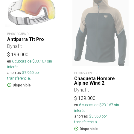
BH061103BA-R
Antiparra Tlt Pro
Dynafit
$
199.000
en
6
cuotas de $
33.167
sin
interés
ahorras
$
7.960
por
BEH022412FE-R
transferencia.
Chaqueta Hombre
Alpine Wind 2
Disponible
Dynafit
$
139.000
en
6
cuotas de $
23.167
sin
interés
ahorras
$
5.560
por
transferencia.
Disponible