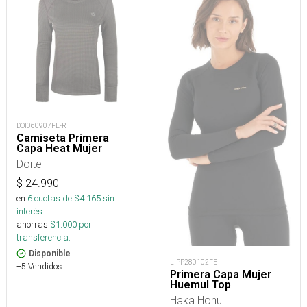
DOI060907FE-R
Camiseta Primera
Capa Heat Mujer
Doite
$
24.990
en
6
cuotas de $
4.165
sin
interés
ahorras
$
1.000
por
transferencia.
Disponible
LIPP280102FE
+5 Vendidos
Primera Capa Mujer
Huemul Top
Haka Honu