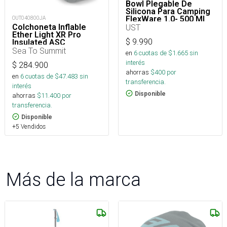
Bowl Plegable De
Silicona Para Camping
FlexWare 1.0- 500 Ml
OUT040800JA
UST
Colchoneta Inflable
Ether Light XR Pro
$
9.990
Insulated ASC
Rect.Reg.Wide
Sea To Summit
en
6
cuotas de $
1.665
sin
interés
$
284.900
ahorras
$
400
por
en
6
cuotas de $
47.483
sin
transferencia.
interés
Disponible
ahorras
$
11.400
por
transferencia.
Disponible
+5 Vendidos
Más de la marca