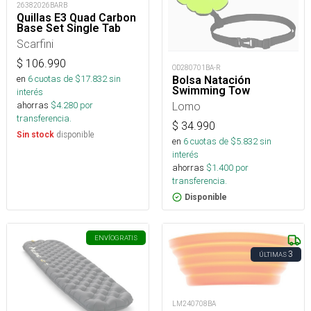
26382026BARB
Quillas E3 Quad Carbon
Base Set Single Tab
Scarfini
$
106.990
OD280701BA-R
en
6
cuotas de $
17.832
sin
Bolsa Natación
Swimming Tow
interés
Lomo
ahorras
$
4.280
por
transferencia.
$
34.990
disponible
Sin stock
en
6
cuotas de $
5.832
sin
interés
ahorras
$
1.400
por
transferencia.
Disponible
ENVÍO
GRATIS
3
ÚLTIMAS
LM240708BA