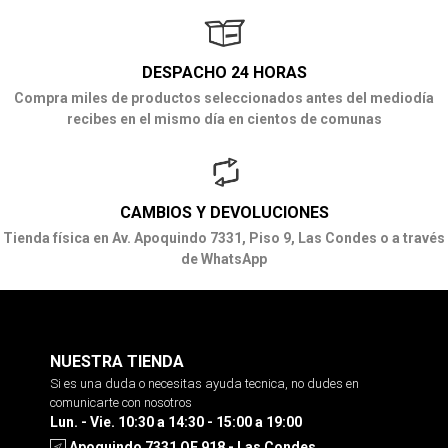
DESPACHO 24 HORAS
Compra miles de productos seleccionados antes del mediodía
recibes en el mismo día en cientos de comunas
CAMBIOS Y DEVOLUCIONES
Tienda física en Av. Apoquindo 7331, Piso 9, Las Condes o a través
de WhatsApp
NUESTRA TIENDA
Si es una duda o necesitas ayuda tecnica, no dudes en
comunicarte con nosotros
Lun. - Vie. 10:30 a 14:30 - 15:00 a 19:00
Apoquindo 7331 OF 918 - Las Condes