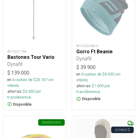
BH160204BA-R
Gorro Ft Beanie
BH100211BA
Bastones Tour Vario
Dynafit
Dynafit
$
39.900
$
139.000
en
6
cuotas de $
6.650
sin
en
6
cuotas de $
23.167
sin
interés
interés
ahorras
$
1.600
por
ahorras
$
5.560
por
transferencia.
transferencia.
Disponible
Disponible
ENVÍO
GRATIS
2
ÚLTIMAS