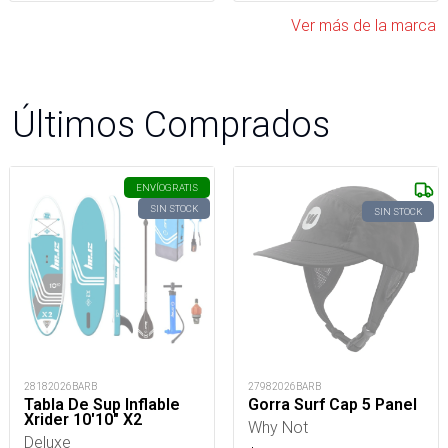
Ver más de la marca
Últimos Comprados
ENVÍO
GRATIS
SIN STOCK
SIN STOCK
28182026BARB
27982026BARB
Tabla De Sup Inflable
Gorra Surf Cap 5 Panel
Xrider 10'10" X2
Why Not
Deluxe