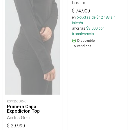
Lasting
$
74.900
en
6
cuotas de $
12.483
sin
interés
ahorras
$
3.000
por
transferencia.
Disponible
+5 Vendidos
KOM250305-C
Primera Capa
Expedicion Top
Andes Gear
$
29.990