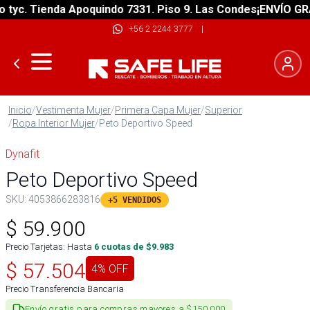
c. Tienda Apoquindo 7331. Piso 9. Las Condes
¡ENVÍO GRATIS
+56 2 2244 3777
|
Inicio
/
Vestimenta Mujer
/
Primera Capa Mujer
/
Superior
/
Ropa Interior Mujer
/
Peto Deportivo Speed
Dynafit
Peto Deportivo Speed
SKU:
4053866283816
+5 VENDIDOS
$
59.900
Precio Tarjetas: Hasta
6
cuotas de $
9.983
$
57.504
4
% OFF
Precio Transferencia Bancaria
Envío gratis para compras mayores a $150.000