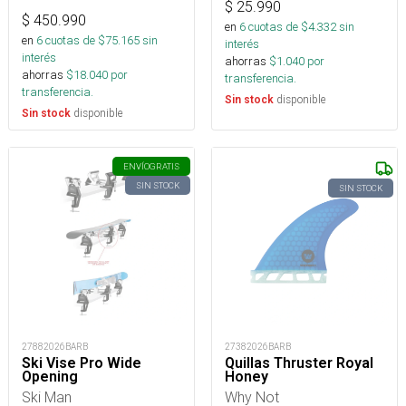
$
25.990
$
450.990
en
6
cuotas de $
4.332
sin
en
6
cuotas de $
75.165
sin
interés
interés
ahorras
$
1.040
por
ahorras
$
18.040
por
transferencia.
transferencia.
disponible
Sin stock
disponible
Sin stock
ENVÍO
GRATIS
SIN STOCK
SIN STOCK
27882026BARB
27382026BARB
Ski Vise Pro Wide
Quillas Thruster Royal
Opening
Honey
Ski Man
Why Not