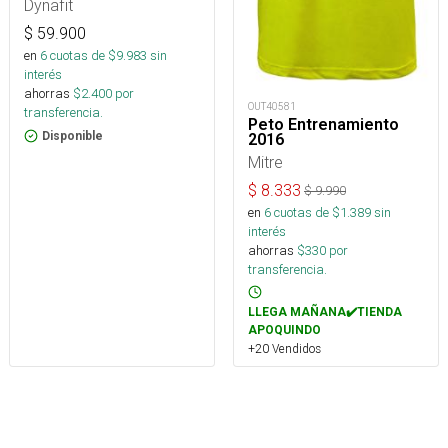
Dynafit
$
59.900
en
6
cuotas de $
9.983
sin
interés
ahorras
$
2.400
por
OUT40581
transferencia.
Peto Entrenamiento
Disponible
2016
Mitre
$
8.333
$
9.990
en
6
cuotas de $
1.389
sin
interés
ahorras
$
330
por
transferencia.
LLEGA MAÑANA✔️TIENDA
APOQUINDO
+20 Vendidos