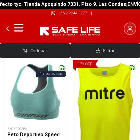
ecto tyc. Tienda Apoquindo 7331. Piso 9. Las Condes
¡ENVÍO
+56 2 2244 3777
|
Petos Entrenamiento
Ordenar
Filtrar
17
%
OFF
ÚLTIMA UNIDAD
BH180202BA
Peto Deportivo Speed