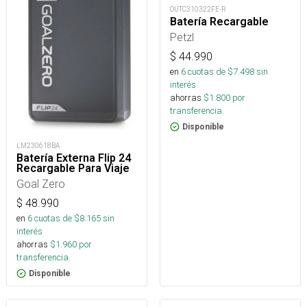
OUTC310322FE-R
Batería Recargable
Petzl
$
44.990
en
6
cuotas de $
7.498
sin
interés
ahorras
$
1.800
por
transferencia.
Disponible
LM230618BA
Batería Externa Flip 24
Recargable Para Viaje
Goal Zero
$
48.990
en
6
cuotas de $
8.165
sin
interés
ahorras
$
1.960
por
transferencia.
Disponible