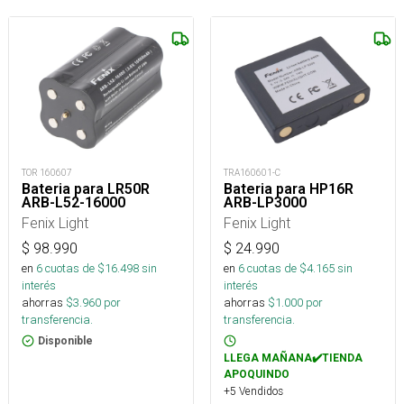
TOR 160607
TRA160601-C
Bateria para LR50R
Bateri­a para HP16R
ARB-L52-16000
ARB-LP3000
Fenix Light
Fenix Light
$
98.990
$
24.990
en
6
cuotas de $
16.498
sin
en
6
cuotas de $
4.165
sin
interés
interés
ahorras
$
3.960
por
ahorras
$
1.000
por
transferencia.
transferencia.
Disponible
LLEGA MAÑANA✔️TIENDA
APOQUINDO
+5 Vendidos