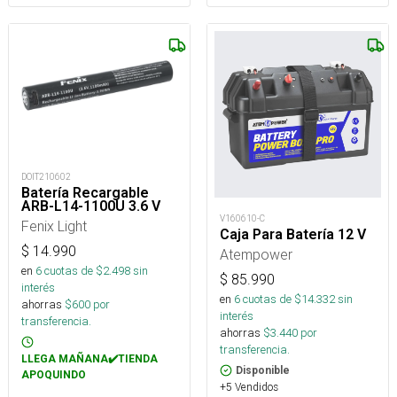
DOIT210602
Batería Recargable
ARB-L14-1100U 3.6 V
V160610-C
Fenix Light
Caja Para Batería 12 V
$
14.990
Atempower
en
6
cuotas de $
2.498
sin
$
85.990
interés
en
6
cuotas de $
14.332
sin
ahorras
$
600
por
interés
transferencia.
ahorras
$
3.440
por
transferencia.
LLEGA MAÑANA✔️TIENDA
Disponible
APOQUINDO
+5 Vendidos