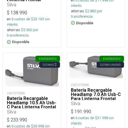
en
6
cuotas de $
11.998
sin
Silva
interés
ahorras
$
2.880
por
$
138.990
transferencia.
en
6
cuotas de $
23.165
sin
Disponible
interés
ahorras
$
5.560
por
transferencia.
Disponible
ENVÍO
GRATIS
ENVÍO
GRATIS
2
ÚLTIMAS
ÚLTIMA UNIDAD
LM210706BA
Batería Recargable
LM210708BA
Headlamp 7.0 Ah Usb-C
Batería Recargable
Para Linterna Frontal
Headlamp 10.5 Ah Usb-
Silva
C Para Linterna Frontal
$
191.990
Silva
en
6
cuotas de $
31.998
sin
$
233.990
interés
en
6
cuotas de $
38.998
sin