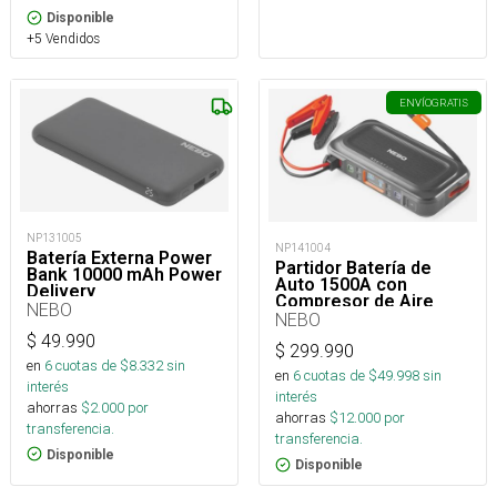
Disponible
+5 Vendidos
ENVÍO
GRATIS
NP131005
NP141004
Batería Externa Power
Partidor Batería de
Bank 10000 mAh Power
Auto 1500A con
Delivery
Compresor de Aire
NEBO
NEBO
$
49.990
$
299.990
en
6
cuotas de $
8.332
sin
en
6
cuotas de $
49.998
sin
interés
interés
ahorras
$
2.000
por
ahorras
$
12.000
por
transferencia.
transferencia.
Disponible
Disponible