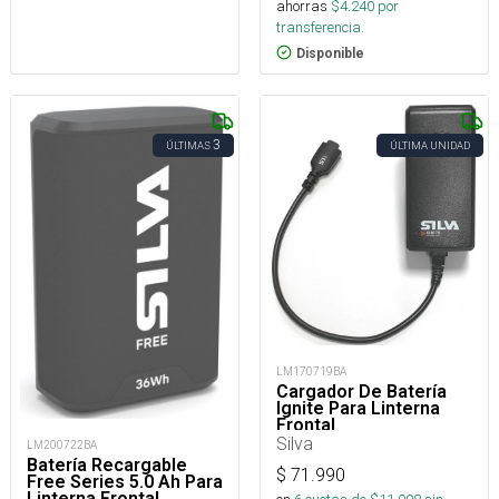
ahorras
$
4.240
por
transferencia.
Disponible
3
ÚLTIMAS
ÚLTIMA UNIDAD
LM170719BA
Cargador De Batería
Ignite Para Linterna
Frontal
Silva
LM200722BA
Batería Recargable
$
71.990
Free Series 5.0 Ah Para
Linterna Frontal