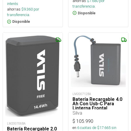
ahorras
$
7.680
por
interés
transferencia.
ahorras
$
9.360
por
Disponible
transferencia.
Disponible
LM200712BA
Batería Recargable 4.0
Ah Con Usb-C Para
Linterna Frontal
Silva
$
105.990
LM200706BA
en
6
cuotas de $
17.665
sin
Batería Recargable 2.0