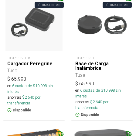
ÚLTIMA UNIDAD
ÚLTIMA UNIDAD
TUS171112FE-R
TUS171113FE
Cargador Peregrine
Base de Carga
Inalámbrica
Tusa
Tusa
$
65.990
$
65.990
en
6
cuotas de $
10.998
sin
en
6
cuotas de $
10.998
sin
interés
interés
ahorras
$
2.640
por
ahorras
$
2.640
por
transferencia.
transferencia.
Disponible
Disponible