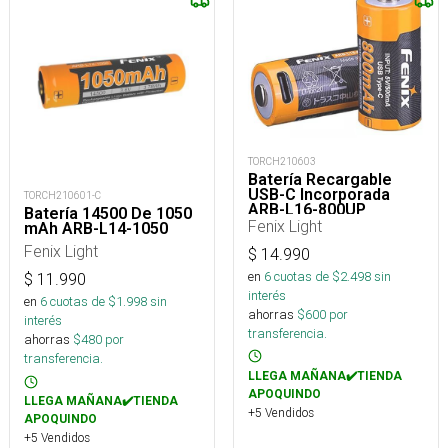
TORCH210603
Batería Recargable
USB-C Incorporada
TORCH210601-C
ARB-L16-800UP
Batería 14500 De 1050
Fenix Light
mAh ARB-L14-1050
Fenix Light
$
14.990
en
6
cuotas de $
2.498
sin
$
11.990
interés
en
6
cuotas de $
1.998
sin
ahorras
$
600
por
interés
transferencia.
ahorras
$
480
por
transferencia.
LLEGA MAÑANA✔️TIENDA
APOQUINDO
LLEGA MAÑANA✔️TIENDA
+5 Vendidos
APOQUINDO
+5 Vendidos