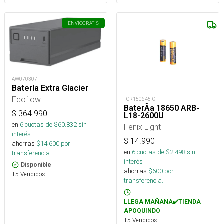
ENVÍO
GRATIS
AW070307
Batería Extra Glacier
Ecoflow
TOR150645-C
BaterÃ­a 18650 ARB-
$
364.990
L18-2600U
en
6
cuotas de $
60.832
sin
Fenix Light
interés
$
14.990
ahorras
$
14.600
por
en
6
cuotas de $
2.498
sin
transferencia.
interés
Disponible
ahorras
$
600
por
+5 Vendidos
transferencia.
LLEGA MAÑANA✔️TIENDA
APOQUINDO
+5 Vendidos