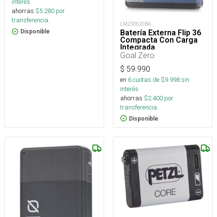
interés
ahorras
$
5.280
por
transferencia.
LM230620BA
Batería Externa Flip 36
Disponible
Compacta Con Carga
Integrada
Goal Zero
$
59.990
en
6
cuotas de $
9.998
sin
interés
ahorras
$
2.400
por
transferencia.
Disponible