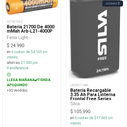
3
ÚLTIMAS
OUT43765-C
Bateria 21700 De 4000
mMah Arb-L21-4000P
Fenix Light
$
24.990
en
6
cuotas de $
4.165
sin
interés
ahorras
$
1.000
por
transferencia.
LLEGA MAÑANA✔️TIENDA
APOQUINDO
LM200714BA
Batería Recargable
+30 Vendidos
3.35 Ah Para Linterna
Frontal Free Series
Silva
$
105.990
en
6
cuotas de $
17.665
sin
interés