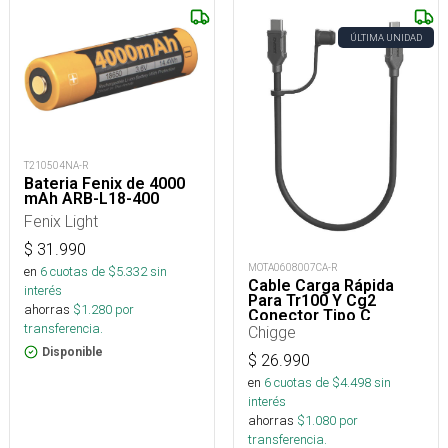
ÚLTIMA UNIDAD
T210504NA-R
Bateria Fenix de 4000
mAh ARB-L18-400
Fenix Light
$
31.990
MOTA0608007CA-R
en
6
cuotas de $
5.332
sin
Cable Carga Rápida
interés
Para Tr100 Y Cg2
ahorras
$
1.280
por
Conector Tipo C
transferencia.
Chigge
Disponible
$
26.990
en
6
cuotas de $
4.498
sin
interés
ahorras
$
1.080
por
transferencia.