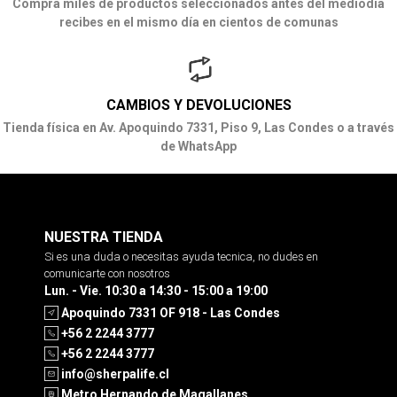
Compra miles de productos seleccionados antes del mediodía
recibes en el mismo día en cientos de comunas
CAMBIOS Y DEVOLUCIONES
Tienda física en Av. Apoquindo 7331, Piso 9, Las Condes o a través
de WhatsApp
NUESTRA TIENDA
Si es una duda o necesitas ayuda tecnica, no dudes en
comunicarte con nosotros
Lun. - Vie. 10:30 a 14:30 - 15:00 a 19:00
Apoquindo 7331 OF 918 - Las Condes
+56 2 2244 3777
+56 2 2244 3777
info@sherpalife.cl
Metro Hernando de Magallanes