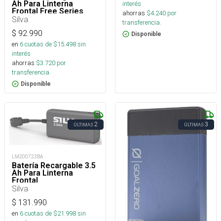
Ah Para Linterna
interés
Frontal Free Series
ahorras
$
4.240
por
Silva
transferencia.
$
92.990
Disponible
en
6
cuotas de $
15.498
sin
interés
ahorras
$
3.720
por
transferencia.
Disponible
2
3
ÚLTIMAS
ÚLTIMAS
LM200723BA
Batería Recargable 3.5
Ah Para Linterna
Frontal
Silva
$
131.990
en
6
cuotas de $
21.998
sin