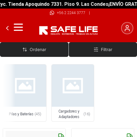
Tienda Apoquindo 7331. Piso 9. Las Condes
¡ENVÍO GRATIS! s
+56 2 2244 3777
|
Pilas, Baterías y Cargadores
Ordenar
Filtrar
Cargadores y
Pilas y Baterías
(
45
)
(
16
)
Adaptadores