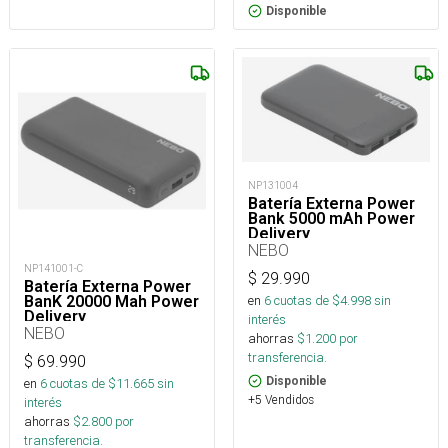
Disponible
NP131004
Batería Externa Power
Bank 5000 mAh Power
Delivery
NEBO
NP141001-C
$
29.990
Batería Externa Power
BanK 20000 Mah Power
en
6
cuotas de $
4.998
sin
Delivery
interés
NEBO
ahorras
$
1.200
por
transferencia.
$
69.990
Disponible
en
6
cuotas de $
11.665
sin
+5 Vendidos
interés
ahorras
$
2.800
por
transferencia.