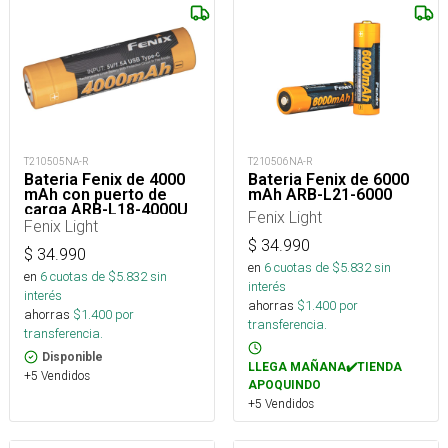
T210505NA-R
T210506NA-R
Bateria Fenix de 4000
Bateria Fenix de 6000
mAh con puerto de
mAh ARB-L21-6000
carga ARB-L18-4000U
Fenix Light
Fenix Light
$
34.990
$
34.990
en
6
cuotas de $
5.832
sin
en
6
cuotas de $
5.832
sin
interés
interés
ahorras
$
1.400
por
ahorras
$
1.400
por
transferencia.
transferencia.
Disponible
LLEGA MAÑANA✔️TIENDA
+5 Vendidos
APOQUINDO
+5 Vendidos