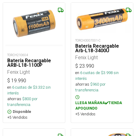
TORCH3007001-C
Batería Recargable
Arb-L18-3400U
TORCH210604
Fenix Light
Batería Recargable
ARB-L18-1100P
$
23.990
Fenix Light
en
6
cuotas de $
3.998
sin
interés
$
19.990
ahorras
$
960
por
en
6
cuotas de $
3.332
sin
transferencia.
interés
ahorras
$
800
por
LLEGA MAÑANA✔️TIENDA
transferencia.
APOQUINDO
Disponible
+5 Vendidos
+5 Vendidos