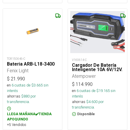
TOR150646-C
V160614-C
Bateria ARB-L18-3400
Cargador De Batería
Inteligente 10A 6V/12V.
Fenix Light
Atempower
$
21.990
$
114.990
en
6
cuotas de $
3.665
sin
interés
en
6
cuotas de $
19.165
sin
ahorras
$
880
por
interés
transferencia.
ahorras
$
4.600
por
transferencia.
LLEGA MAÑANA✔️TIENDA
Disponible
APOQUINDO
+5 Vendidos