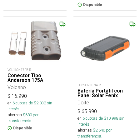
Disponible
VOL160417FE-R
Conector Tipo
Anderson 175A
DOI230710NA-R
Volcano
Batería Portátil con
Panel Solar Fenix
$
16.990
Doite
en
6
cuotas de $
2.832
sin
interés
$
65.990
ahorras
$
680
por
en
6
cuotas de $
10.998
sin
transferencia.
interés
Disponible
ahorras
$
2.640
por
transferencia.