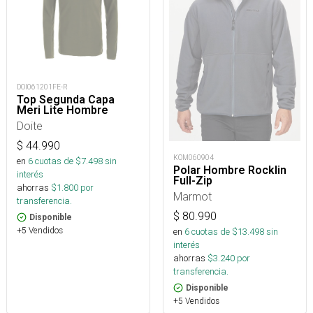
DOI061201FE-R
Top Segunda Capa
Meri Lite Hombre
Doite
$
44.990
KOM060904
en
6
cuotas de $
7.498
sin
Polar Hombre Rocklin
interés
Full-Zip
ahorras
$
1.800
por
Marmot
transferencia.
$
80.990
Disponible
+5 Vendidos
en
6
cuotas de $
13.498
sin
interés
ahorras
$
3.240
por
transferencia.
Disponible
+5 Vendidos