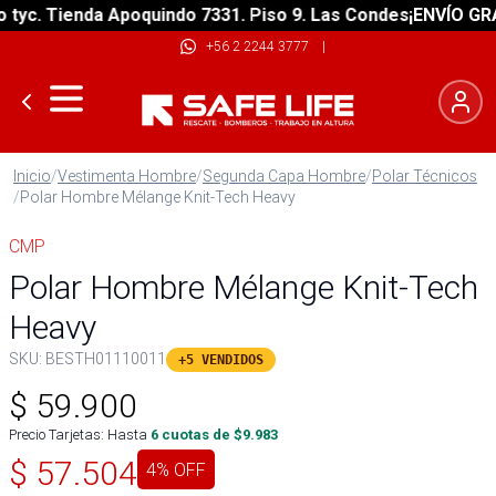
c. Tienda Apoquindo 7331. Piso 9. Las Condes
¡ENVÍO GRATIS
+56 2 2244 3777
|
Inicio
/
Vestimenta Hombre
/
Segunda Capa Hombre
/
Polar Técnicos
/
Polar Hombre Mélange Knit-Tech Heavy
CMP
Polar Hombre Mélange Knit-Tech
Heavy
SKU:
BESTH01110011
+5 VENDIDOS
$
59.900
Precio Tarjetas: Hasta
6
cuotas de $
9.983
$
57.504
4
% OFF