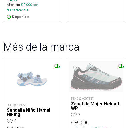
ahorras
$
2.000
por
transferencia.
Disponible
Más de la marca
BEH022409FE-R
Zapatilla Mujer Helnait
BH300113BA-R
WP
Sandalia Niño Hamal
Hiking
CMP
CMP
$
89.000