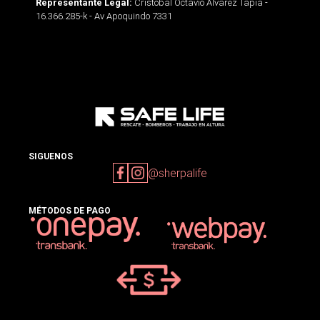
Cristobal Octavio Alvarez Tapia -
Representante Legal:
16.366.285-k - Av Apoquindo 7331
SIGUENOS
@sherpalife
MÉTODOS DE PAGO