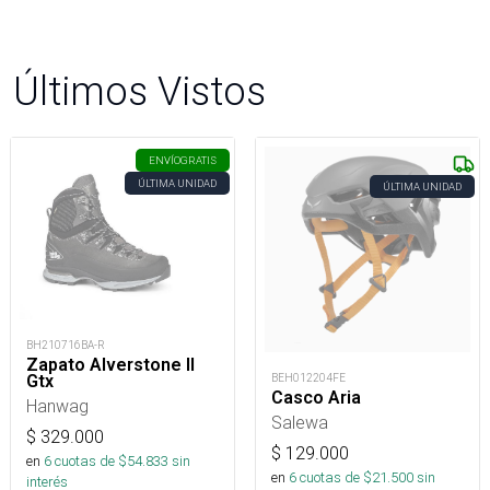
Últimos Vistos
ENVÍO
GRATIS
ÚLTIMA UNIDAD
ÚLTIMA UNIDAD
BH210716BA-R
Zapato Alverstone II
Gtx
BEH012204FE
Casco Aria
Hanwag
Salewa
$
329.000
$
129.000
en
6
cuotas de $
54.833
sin
en
6
cuotas de $
21.500
sin
interés