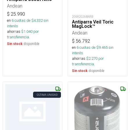
Andean
$
25.990
20982026BARB
en
6
cuotas de $
4.332
sin
Antiparra Veil Toric
MagLock™
interés
ahorras
$
1.040
por
Andean
transferencia.
$
56.792
disponible
Sin stock
en
6
cuotas de $
9.465
sin
interés
ahorras
$
2.270
por
transferencia.
disponible
Sin stock
ÚLTIMA UNIDAD