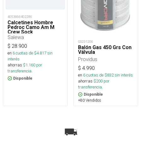
4053866402286
Calcetines Hombre
Pedroc Camo Am M
Crew Sock
Salewa
GS231206
$
28.900
Balón Gas 450 Grs Con
Válvula
en
6
cuotas de $
4.817
sin
Providus
interés
ahorras
$
1.160
por
$
4.990
transferencia.
en
6
cuotas de $
832
sin interés
Disponible
ahorras
$
200
por
transferencia.
Disponible
+80 Vendidos