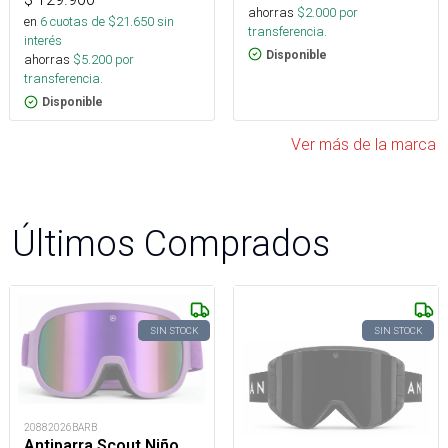
ahorras
$
2.000
por
en
6
cuotas de $
21.650
sin
transferencia.
interés
Disponible
ahorras
$
5.200
por
transferencia.
Disponible
Ver más de la marca
Últimos Comprados
SIN STOCK
SIN STOCK
20882026BARB
Antiparra Scout Niño