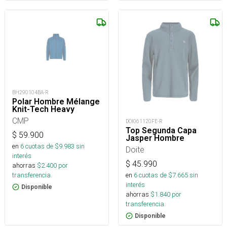
BH290104BA-R
Polar Hombre Mélange
Knit-Tech Heavy
CMP
DOI061120FE-R
Top Segunda Capa
$
59.900
Jasper Hombre
en
6
cuotas de $
9.983
sin
Doite
interés
$
45.990
ahorras
$
2.400
por
transferencia.
en
6
cuotas de $
7.665
sin
interés
Disponible
ahorras
$
1.840
por
transferencia.
Disponible