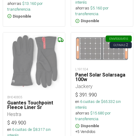
interés
ahorras
$
13.160
por
ahorras
$
5.160
por
transferencia.
transferencia.
Disponible
Disponible
ENVÍO
GRATIS
2
ÚLTIMAS
L191104
Panel Solar Solarsaga
100w
Jackery
$
391.990
BH040805
en
6
cuotas de $
65.332
sin
Guantes Touchpoint
Fleece Liner Sr
interés
ahorras
$
15.680
por
Hestra
transferencia.
$
49.900
Disponible
en
6
cuotas de $
8.317
sin
+5 Vendidos
interés