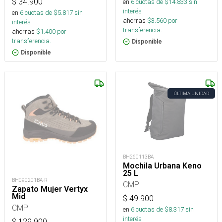
$
34.900
en
6
cuotas de $
14.833
sin
interés
en
6
cuotas de $
5.817
sin
ahorras
$
3.560
por
interés
transferencia.
ahorras
$
1.400
por
transferencia.
Disponible
Disponible
ÚLTIMA UNIDAD
BH260113BA
Mochila Urbana Keno
25 L
BH090201BA-R
CMP
Zapato Mujer Vertyx
Mid
$
49.900
CMP
en
6
cuotas de $
8.317
sin
interés
$
129.900