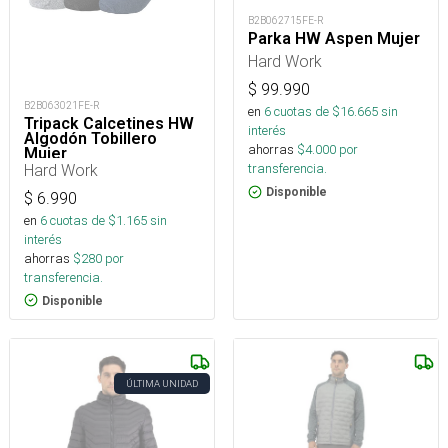
B2B062715FE-R
Parka HW Aspen Mujer
Hard Work
$
99.990
B2B063021FE-R
en
6
cuotas de $
16.665
sin
Tripack Calcetines HW
interés
Algodón Tobillero
ahorras
$
4.000
por
Mujer
Hard Work
transferencia.
Disponible
$
6.990
en
6
cuotas de $
1.165
sin
interés
ahorras
$
280
por
transferencia.
Disponible
ÚLTIMA UNIDAD