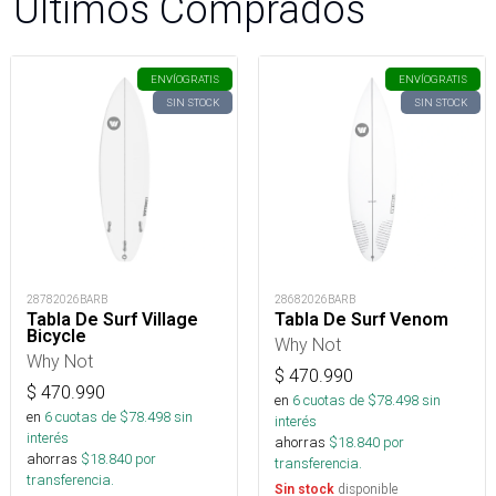
Últimos Comprados
ENVÍO
GRATIS
ENVÍO
GRATIS
SIN STOCK
SIN STOCK
28782026BARB
28682026BARB
Tabla De Surf Village
Tabla De Surf Venom
Bicycle
Why Not
Why Not
$
470.990
$
470.990
en
6
cuotas de $
78.498
sin
en
6
cuotas de $
78.498
sin
interés
interés
ahorras
$
18.840
por
ahorras
$
18.840
por
transferencia.
transferencia.
disponible
Sin stock