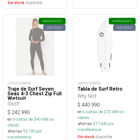
disponible
Sin stock
ENVÍO
GRATIS
ENVÍO
GRATIS
SIN STOCK
SIN STOCK
27682026BARB
28582026BARB
Traje de Surf Seven
Tabla de Surf Retro
Seas 4-3 Chest Zip Full
Why Not
Wetsuit
Sisstr
$
440.990
en
6
cuotas de $
73.498
sin
$
242.990
interés
en
6
cuotas de $
40.498
sin
ahorras
$
17.640
por
interés
transferencia.
ahorras
$
9.720
por
transferencia.
disponible
Sin stock