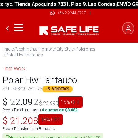
yc. Tienda Apoquindo 7331. Piso 9. Las Condes
¡ENVÍO GRATI
+56 2 2244 3777
|
Inicio
/
Vestimenta Hombre
/
City Style
/
Polerones
/
Polar Hw Tantauco
Hard Work
Polar Hw Tantauco
SKU:
453491289175
+5 VENDIDOS
$
22.092
15
% OFF
$
25.990
Precio Tarjetas: Hasta
6
cuotas de $
3.682
$
21.208
18
% OFF
Precio Transferencia Bancaria
Envío gratis para compras mayores a $150.000