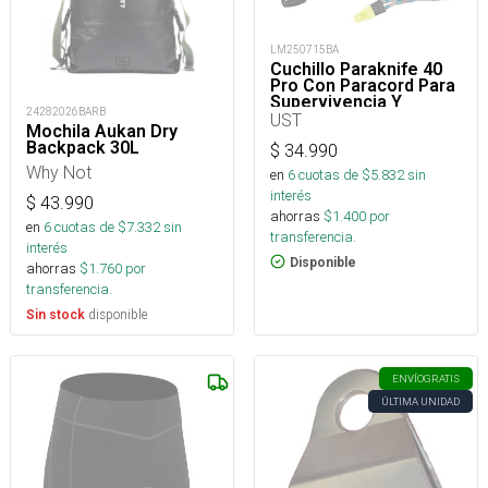
LM250715BA
Cuchillo Paraknife 40
Pro Con Paracord Para
Supervivencia Y
24282026BARB
Outdoor
UST
Mochila Aukan Dry
Backpack 30L
$
34.990
Why Not
en
6
cuotas de $
5.832
sin
interés
$
43.990
ahorras
$
1.400
por
en
6
cuotas de $
7.332
sin
transferencia.
interés
Disponible
ahorras
$
1.760
por
transferencia.
disponible
Sin stock
ENVÍO
GRATIS
ÚLTIMA UNIDAD