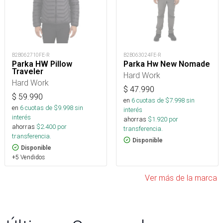
B2B062710FE-R
B2B063024FE-R
Parka HW Pillow
Parka Hw New Nomade
Traveler
Hard Work
Hard Work
$
47.990
$
59.990
en
6
cuotas de $
7.998
sin
en
6
cuotas de $
9.998
sin
interés
interés
ahorras
$
1.920
por
ahorras
$
2.400
por
transferencia.
transferencia.
Disponible
Disponible
+5 Vendidos
Ver más de la marca