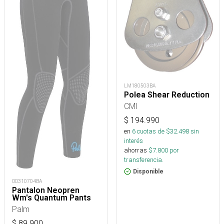
LM180503BA
Polea Shear Reduction
CMI
$
194.990
en
6
cuotas de $
32.498
sin
interés
ahorras
$
7.800
por
transferencia.
Disponible
OD310704BA
Pantalon Neopren
Wm's Quantum Pants
Palm
$
89.900