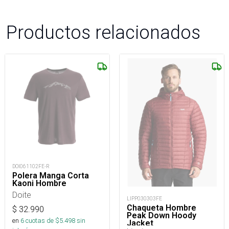
Productos relacionados
DOI061102FE-R
Polera Manga Corta
Kaoni Hombre
Doite
LIPP030303FE
Chaqueta Hombre
$
32.990
Peak Down Hoody
en
6
cuotas de $
5.498
sin
Jacket