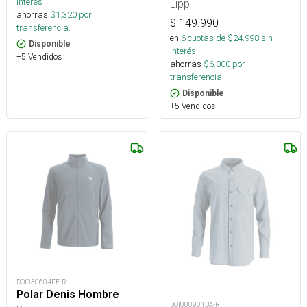
interés
Lippi
ahorras
$
1.320
por
$
149.990
transferencia.
en
6
cuotas de $
24.998
sin
Disponible
interés
+5 Vendidos
ahorras
$
6.000
por
transferencia.
Disponible
+5 Vendidos
DOI030604FE-R
Polar Denis Hombre
DOI080901BA-R