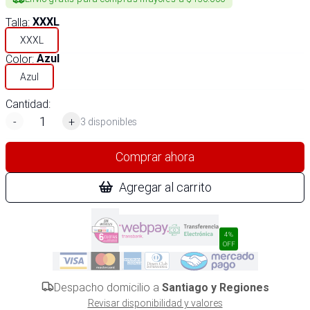
Talla
:
XXXL
XXXL
Color
:
Azul
Azul
Cantidad:
-
+
3 disponibles
Comprar ahora
Agregar al carrito
4%
OFF
Despacho domicilio a
Santiago y Regiones
Revisar disponibilidad y valores