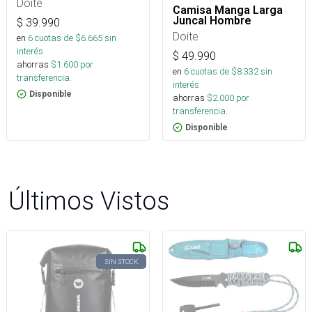
Doite
Camisa Manga Larga
Juncal Hombre
$
39.990
Doite
en
6
cuotas de $
6.665
sin
interés
$
49.990
ahorras
$
1.600
por
en
6
cuotas de $
8.332
sin
transferencia.
interés
Disponible
ahorras
$
2.000
por
transferencia.
Disponible
Últimos Vistos
SIN STOCK