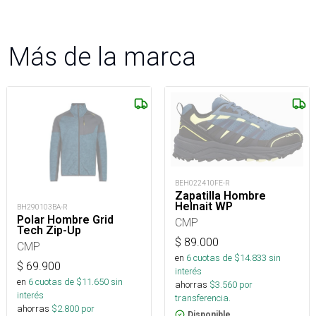
Más de la marca
BEH022410FE-R
Zapatilla Hombre
Helnait WP
BH290103BA-R
Polar Hombre Grid
CMP
Tech Zip-Up
$
89.000
CMP
en
6
cuotas de $
14.833
sin
$
69.900
interés
en
6
cuotas de $
11.650
sin
ahorras
$
3.560
por
interés
transferencia.
ahorras
$
2.800
por
Disponible