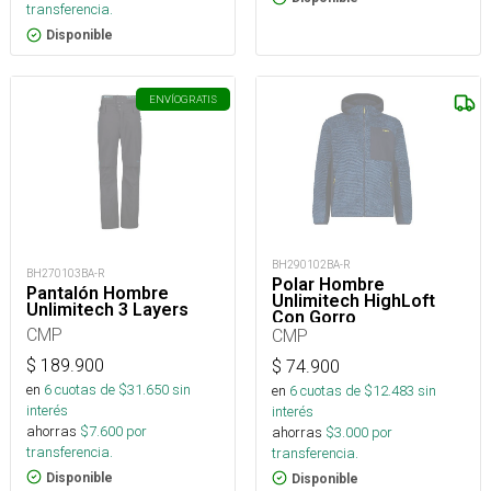
transferencia.
Disponible
ENVÍO
GRATIS
BH290102BA-R
BH270103BA-R
Polar Hombre
Pantalón Hombre
Unlimitech HighLoft
Unlimitech 3 Layers
Con Gorro
CMP
CMP
$
189.900
$
74.900
en
6
cuotas de $
31.650
sin
en
6
cuotas de $
12.483
sin
interés
interés
ahorras
$
7.600
por
ahorras
$
3.000
por
transferencia.
transferencia.
Disponible
Disponible