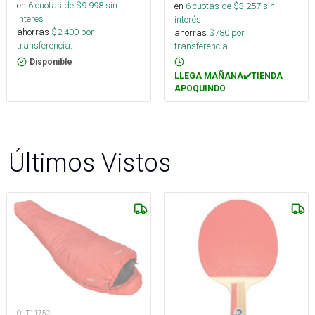
en
6
cuotas de $
9.998
sin
en
6
cuotas de $
3.257
sin
interés
interés
ahorras
$
2.400
por
ahorras
$
780
por
transferencia.
transferencia.
Disponible
LLEGA MAÑANA✔️TIENDA
APOQUINDO
Últimos Vistos
OUT11752