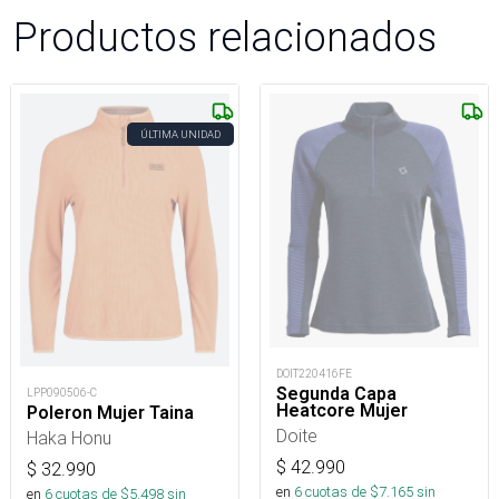
Productos relacionados
ÚLTIMA UNIDAD
DOIT220416FE
Segunda Capa
LPP090506-C
Heatcore Mujer
Poleron Mujer Taina
Doite
Haka Honu
$
42.990
$
32.990
en
6
cuotas de $
7.165
sin
en
6
cuotas de $
5.498
sin