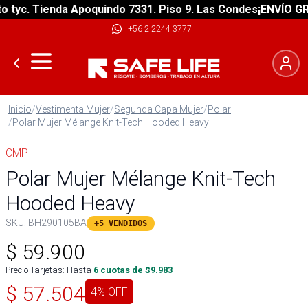
yc. Tienda Apoquindo 7331. Piso 9. Las Condes
¡ENVÍO GRATI
+56 2 2244 3777
|
Inicio
/
Vestimenta Mujer
/
Segunda Capa Mujer
/
Polar
/
Polar Mujer Mélange Knit-Tech Hooded Heavy
CMP
Polar Mujer Mélange Knit-Tech
Hooded Heavy
SKU:
BH290105BA
+5 VENDIDOS
$
59.900
Precio Tarjetas: Hasta
6
cuotas de $
9.983
$
57.504
4
% OFF