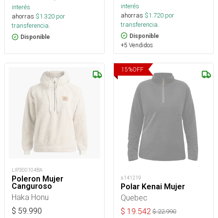
interés
interés
ahorras
$
1.720
por
ahorras
$
1.320
por
transferencia.
transferencia.
Disponible
Disponible
+5 Vendidos
15
%
OFF
LIP300104BA
Poleron Mujer
s141219
Canguroso
Polar Kenai Mujer
Haka Honu
Quebec
$
59.990
$
19.542
$
22.990