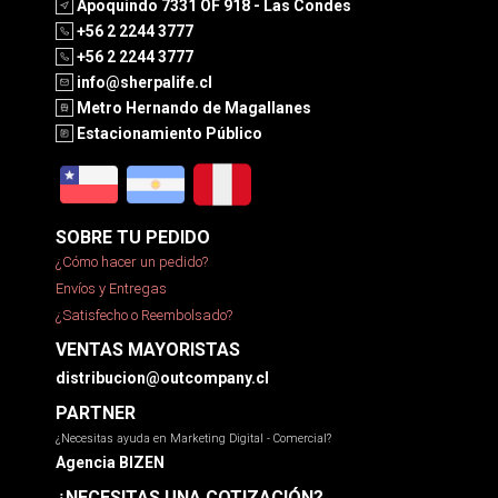
Apoquindo 7331 OF 918 - Las Condes
+56 2 2244 3777
+56 2 2244 3777
info@sherpalife.cl
Metro Hernando de Magallanes
Estacionamiento Público
SOBRE TU PEDIDO
¿Cómo hacer un pedido?
Envíos y Entregas
¿Satisfecho o Reembolsado?
VENTAS MAYORISTAS
distribucion@outcompany.cl
PARTNER
¿Necesitas ayuda en Marketing Digital - Comercial?
Agencia BIZEN
¿NECESITAS UNA COTIZACIÓN?