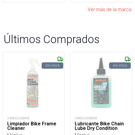
Ver más de la marca
Últimos Comprados
SIN STOCK
SIN STOCK
24082026BARB
23882026BARB
Limpiador Bike Frame
Lubricante Bike Chain
Cleaner
Lube Dry Condition
Maplus
Maplus