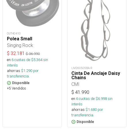
OUT40410
Polea Small
Singing Rock
$
32.181
$
36.990
en
6
cuotas de $
5.364
sin
interés
LM260505BA-R
ahorras
$
1.290
por
Cinta De Anclaje Daisy
transferencia.
Chains
Disponible
CMI
+5 Vendidos
$
41.990
en
6
cuotas de $
6.998
sin
interés
ahorras
$
1.680
por
transferencia.
Disponible