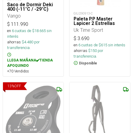
Saco de Dormir Deki
400 (-11°C / -29°C)
GILI290913-C
Vango
Paleta P.P Master
Lapicer 2 Estrellas
$
111.990
Uk Time Sport
en
6
cuotas de $
18.665
sin
interés
$
3.690
ahorras
$
4.480
por
en
6
cuotas de $
615
sin interés
transferencia.
ahorras
$
150
por
transferencia.
LLEGA MAÑANA✔️TIENDA
Disponible
APOQUINDO
+70 Vendidos
13
%
OFF