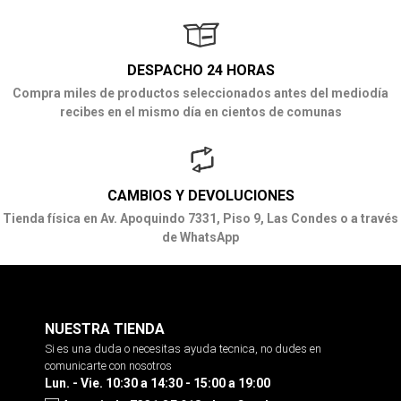
DESPACHO 24 HORAS
Compra miles de productos seleccionados antes del mediodía
recibes en el mismo día en cientos de comunas
CAMBIOS Y DEVOLUCIONES
Tienda física en Av. Apoquindo 7331, Piso 9, Las Condes o a través
de WhatsApp
NUESTRA TIENDA
Si es una duda o necesitas ayuda tecnica, no dudes en
comunicarte con nosotros
Lun. - Vie. 10:30 a 14:30 - 15:00 a 19:00