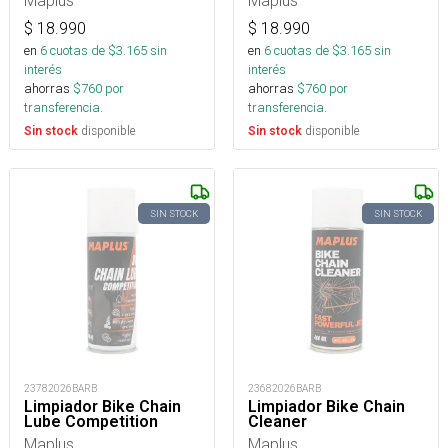
$
18.990
$
18.990
en
6
cuotas de $
3.165
sin
en
6
cuotas de $
3.165
sin
interés
interés
ahorras
$
760
por
ahorras
$
760
por
transferencia.
transferencia.
disponible
disponible
Sin stock
Sin stock
SIN STOCK
SIN STOCK
23782026BARB
23682026BARB
Limpiador Bike Chain
Limpiador Bike Chain
Lube Competition
Cleaner
Maplus
Maplus