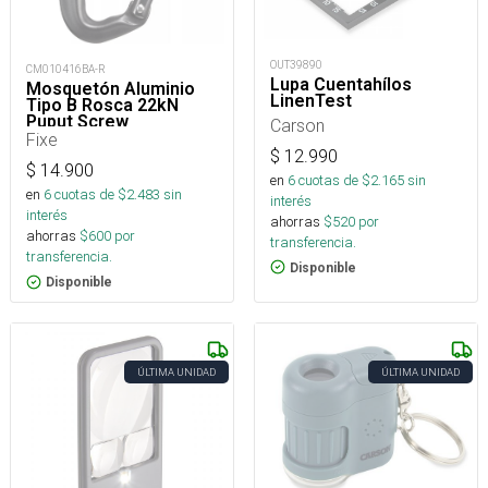
OUT39890
CM010416BA-R
Lupa Cuentahílos
Mosquetón Aluminio
LinenTest
Tipo B Rosca 22kN
Puput Screw
Carson
Fixe
$
12.990
$
14.900
en
6
cuotas de $
2.165
sin
en
6
cuotas de $
2.483
sin
interés
interés
ahorras
$
520
por
ahorras
$
600
por
transferencia.
transferencia.
Disponible
Disponible
ÚLTIMA UNIDAD
ÚLTIMA UNIDAD