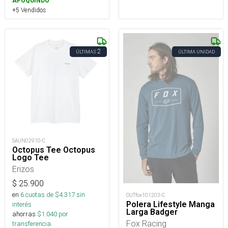
APOQUINDO
+5 Vendidos
2
ÚLTIMAS
ÚLTIMA UNIDAD
SAUN02910-C
Octopus Tee Octopus
Logo Tee
Erizos
$
25.900
en
6
cuotas de $
4.317
sin
OUTfox101203-C
Polera Lifestyle Manga
interés
Larga Badger
ahorras
$
1.040
por
Fox Racing
transferencia.