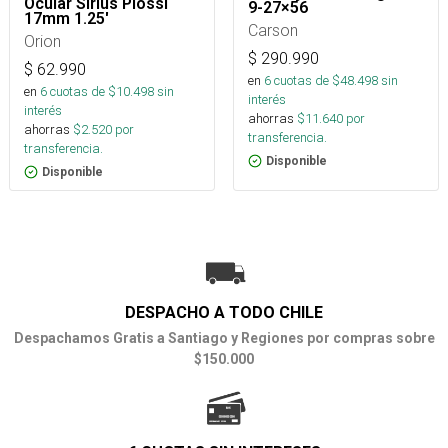
Ocular Sirius Plossl
9-27×56
17mm 1.25'
Carson
Orion
$
290.990
$
62.990
en
6
cuotas de $
48.498
sin
en
6
cuotas de $
10.498
sin
interés
interés
ahorras
$
11.640
por
ahorras
$
2.520
por
transferencia.
transferencia.
Disponible
Disponible
DESPACHO A TODO CHILE
Despachamos Gratis a Santiago y Regiones por compras sobre
$150.000