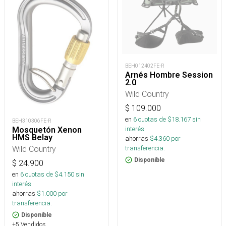
BEH012402FE-R
Arnés Hombre Session
2.0
Wild Country
$
109.000
en
6
cuotas de $
18.167
sin
BEH310306FE-R
interés
Mosquetón Xenon
HMS Belay
ahorras
$
4.360
por
transferencia.
Wild Country
Disponible
$
24.900
en
6
cuotas de $
4.150
sin
interés
ahorras
$
1.000
por
transferencia.
Disponible
+5 Vendidos