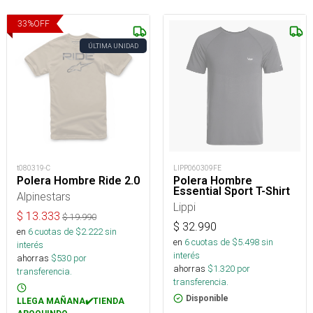
33
%
OFF
ÚLTIMA UNIDAD
t080319-C
LIPP060309FE
Polera Hombre Ride 2.0
Polera Hombre
Essential Sport T-Shirt
Alpinestars
Lippi
$
13.333
$
19.990
$
32.990
en
6
cuotas de $
2.222
sin
en
6
cuotas de $
5.498
sin
interés
interés
ahorras
$
530
por
ahorras
$
1.320
por
transferencia.
transferencia.
Disponible
LLEGA MAÑANA✔️TIENDA