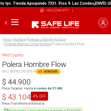
yc. Tienda Apoquindo 7331. Piso 9. Las Condes
¡ENVÍO GRATI
+56 2 2244 3777
|
Inicio
/
Hombre
/
Poleras Lifestyle Hombre
/
Poleras Manga Corta Hombre
/
Polera Hombre Flow
Wild Country
Polera Hombre Flow
SKU:
BEH012410FE-R
+5 VENDIDOS
$
44.900
Precio Tarjetas: Hasta
6
cuotas de $
7.483
$
43.104
4
% OFF
Precio Transferencia Bancaria
Envío gratis para compras mayores a $150.000