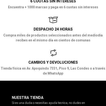
6 CUOTAS SIN INTERESES
Encuentra + 1000 marcas y paga en 6 cuotas sin intereses
DESPACHO 24 HORAS
Compra miles de productos seleccionados antes del mediodía
recibes en el mismo día en cientos de comunas
CAMBIOS Y DEVOLUCIONES
Tienda física en Av. Apoquindo 7331, Piso 9, Las Condes o a través
de WhatsApp
NUESTRA TIENDA
Si es una duda o necesitas ayuda tecnica, no dudes en