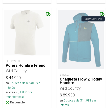
ÚLTIMA UNIDAD
BEH012411FE
Polera Hombre Friend
Wild Country
v180507
$
44.900
Chaqueta Flow 2 Hoddy
Hombre
en
6
cuotas de $
7.483
sin
interés
Wild Country
ahorras
$
1.800
por
$
89.900
transferencia.
en
6
cuotas de $
14.983
sin
Disponible
interés