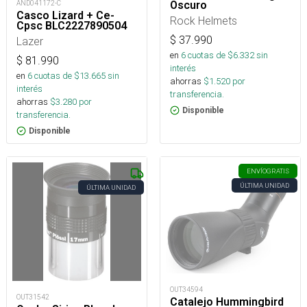
AND041172-C
Oscuro
Casco Lizard + Ce-
Rock Helmets
Cpsc BLC2227890504
$
37.990
Lazer
en
6
cuotas de $
6.332
sin
$
81.990
interés
en
6
cuotas de $
13.665
sin
ahorras
$
1.520
por
interés
transferencia.
ahorras
$
3.280
por
Disponible
transferencia.
Disponible
ENVÍO
GRATIS
ÚLTIMA UNIDAD
ÚLTIMA UNIDAD
OUT34594
OUT31542
Catalejo Hummingbird