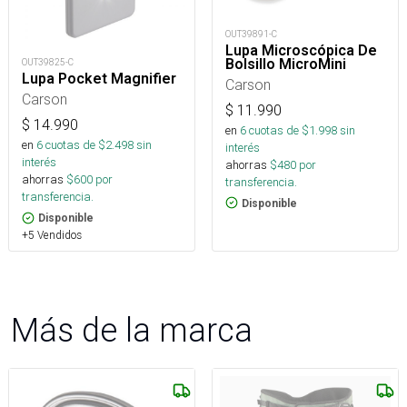
OUT39891-C
Lupa Microscópica De
Bolsillo MicroMini
OUT39825-C
Lupa Pocket Magnifier
Carson
Carson
$
11.990
$
14.990
en
6
cuotas de $
1.998
sin
en
6
cuotas de $
2.498
sin
interés
interés
ahorras
$
480
por
ahorras
$
600
por
transferencia.
transferencia.
Disponible
Disponible
+5 Vendidos
Más de la marca