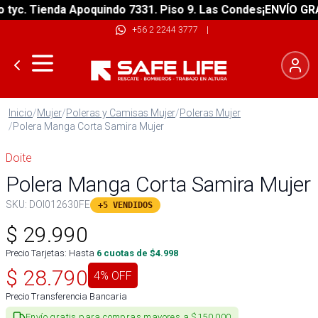
c. Tienda Apoquindo 7331. Piso 9. Las Condes
¡ENVÍO GRATIS
+56 2 2244 3777
|
Inicio
/
Mujer
/
Poleras y Camisas Mujer
/
Poleras Mujer
/
Polera Manga Corta Samira Mujer
Doite
Polera Manga Corta Samira Mujer
SKU:
DOI012630FE
+5 VENDIDOS
$
29.990
Precio Tarjetas: Hasta
6
cuotas de $
4.998
$
28.790
4
% OFF
Precio Transferencia Bancaria
Envío gratis para compras mayores a $150.000