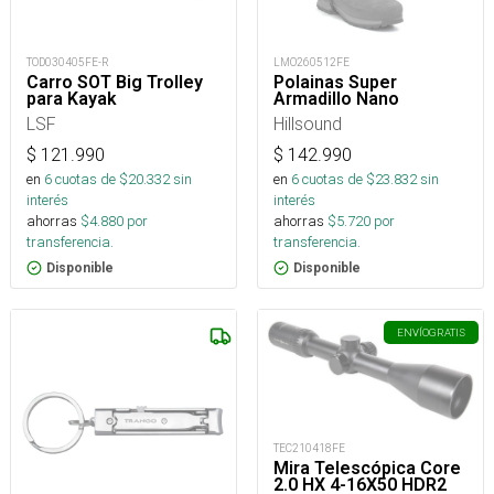
TOD030405FE-R
LMO260512FE
Carro SOT Big Trolley
Polainas Super
para Kayak
Armadillo Nano
LSF
Hillsound
$
121.990
$
142.990
en
6
cuotas de $
20.332
sin
en
6
cuotas de $
23.832
sin
interés
interés
ahorras
$
4.880
por
ahorras
$
5.720
por
transferencia.
transferencia.
Disponible
Disponible
ENVÍO
GRATIS
TEC210418FE
Mira Telescópica Core
2.0 HX 4-16X50 HDR2