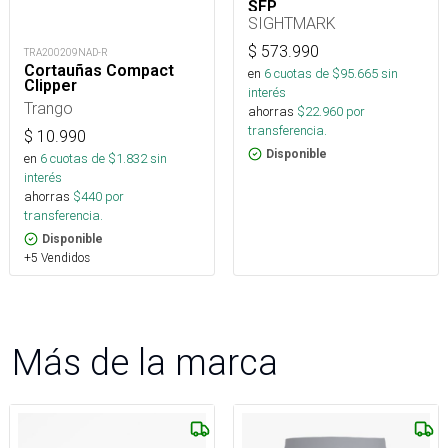
SFP
SIGHTMARK
$
573.990
TRA200209NAD-R
Cortauñas Compact
en
6
cuotas de $
95.665
sin
Clipper
interés
Trango
ahorras
$
22.960
por
transferencia.
$
10.990
Disponible
en
6
cuotas de $
1.832
sin
interés
ahorras
$
440
por
transferencia.
Disponible
+5 Vendidos
Más de la marca