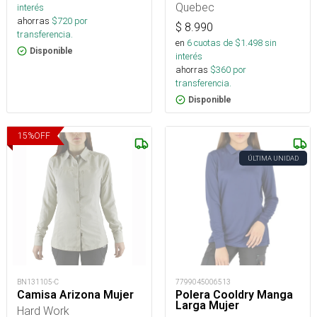
Quebec
interés
ahorras
$
720
por
$
8.990
transferencia.
en
6
cuotas de $
1.498
sin
Disponible
interés
ahorras
$
360
por
transferencia.
Disponible
15
%
OFF
ÚLTIMA UNIDAD
BN131105-C
7799045006513
Camisa Arizona Mujer
Polera Cooldry Manga
Larga Mujer
Hard Work