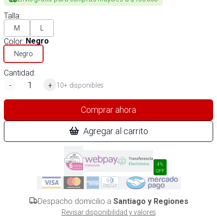
Talla
:
M
L
Color
:
Negro
Negro
Cantidad:
-
+
10+ disponibles
Comprar ahora
Agregar al carrito
4%
OFF
Despacho domicilio a
Santiago y Regiones
Revisar disponibilidad y valores