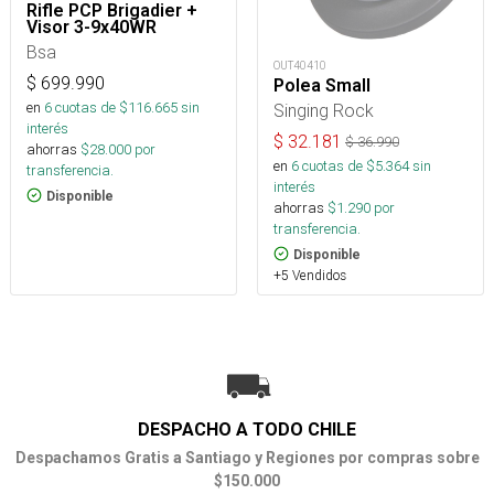
Rifle PCP Brigadier +
Visor 3-9x40WR
Bsa
OUT40410
$
699.990
Polea Small
en
6
cuotas de $
116.665
sin
Singing Rock
interés
$
32.181
$
36.990
ahorras
$
28.000
por
en
6
cuotas de $
5.364
sin
transferencia.
interés
Disponible
ahorras
$
1.290
por
transferencia.
Disponible
+5 Vendidos
DESPACHO A TODO CHILE
Despachamos Gratis a Santiago y Regiones por compras sobre
$150.000