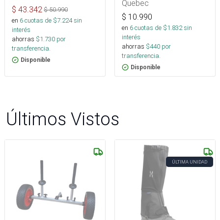
Quebec
$
43.342
$
50.990
$
10.990
en
6
cuotas de $
7.224
sin
en
6
cuotas de $
1.832
sin
interés
interés
ahorras
$
1.730
por
ahorras
$
440
por
transferencia.
transferencia.
Disponible
Disponible
Últimos Vistos
ÚLTIMA UNIDAD