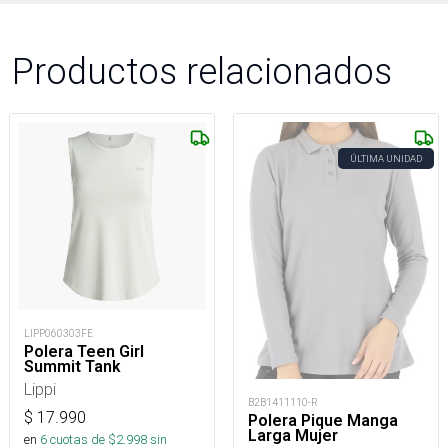
Productos relacionados
ÚLTIMA UNIDAD
LIPP060303FE
Polera Teen Girl
Summit Tank
Lippi
B2B1411110-R
$
17.990
Polera Pique Manga
Larga Mujer
en
6
cuotas de $
2.998
sin