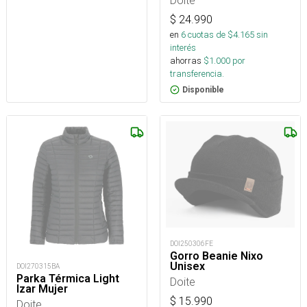
Doite
$
24.990
en
6
cuotas de $
4.165
sin
interés
ahorras
$
1.000
por
transferencia.
Disponible
DOI250306FE
Gorro Beanie Nixo
Unisex
DOI270315BA
Parka Térmica Light
Doite
Izar Mujer
$
15.990
Doite