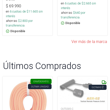
en
6
cuotas de $
2.665
sin
$
69.990
interés
en
6
cuotas de $
11.665
sin
ahorras
$
640
por
interés
transferencia.
ahorras
$
2.800
por
Disponible
transferencia.
Disponible
Ver más de la marca
Últimos Comprados
ENVÍO
GRATIS
ÚLTIMA UNIDAD
2
ÚLTIMAS
OUT5585-C