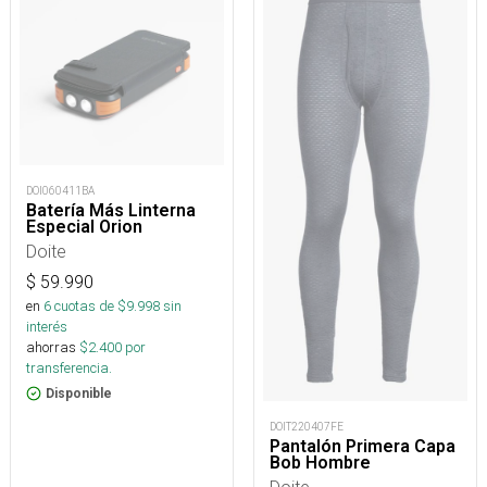
DOI060411BA
Batería Más Linterna
Especial Orion
Doite
$
59.990
en
6
cuotas de $
9.998
sin
interés
ahorras
$
2.400
por
transferencia.
Disponible
DOIT220407FE
Pantalón Primera Capa
Bob Hombre