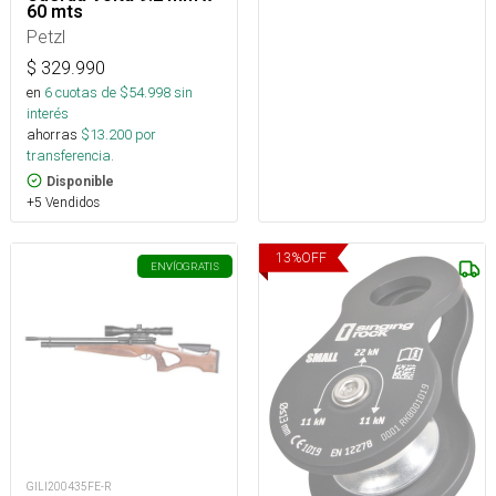
60 mts
Petzl
$
329.990
en
6
cuotas de $
54.998
sin
interés
ahorras
$
13.200
por
transferencia.
Disponible
+5 Vendidos
13
%
OFF
ENVÍO
GRATIS
GILI200435FE-R