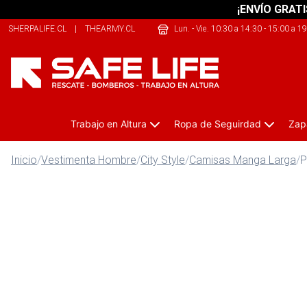
¡ENVÍO GRATI
SHERPALIFE.CL
|
THEARMY.CL
|
SHERPALIFE.COM.AR
Lun. - Vie. 10:30 a 14:30 - 15:00 a 1
Trabajo en Altura
Ropa de Seguirdad
Zap
Inicio
/
Vestimenta Hombre
/
City Style
/
Camisas Manga Larga
/
P