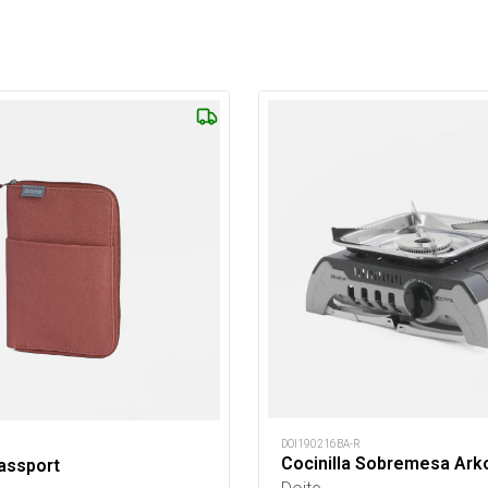
DOI190216BA-R
Cocinilla Sobremesa Ark
Passport
Doite