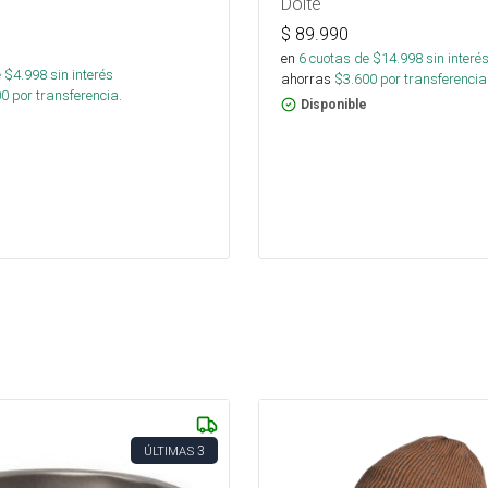
Doite
$
89.990
en
6
cuotas de $
14.998
sin interé
 $
4.998
sin interés
ahorras
$
3.600
por transferencia
00
por transferencia.
Disponible
3
ÚLTIMAS