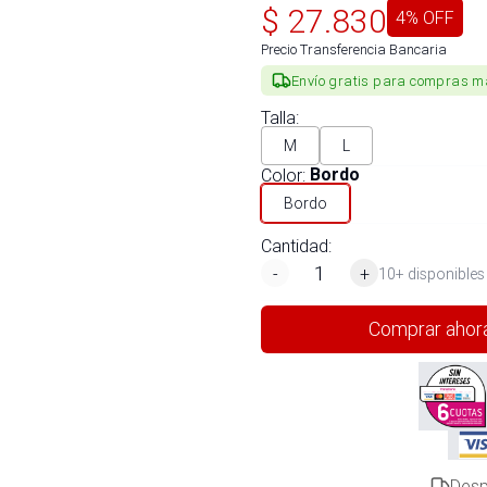
$
27.830
4
% OFF
Precio Transferencia Bancaria
Envío gratis para compras m
Talla
:
M
L
Color
:
Bordo
Bordo
Cantidad:
-
+
10+ disponibles
Comprar ahor
Desp