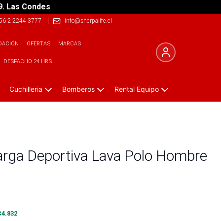
9. Las Condes
56 2 2244 3777
|
info@sherpalife.cl
DACIÓN
OFERTAS
MARCAS
DESPACHO 24 HRS
Cuchilleria
Bomberos
Rental Equipo
arga Deportiva Lava Polo Hombre
$
4.832