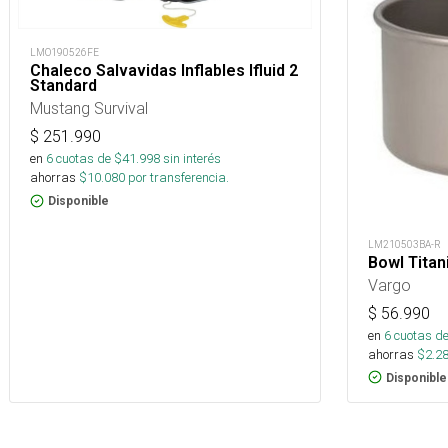
LMO190526FE
Chaleco Salvavidas Inflables Ifluid 2
Standard
Mustang Survival
$
251.990
en
6
cuotas de $
41.998
sin interés
ahorras
$
10.080
por transferencia.
Disponible
LM210503BA-R
Bowl Titan
Vargo
$
56.990
en
6
cuotas de
ahorras
$
2.2
Disponible