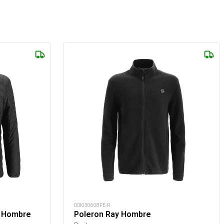
DOI030608FE-R
s Hombre
Poleron Ray Hombre