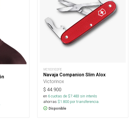
VIC103102FE
Navaja Companion Slim Alox
ón
Victorinox
$
44.900
en
6
cuotas de $
7.483
sin interés
ahorras
$
1.800
por transferencia.
.
Disponible