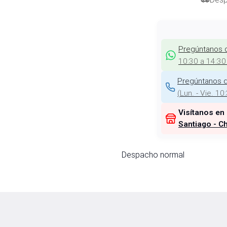
Pregúntanos 
10:30 a 14:30
Pregúntanos d
(
Lun. - Vie. 10
Visítanos en
Santiago - Ch
Despacho normal