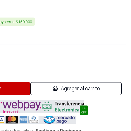
ayores a $150.000
a
Agregar al carrito
4%
OFF
acho domicilio a
Santiago y Regiones