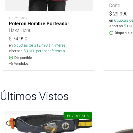
Doite
$
29.990
LIPP210201FE
en
6
cuotas de
Poleron Hombre Porteador
ahorras
$
1.2
Haka Honu
Disponible
$
74.990
en
6
cuotas de $
12.498
sin interés
ahorras
$
3.000
por transferencia.
Disponible
+5 Vendidos
Últimos Vistos
ENVÍO
GRATIS