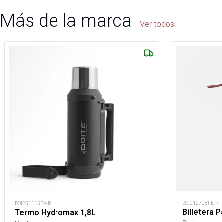
Más de la marca
Ver todos
DOI012708FE-R
DOI251115BA-R
Billetera 
Termo Hydromax 1,8L