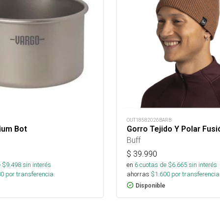
OUT18582026BARB
ium Bot
Gorro Tejido Y Polar Fusi
Buff
$
39.990
 $
9.498
sin interés
en
6
cuotas de $
6.665
sin interés
80
por transferencia.
ahorras
$
1.600
por transferencia
Disponible