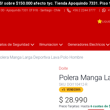
S! sobre $150.000 afecto tyc. Tienda Apoquindo 7331. Piso 
9:00
-
Apoquindo 7331 Of 918 - Santiago - Chile
|
+56 2 2244 3777
|
+
LIQUI
atos de Seguridad
Ilimuniacion
Generadores Electricos
olera Manga Larga Deportiva Lava Polo Hombre
Doite
Polera Manga L
SKU:
DOI110412-R
+5 VENDIDOS
$
28.990
Precio Tarjetas: Hasta
6
cuotas de 