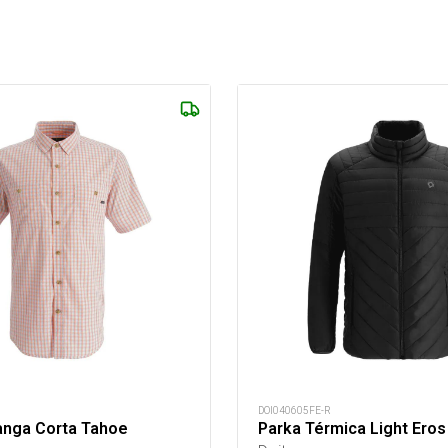
DOI040605FE-R
nga Corta Tahoe
Parka Térmica Light Ero