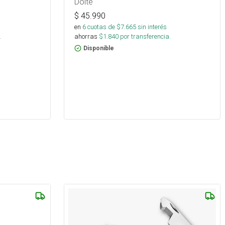
Doite
$
45.990
s
en
6
cuotas de $
7.665
sin interés
.
ahorras
$
1.840
por transferencia.
Disponible