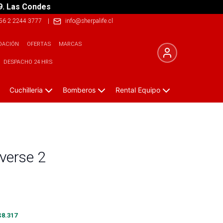
9. Las Condes
56 2 2244 3777
|
info@sherpalife.cl
DACIÓN
OFERTAS
MARCAS
DESPACHO 24 HRS
Cuchilleria
Bomberos
Rental Equipo
averse 2
$
8.317