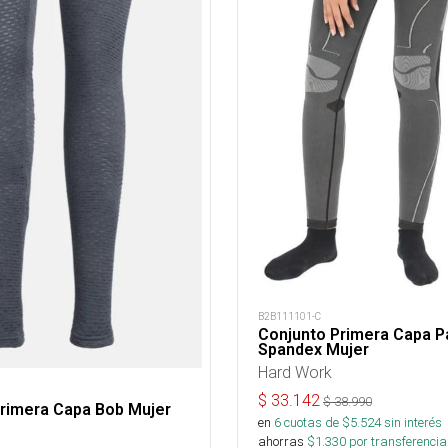
B2B111101-C
Conjunto Primera Capa P
Spandex Mujer
Hard Work
$
33.142
$
38.990
Primera Capa Bob Mujer
en
6
cuotas de $
5.524
sin interés
ahorras
$
1.330
por transferencia