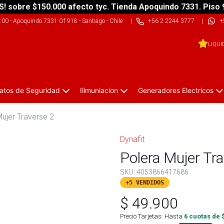
S! sobre $150.000 afecto tyc. Tienda Apoquindo 7331. Piso 
9:00
-
Apoquindo 7331 Of 918 - Santiago - Chile
|
+56 2 2244 3777
|
+
LIQUI
atos de Seguridad
Ilimuniacion
Generadores Electricos
ujer Traverse 2
Dynafit
Polera Mujer Tr
SKU:
4053866417686
+5 VENDIDOS
$
49.900
Precio Tarjetas: Hasta
6
cuotas de 