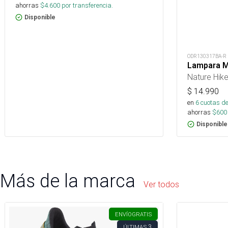
ahorras
$
4.600
por transferencia.
Disponible
ODR130317BA-R
Lampara Mu
Nature Hik
$
14.990
en
6
cuotas de
ahorras
$
600
Disponible
Más de la marca
Ver todos
ENVÍO
GRATIS
3
ÚLTIMAS