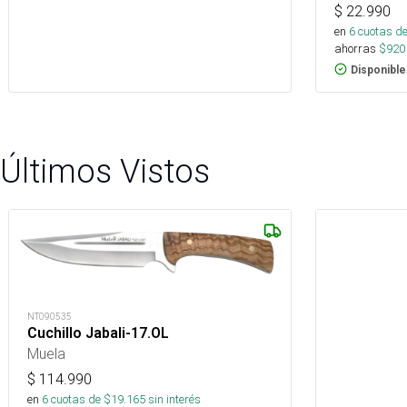
$
22.990
en
6
cuotas de
ahorras
$
920
Disponible
Últimos Vistos
NT090535
Cuchillo Jabali-17.OL
Muela
$
114.990
en
6
cuotas de $
19.165
sin interés