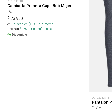
DOI060408BA-R
Camiseta Primera Capa Bob Mujer
Doite
$
23.990
en
6
cuotas de $
3.998
sin interés
ahorras
$
960
por transferencia.
Disponible
DOIT220408FE
Pantalón 
Doite