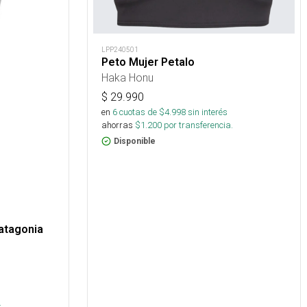
LPP240501
Peto Mujer Petalo
Haka Honu
$
29.990
en
6
cuotas de $
4.998
sin interés
ahorras
$
1.200
por transferencia.
Disponible
atagonia
.