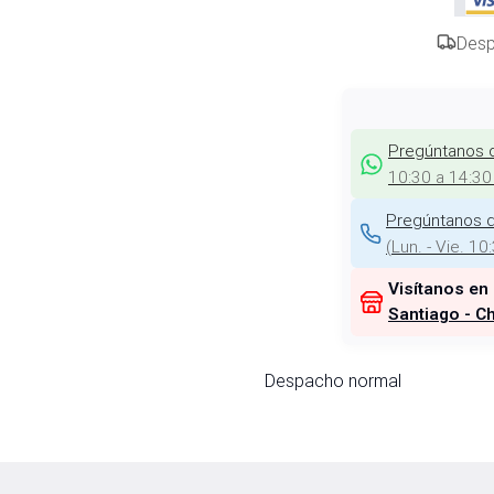
Desp
Pregúntanos 
10:30 a 14:30
Pregúntanos d
(
Lun. - Vie. 10
Visítanos en
Santiago - Ch
Despacho normal