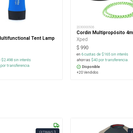
2030000506
Cordin Multipropósito 4
ltifunctional Tent Lamp
Xped
e
$
990
en
6
cuotas de $
165
sin interés
ahorras
$
40
por transferencia.
 $
2.498
sin interés
por transferencia.
Disponible
+20 Vendidos
3
ÚLTIMAS