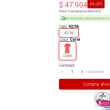
$
47.904
4
% OFF
Precio Transferencia Bancaria
Envío gratis para compras m
Talla
:
42/36
42/36
Color
:
Coral
Coral
Cantidad:
-
+
1 disponible
Comprar ahor