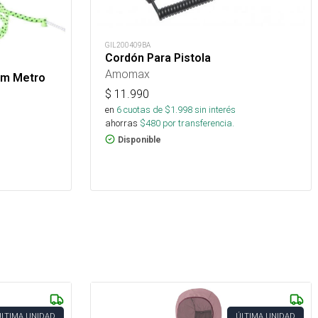
GIL200409BA
Cordón Para Pistola
Amomax
mm Metro
$
11.990
en
6
cuotas de $
1.998
sin interés
ahorras
$
480
por transferencia.
Disponible
ÚLTIMA UNIDAD
ÚLTIMA UNIDAD