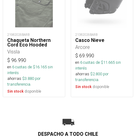
21982026BARB
21382026BARB
Chaqueta Northern
Casco Nieve
Cord Eco Hooded
Arcore
Vissla
$
69.990
$
96.990
en
6
cuotas de $
11.665
sin
en
6
cuotas de $
16.165
sin
interés
interés
ahorras
$
2.800
por
ahorras
$
3.880
por
transferencia.
transferencia.
disponible
Sin stock
disponible
Sin stock
DESPACHO A TODO CHILE