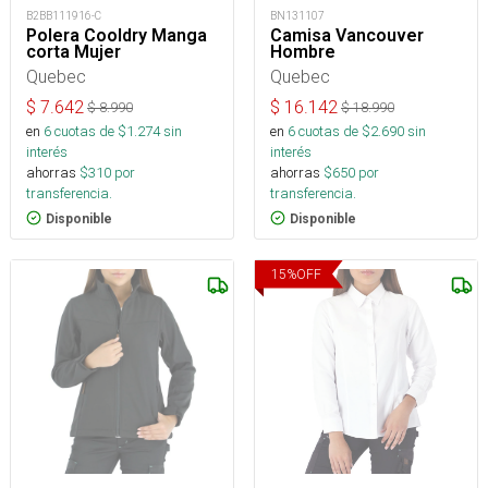
B2BB111916-C
BN131107
Polera Cooldry Manga
Camisa Vancouver
corta Mujer
Hombre
Quebec
Quebec
$
7.642
$
16.142
$
8.990
$
18.990
en
6
cuotas de $
1.274
sin
en
6
cuotas de $
2.690
sin
interés
interés
ahorras
$
310
por
ahorras
$
650
por
transferencia.
transferencia.
Disponible
Disponible
15
%
OFF