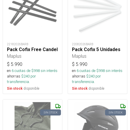
22182026BARB
22082026BARB
Pack Cofix Free Candel
Pack Cofix 5 Unidades
Maplus
Maplus
$
5.990
$
5.990
en
6
cuotas de $
998
sin interés
en
6
cuotas de $
998
sin interés
ahorras
$
240
por
ahorras
$
240
por
transferencia.
transferencia.
disponible
disponible
Sin stock
Sin stock
SIN STOCK
SIN STOCK