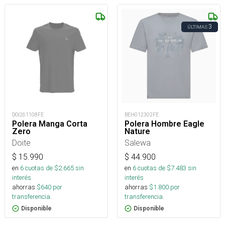
3
ÚLTIMAS
DOI261108FE
BEH012302FE
Polera Manga Corta
Polera Hombre Eagle
Zero
Nature
Doite
Salewa
$
15.990
$
44.900
en
6
cuotas de $
2.665
sin
en
6
cuotas de $
7.483
sin
interés
interés
ahorras
$
640
por
ahorras
$
1.800
por
transferencia.
transferencia.
Disponible
Disponible