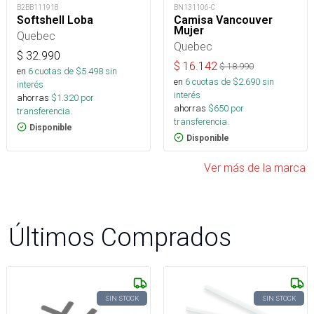
B2BB111918
BN131106-C
Softshell Loba
Camisa Vancouver
Mujer
Quebec
Quebec
$
32.990
$
16.142
$
18.990
en
6
cuotas de $
5.498
sin
en
6
cuotas de $
2.690
sin
interés
interés
ahorras
$
1.320
por
ahorras
$
650
por
transferencia.
transferencia.
Disponible
Disponible
Ver más de la marca
Últimos Comprados
SIN STOCK
SIN STOCK