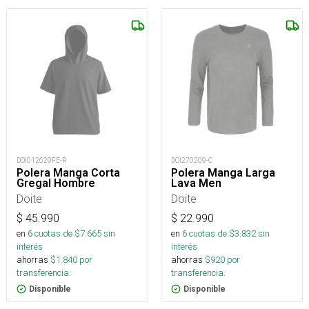
DOI012629FE-R
DOI270209-C
Polera Manga Corta
Polera Manga Larga
Gregal Hombre
Lava Men
Doite
Doite
$
45.990
$
22.990
en
6
cuotas de $
7.665
sin
en
6
cuotas de $
3.832
sin
interés
interés
ahorras
$
1.840
por
ahorras
$
920
por
transferencia.
transferencia.
Disponible
Disponible