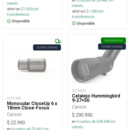
en
6
cuotas de $
4.483
sin
interés
interés
ahorras
$
1.600
por
ahorras
$
1.080
por
transferencia.
transferencia.
Disponible
Disponible
ENVÍO
GRATIS
ÚLTIMA UNIDAD
ÚLTIMA UNIDAD
OUT34594
Catalejo Hummingbird
OUT31446
9-27×56
Monocular CloseUp 6 x
Carson
18mm Close-Focus
Carson
$
290.990
en
6
cuotas de $
48.498
sin
$
22.990
interés
en
6
cuotas de $
3.832
sin