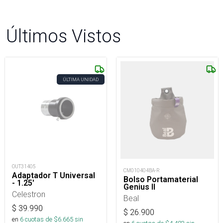
Últimos Vistos
ÚLTIMA UNIDAD
OUT31405
CM010404BA-R
Adaptador T Universal
Bolso Portamaterial
- 1.25'
Genius II
Celestron
Beal
$
39.990
$
26.900
en
6
cuotas de $
6.665
sin