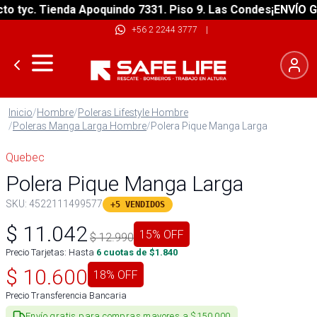
tyc. Tienda Apoquindo 7331. Piso 9. Las Condes
¡ENVÍO GRAT
+56 2 2244 3777
|
Inicio
/
Hombre
/
Poleras Lifestyle Hombre
/
Poleras Manga Larga Hombre
/
Polera Pique Manga Larga
Quebec
Polera Pique Manga Larga
SKU:
4522111499577
+5 VENDIDOS
$
11.042
15
% OFF
$
12.990
Precio Tarjetas: Hasta
6
cuotas de $
1.840
$
10.600
18
% OFF
Precio Transferencia Bancaria
Envío gratis para compras mayores a $150.000