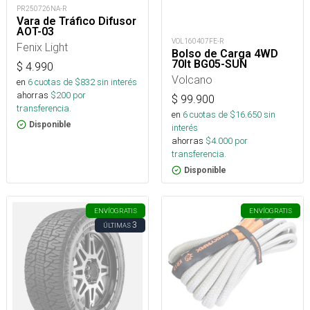
PR250726NA-R
Vara de Tráfico Difusor
AOT-03
VOL160407FE-R
Fenix Light
Bolso de Carga 4WD
70lt BG05-SUN
$
4.990
Volcano
en
6
cuotas de $
832
sin interés
ahorras
$
200
por
$
99.900
transferencia.
en
6
cuotas de $
16.650
sin
Disponible
interés
ahorras
$
4.000
por
transferencia.
Disponible
ENVÍO
GRATIS
ENVÍO
GRATIS
3
ÚLTIMAS