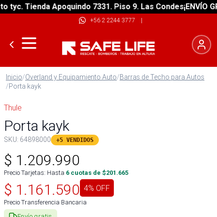
yc. Tienda Apoquindo 7331. Piso 9. Las Condes
¡ENVÍO GRATI
+56 2 2244 3777
|
Inicio
/
Overland y Equipamiento Auto
/
Barras de Techo para Autos
/
Porta kayk
Thule
Porta kayk
SKU:
64898000
+5 VENDIDOS
$
1.209.990
Precio Tarjetas: Hasta
6
cuotas de $
201.665
$
1.161.590
4
% OFF
Precio Transferencia Bancaria
Envío gratis