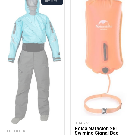
3
ÚLTIMAS
OUT41773
Bolsa Natacion 28L
OD010805BA
Swiming Signal Bag