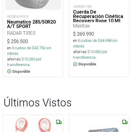
LM260611BA
Cuerda De
Recuperación Cinética
IVC080410FE-R
Recovery Rope 10 Mt
Neumatico 285/50R20
Maxtrax
A/T SPORT
RADAR TIRES
$
269.990
en
6
cuotas de $
44.998
sin
$
256.500
interés
en
6
cuotas de $
42.750
sin
ahorras
$
10.800
por
interés
transferencia.
ahorras
$
10.260
por
transferencia.
Disponible
Disponible
Últimos Vistos