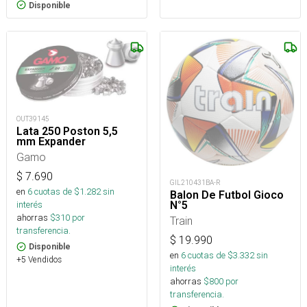
Disponible
OUT39145
Lata 250 Poston 5,5
mm Expander
Gamo
$
7.690
GIL210431BA-R
en
6
cuotas de $
1.282
sin
Balon De Futbol Gioco
N°5
interés
ahorras
$
310
por
Train
transferencia.
$
19.990
Disponible
en
6
cuotas de $
3.332
sin
+5 Vendidos
interés
ahorras
$
800
por
transferencia.