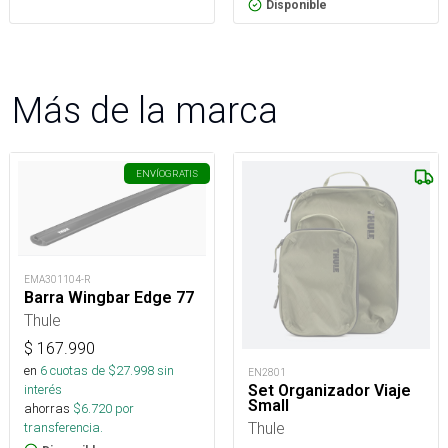
Disponible
Más de la marca
ENVÍO
GRATIS
EMA301104-R
Barra Wingbar Edge 77
Thule
$
167.990
en
6
cuotas de $
27.998
sin
EN2801
interés
Set Organizador Viaje
Small
ahorras
$
6.720
por
Thule
transferencia.