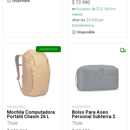
Disponible
$
72.990
en
6
cuotas de $
12.165
sin
interés
ahorras
$
2.920
por
transferencia.
Disponible
ENVÍO
GRATIS
THU2607003
THU2907004
Mochila Computadora
Bolso Para Aseo
Portátil Chasm 26 L
Personal Subterra 2
Thule
Thule