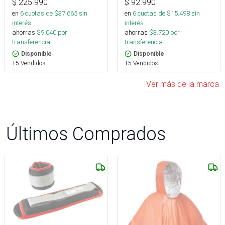
$
225.990
$
92.990
en
6
cuotas de $
37.665
sin
en
6
cuotas de $
15.498
sin
interés
interés
ahorras
$
9.040
por
ahorras
$
3.720
por
transferencia.
transferencia.
Disponible
Disponible
+5 Vendidos
+5 Vendidos
Ver más de la marca
Últimos Comprados