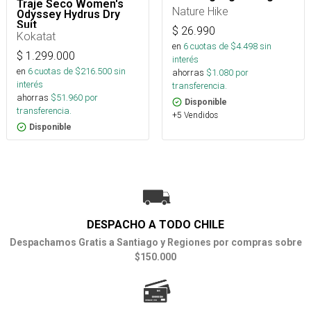
Traje Seco Women's
Nature Hike
Odyssey Hydrus Dry
Suit
$
26.990
Kokatat
en
6
cuotas de $
4.498
sin
$
1.299.000
interés
en
6
cuotas de $
216.500
sin
ahorras
$
1.080
por
interés
transferencia.
ahorras
$
51.960
por
Disponible
transferencia.
+5 Vendidos
Disponible
DESPACHO A TODO CHILE
Despachamos Gratis a Santiago y Regiones por compras sobre
$150.000