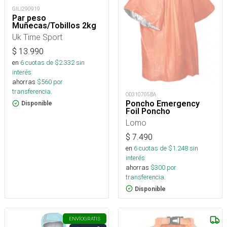
GILI290919
Par peso
Muñecas/Tobillos 2kg
Uk Time Sport
$
13.990
en
6
cuotas de $
2.332
sin
interés
ahorras
$
560
por
transferencia.
OD310705BA
Poncho Emergency
Disponible
Foil Poncho
Lomo
$
7.490
en
6
cuotas de $
1.248
sin
interés
ahorras
$
300
por
transferencia.
Disponible
ENVÍO
GRATIS