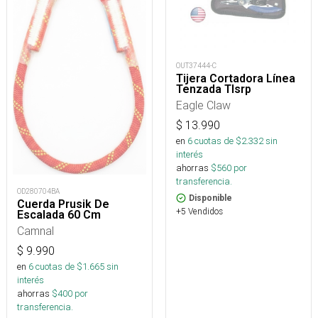
OUT37444-C
Tijera Cortadora Línea
Tenzada Tlsrp
Eagle Claw
$
13.990
en
6
cuotas de $
2.332
sin
interés
ahorras
$
560
por
transferencia.
OD280704BA
Disponible
Cuerda Prusik De
+5 Vendidos
Escalada 60 Cm
Camnal
$
9.990
en
6
cuotas de $
1.665
sin
interés
ahorras
$
400
por
transferencia.