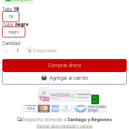
Talla
:
18
18
Color
:
negro
negro
Cantidad:
-
+
4 disponibles
Comprar ahora
Agregar al carrito
4%
OFF
Despacho domicilio a
Santiago y Regiones
Revisar disponibilidad y valores