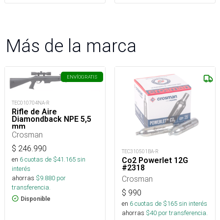
Más de la marca
ENVÍO
GRATIS
TEC010704NA-R
Rifle de Aire
Diamondback NPE 5,5
mm
Crosman
$
246.990
TEC310501BA-R
en
6
cuotas de $
41.165
sin
Co2 Powerlet 12G
#2318
interés
ahorras
$
9.880
por
Crosman
transferencia.
$
990
Disponible
en
6
cuotas de $
165
sin interés
ahorras
$
40
por transferencia.