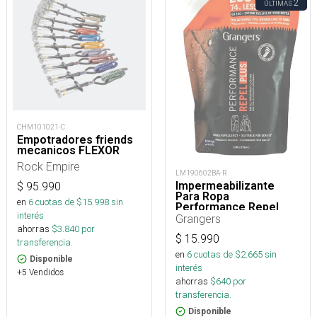
2
ÚLTIMAS
CHM101021-C
Empotradores friends
mecanicos FLEXOR
Rock Empire
LM190602BA-R
Impermeabilizante
$
95.990
Para Ropa
en
6
cuotas de $
15.998
sin
Performance Repel
interés
Plus Eco Refill 275 Ml
Grangers
ahorras
$
3.840
por
$
15.990
transferencia.
en
6
cuotas de $
2.665
sin
Disponible
interés
+5 Vendidos
ahorras
$
640
por
transferencia.
Disponible