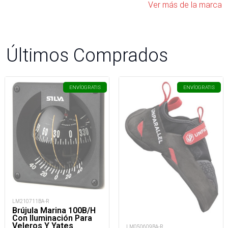
Ver más de la marca
Últimos Comprados
ENVÍO
GRATIS
ENVÍO
GRATIS
LM210711BA-R
Brújula Marina 100B/H
Con Iluminación Para
Veleros Y Yates
LM050609BA-R