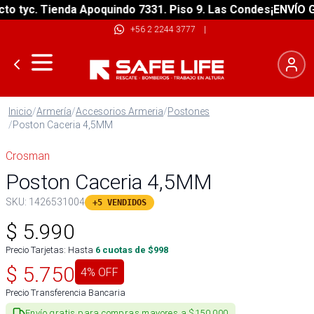
 tyc. Tienda Apoquindo 7331. Piso 9. Las Condes
¡ENVÍO GRA
+56 2 2244 3777
|
Inicio
/
Armería
/
Accesorios Armeria
/
Postones
/
Poston Caceria 4,5MM
Crosman
Poston Caceria 4,5MM
SKU:
1426531004
+5 VENDIDOS
$
5.990
Precio Tarjetas: Hasta
6
cuotas de $
998
$
5.750
4
% OFF
Precio Transferencia Bancaria
Envío gratis para compras mayores a $150.000