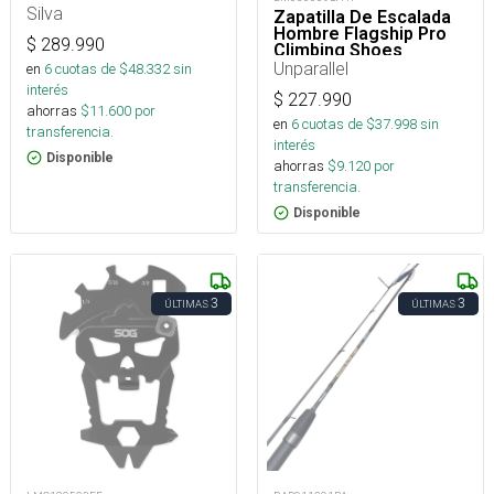
Silva
Zapatilla De Escalada
Hombre Flagship Pro
$
289.990
Climbing Shoes
Unparallel
en
6
cuotas de $
48.332
sin
interés
$
227.990
ahorras
$
11.600
por
en
6
cuotas de $
37.998
sin
transferencia.
interés
Disponible
ahorras
$
9.120
por
transferencia.
Disponible
3
3
ÚLTIMAS
ÚLTIMAS