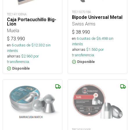
TEC110701BA
TEC141108NA
Bipode Universal Metal
Caja Portacuchillo Big-
Swiss Arms
Lion
Muela
$
38.990
en
6
cuotas de $
6.498
sin
$
73.990
interés
en
6
cuotas de $
12.332
sin
ahorras
$
1.560
por
interés
transferencia.
ahorras
$
2.960
por
transferencia.
Disponible
Disponible
TEC103110FE