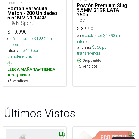
TN061115
Postón Premium Slug
Poston Baracuda
5,5MM 21GR LATA
Match - 200 Unidades
250u_
5,51MM 21.14GR
Tec
H & N Sport
$
8.990
$
10.990
en
6
cuotas de $
1.498
sin
en
6
cuotas de $
1.832
sin
interés
interés
ahorras
$
360
por
ahorras
$
440
por
transferencia.
transferencia.
Disponible
+5 Vendidos
LLEGA MAÑANA✔️TIENDA
APOQUINDO
+5 Vendidos
Últimos Vistos