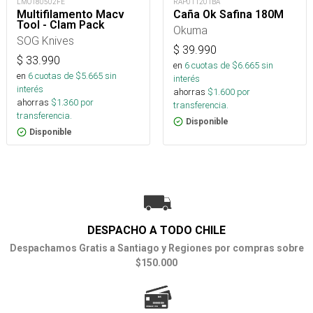
LMO180502FE
RAP011201BA
Multifilamento Macv
Caña Ok Safina 180M
Tool - Clam Pack
Okuma
SOG Knives
$
39.990
$
33.990
en
6
cuotas de $
6.665
sin
en
6
cuotas de $
5.665
sin
interés
interés
ahorras
$
1.600
por
ahorras
$
1.360
por
transferencia.
transferencia.
Disponible
Disponible
DESPACHO A TODO CHILE
Despachamos Gratis a Santiago y Regiones por compras sobre
$150.000