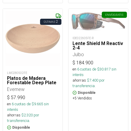
ENVÍO
GRATIS
2
ÚLTIMAS
IDE022605FE-R
Lente Shield M Reactiv
2-4
Julbo
$
184.900
en
6
cuotas de $
30.817
sin
LMO280502FE
interés
Platos de Madera
ahorras
$
7.400
por
Forestable Deep Plate
transferencia.
Evernew
Disponible
$
57.990
+5 Vendidos
en
6
cuotas de $
9.665
sin
interés
ahorras
$
2.320
por
transferencia.
Disponible