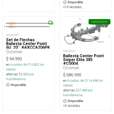
Disponible
+10 Vendidos
ENVÍO
GRATIS
NT090509
Set de Flechas
Ballesta Center Point
6U. 20´´ #AXCCA206PK
Crosman
NT090507
Ballesta Center Point
$
94.990
Sniper Elite 385
#C0004
en
6
cuotas de $
15.832
sin
Crosman
interés
ahorras
$
3.800
por
$
686.990
transferencia.
en
6
cuotas de $
114.498
sin
Disponible
interés
ahorras
$
27.480
por
transferencia.
Disponible
+5 Vendidos