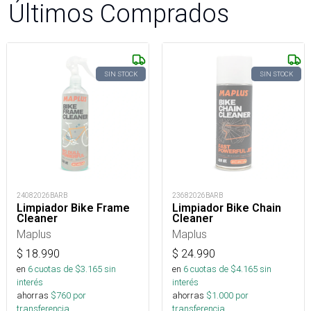
Últimos Comprados
SIN STOCK
SIN STOCK
24082026BARB
23682026BARB
Limpiador Bike Frame
Limpiador Bike Chain
Cleaner
Cleaner
Maplus
Maplus
$
18.990
$
24.990
en
6
cuotas de $
3.165
sin
en
6
cuotas de $
4.165
sin
interés
interés
ahorras
$
760
por
ahorras
$
1.000
por
transferencia.
transferencia.