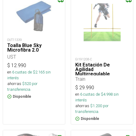
OUT11339
Toalla Blue Sky
Microfibra 2.0
UST
GI191208-C
Kit Estación De
$
12.990
Agilidad
en
6
cuotas de $
2.165
sin
Multirregulable
interés
Train
ahorras
$
520
por
$
29.990
transferencia.
en
6
cuotas de $
4.998
sin
Disponible
interés
ahorras
$
1.200
por
transferencia.
Disponible