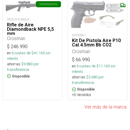
ENVÍO
GRATIS
TEC010704NA-R
Rifle de Aire
Diamondback NPE 5,5
mm
OUT42861
Crosman
Kit De Pistola Aire P10
Cal.4.5mm Bb CO2
$
246.990
Crosman
en
6
cuotas de $
41.165
sin
interés
$
66.990
ahorras
$
9.880
por
en
6
cuotas de $
11.165
sin
transferencia.
interés
Disponible
ahorras
$
2.680
por
transferencia.
Disponible
+5 Vendidos
Ver más de la marca