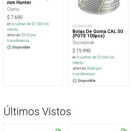
mm Hunter
Gamo
$
7.690
en
6
cuotas de $
1.282
sin
GILI200414FE
interés
Bolas De Goma CAL.50
ahorras
$
310
por
(POTE 100pcs)
transferencia.
Snowpeak
Disponible
$
15.990
en
6
cuotas de $
2.665
sin
interés
ahorras
$
640
por
transferencia.
Disponible
Últimos Vistos