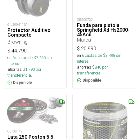
GIS100720
Funda para pistola
GIL200411BA
Springfield Xd Hs2000-
Protector Auditivo
45Acp
Compacto
Marca
Browning
$
20.990
$
44.790
en
6
cuotas de $
3.498
sin
en
6
cuotas de $
7.465
sin
interés
interés
ahorras
$
840
por
ahorras
$
1.790
por
transferencia.
transferencia.
Disponible
Disponible
OUT39142
Lata 250 Poston 5,5