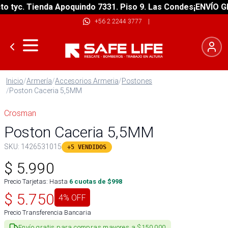
tyc. Tienda Apoquindo 7331. Piso 9. Las Condes
¡ENVÍO GRAT
+56 2 2244 3777
|
Inicio
/
Armería
/
Accesorios Armeria
/
Postones
/
Poston Caceria 5,5MM
Crosman
Poston Caceria 5,5MM
SKU:
1426531015
+5 VENDIDOS
$
5.990
Precio Tarjetas: Hasta
6
cuotas de $
998
$
5.750
4
% OFF
Precio Transferencia Bancaria
Envío gratis para compras mayores a $150.000