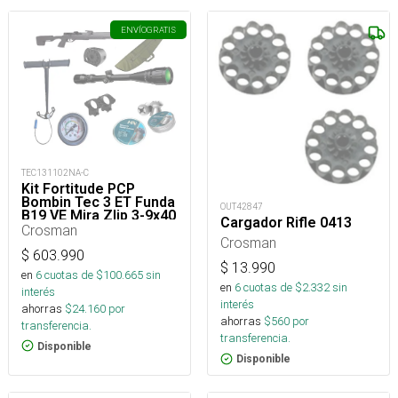
ENVÍO
GRATIS
TEC131102NA-C
Kit Fortitude PCP
Bombin Tec 3 ET Funda
OUT42847
B19 VE Mira Zlip 3-9x40
Cargador Rifle 0413
- Poston P022 2LT -
Crosman
Montura Zlip - Correa
Crosman
Crosman
$
603.990
$
13.990
en
6
cuotas de $
100.665
sin
en
6
cuotas de $
2.332
sin
interés
interés
ahorras
$
24.160
por
ahorras
$
560
por
transferencia.
transferencia.
Disponible
Disponible