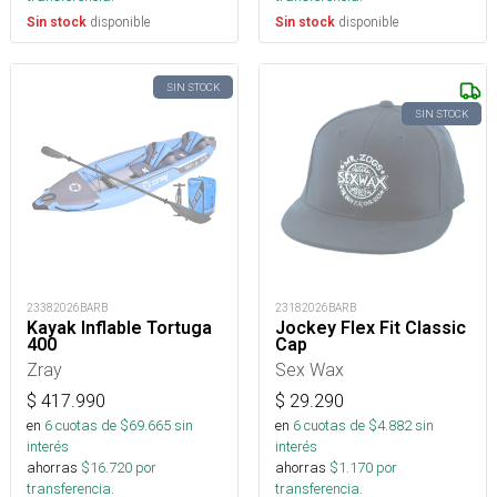
disponible
disponible
Sin stock
Sin stock
SIN STOCK
SIN STOCK
23382026BARB
23182026BARB
Kayak Inflable Tortuga
Jockey Flex Fit Classic
400
Cap
Zray
Sex Wax
$
417.990
$
29.290
en
6
cuotas de $
69.665
sin
en
6
cuotas de $
4.882
sin
interés
interés
ahorras
$
16.720
por
ahorras
$
1.170
por
transferencia.
transferencia.