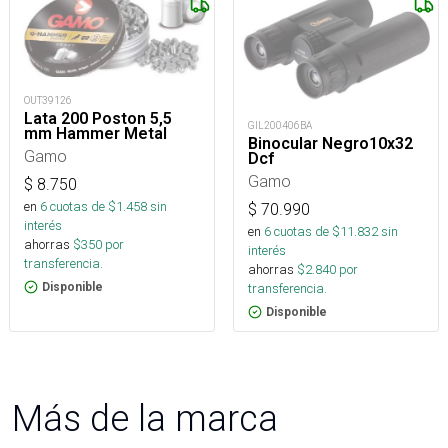
OUT39126
Lata 200 Poston 5,5
GIL200406BA
mm Hammer Metal
Binocular Negro10x32
Gamo
Dcf
Gamo
$
8.750
en
6
cuotas de $
1.458
sin
$
70.990
interés
en
6
cuotas de $
11.832
sin
ahorras
$
350
por
interés
transferencia.
ahorras
$
2.840
por
transferencia.
Disponible
Disponible
Más de la marca