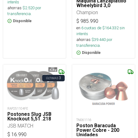
Maquina Lanzaplatillo
interés
Wheelybird 3,0
ahorras
$
2.520
por
Champion
transferencia.
$
985.990
Disponible
en
6
cuotas de $
164.332
sin
interés
ahorras
$
39.440
por
transferencia.
Disponible
3
ÚLTIMAS
RAP251104FE
Postones Slug JSB
Knockout 5,51 .218
TN061116
Poston Baracuda
JSB MATCH
Power Cobre - 200
$
16.990
Unidades