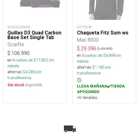
26282026BARB
OUT15648
Quillas D3 Quad Carbon
Chaqueta Fitz Sum ws
Base Set Single Tab
Mas 8000
Scarfini
$
29.396
$
59.990
$
106.990
en
6
cuotas de $
4.899
sin
en
6
cuotas de $
17.832
sin
interés
interés
ahorras
$
1.180
por
ahorras
$
4.280
por
transferencia.
transferencia.
disponible
Sin stock
LLEGA MAÑANA✔️TIENDA
APOQUINDO
+5 Vendidos