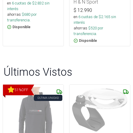
H & N Sport
en
6
cuotas de $
2.832
sin
interés
$
12.990
ahorras
$
680
por
en
6
cuotas de $
2.165
sin
transferencia.
interés
Disponible
ahorras
$
520
por
transferencia.
Disponible
Últimos Vistos
51
%
OFF
ÚLTIMA UNIDAD