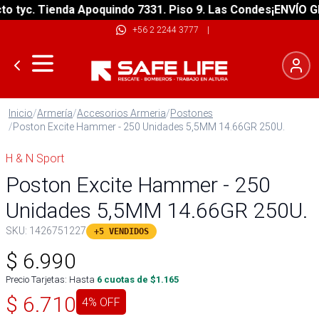
tyc. Tienda Apoquindo 7331. Piso 9. Las Condes
¡ENVÍO GRAT
+56 2 2244 3777
|
Inicio
/
Armería
/
Accesorios Armeria
/
Postones
/
Poston Excite Hammer - 250 Unidades 5,5MM 14.66GR 250U.
H & N Sport
Poston Excite Hammer - 250
Unidades 5,5MM 14.66GR 250U.
SKU:
1426751227
+5 VENDIDOS
$
6.990
Precio Tarjetas: Hasta
6
cuotas de $
1.165
$
6.710
4
% OFF