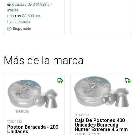
en
6
cuotas de $
14.983
sin
interés
ahorras
$
3.600
por
transferencia.
Disponible
Más de la marca
OUT38623
Caja De Postones 400
TN061112
Unidades Baracuda
Poston Baracuda - 200
Hunter Extreme 4.5 mm
Unidades
H & N Sport