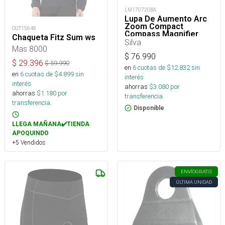
LM170720BA
Lupa De Aumento Arc
Zoom Compact
OUT15648
Compass Magnifier
Chaqueta Fitz Sum ws
Silva
Mas 8000
$
76.990
$
29.396
$
59.990
en
6
cuotas de $
12.832
sin
en
6
cuotas de $
4.899
sin
interés
interés
ahorras
$
3.080
por
ahorras
$
1.180
por
transferencia.
transferencia.
Disponible
LLEGA MAÑANA✔️TIENDA
APOQUINDO
+5 Vendidos
ENVÍO
GRATIS
ÚLTIMA UNIDAD