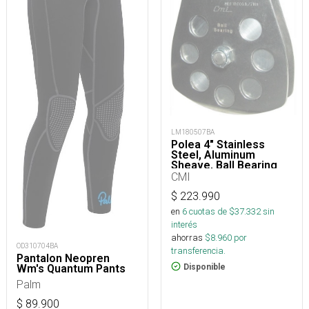
LM180507BA
Polea 4" Stainless
Steel, Aluminum
Sheave, Ball Bearing
CMI
$
223.990
en
6
cuotas de $
37.332
sin
interés
ahorras
$
8.960
por
OD310704BA
transferencia.
Pantalon Neopren
Disponible
Wm's Quantum Pants
Palm
$
89.900