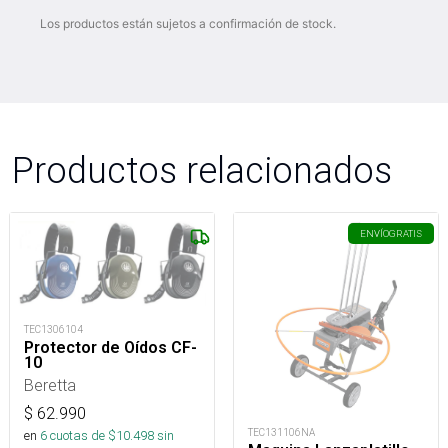
Los productos están sujetos a confirmación de stock.
Productos relacionados
ENVÍO
GRATIS
TEC1306104
Protector de Oídos CF-
10
Beretta
$
62.990
TEC131106NA
en
6
cuotas de $
10.498
sin