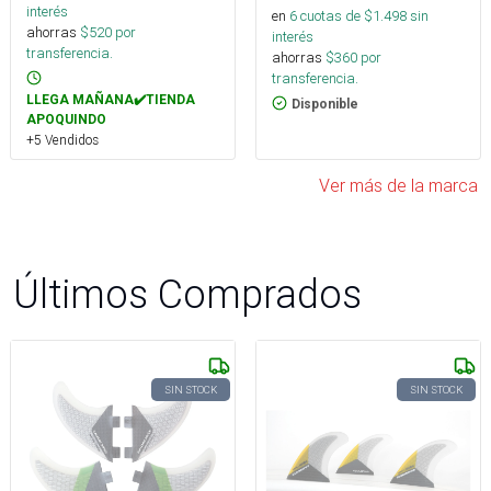
interés
en
6
cuotas de $
1.498
sin
ahorras
$
520
por
interés
transferencia.
ahorras
$
360
por
transferencia.
LLEGA MAÑANA✔️TIENDA
Disponible
APOQUINDO
+5 Vendidos
Ver más de la marca
Últimos Comprados
SIN STOCK
SIN STOCK