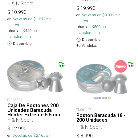
H & N Sport
$
19.990
$
10.990
en
6
cuotas de $
3.332
sin
en
6
cuotas de $
1.832
sin
interés
interés
ahorras
$
800
por
ahorras
$
440
por
transferencia.
transferencia.
Disponible
Disponible
+5 Vendidos
OUT38624
Caja De Postones 200
Unidades Baracuda
TN061111
Hunter Extreme 5.5 mm
Poston Baracuda 18 -
H & N Sport
200 Unidades
H & N Sport
$
12.990
en
6
cuotas de $
2.165
sin
$
8.990