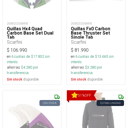
26882026BARB
26582026BARB
Quillas Hx4 Quad
Quillas Fx0 Carbon
Carbon Base Set Dual
Base Thruster Set
Tab
Single Tab
Scarfini
Scarfini
$
106.990
$
81.990
en
6
cuotas de $
17.832
sin
en
6
cuotas de $
13.665
sin
interés
interés
ahorras
$
4.280
por
ahorras
$
3.280
por
transferencia.
transferencia.
disponible
disponible
Sin stock
Sin stock
51
%
OFF
SIN STOCK
ÚLTIMA UNIDAD