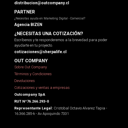
distribucion@outcompany.cl
PARTNER
¿Necesitas ayuda en Marketing Digital - Comercial?
Agencia BIZEN
¿NECESITAS UNA COTIZACIÓN?
Escríbenos y te responderemos a la brevedad para poder
ayudarte en tu proyecto.
cotizaciones@sherpalife.cl
OUT COMPANY
Sobre Out Company
Términos y Condiciones
Devoluciones
Cotizaciones y ventas a empresas
Outcompany SpA
RUT Nº76.266.293-0
Cristobal Octavio Alvarez Tapia -
Representante Legal:
16.366.285-k - Av Apoquindo 7331