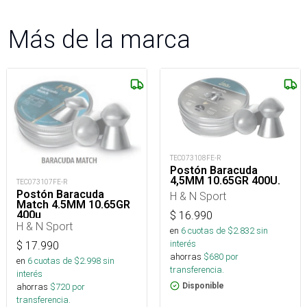
Más de la marca
TEC073108FE-R
Postón Baracuda
4,5MM 10.65GR 400U.
TEC073107FE-R
Postón Baracuda
H & N Sport
Match 4.5MM 10.65GR
400u
$
16.990
H & N Sport
en
6
cuotas de $
2.832
sin
interés
$
17.990
ahorras
$
680
por
en
6
cuotas de $
2.998
sin
transferencia.
interés
ahorras
$
720
por
Disponible
transferencia.