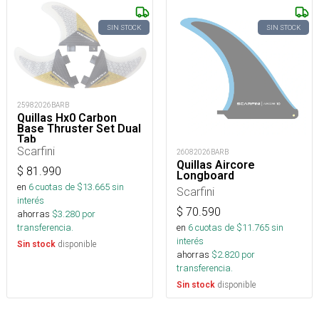
SIN STOCK
SIN STOCK
25982026BARB
Quillas Hx0 Carbon
Base Thruster Set Dual
Tab
Scarfini
26082026BARB
Quillas Aircore
$
81.990
Longboard
en
6
cuotas de $
13.665
sin
Scarfini
interés
$
70.590
ahorras
$
3.280
por
en
6
cuotas de $
11.765
sin
transferencia.
interés
disponible
Sin stock
ahorras
$
2.820
por
transferencia.
disponible
Sin stock