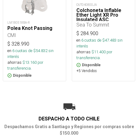
OUT040800JA
Colchoneta Inflable
Ether Light XR Pro
Insulated ASC
LM180518BA-R
Rect.Reg.Wide
Sea To Summit
Polea Knot Passing
$
284.900
CMI
en
6
cuotas de $
47.483
sin
$
328.990
interés
en
6
cuotas de $
54.832
sin
ahorras
$
11.400
por
interés
transferencia.
ahorras
$
13.160
por
Disponible
transferencia.
+5 Vendidos
Disponible
DESPACHO A TODO CHILE
Despachamos Gratis a Santiago y Regiones por compras sobre
$150.000