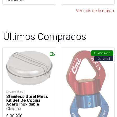
Ver más de la marca
Últimos Comprados
ENVÍO
GRATIS
2
ÚLTIMAS
LM280515BA-R
Stainless Steel Mess
Kit Set De Cocina
Acero Inoxidable
Camping
Olicamp
$
30.990