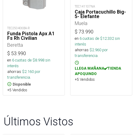
TEC141107NA
Caja Portacuchillo Big-
5- Elefante
Muela
TEC250406BA-R
$
73.990
Funda Pistola Apx A1
Fs Rh Civilian
en
6
cuotas de $
12.332
sin
interés
Beretta
ahorras
$
2.960
por
$
53.990
transferencia.
en
6
cuotas de $
8.998
sin
interés
LLEGA MAÑANA✔️TIENDA
ahorras
$
2.160
por
APOQUINDO
transferencia.
+5 Vendidos
Disponible
+5 Vendidos
Últimos Vistos