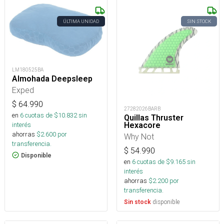
ÚLTIMA UNIDAD
SIN STOCK
LM180525BA
Almohada Deepsleep
Exped
$
64.990
27282026BARB
en
6
cuotas de $
10.832
sin
Quillas Thruster
Hexacore
interés
ahorras
$
2.600
por
Why Not
transferencia.
$
54.990
Disponible
en
6
cuotas de $
9.165
sin
interés
ahorras
$
2.200
por
transferencia.
disponible
Sin stock