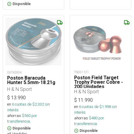
Disponible
TN061121
OUT42904
Poston Field Target
Poston Baracuda
Trophy Power Cobre -
Hunter 5.5mm-18.21g
200 Unidades
H & N Sport
H & N Sport
$
13.990
$
11.990
en
6
cuotas de $
2.332
sin
en
6
cuotas de $
1.998
sin
interés
interés
ahorras
$
560
por
ahorras
$
480
por
transferencia.
transferencia.
Disponible
Disponible
+5 Vendidos