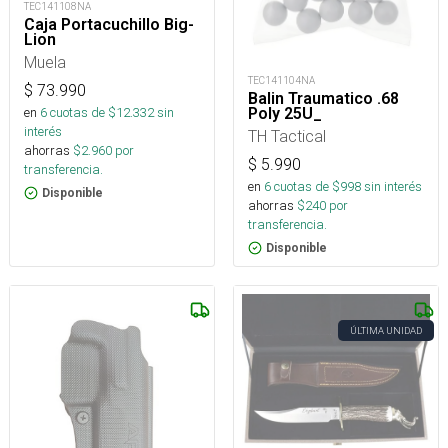
TEC141108NA
Caja Portacuchillo Big-
Lion
Muela
TEC141104NA
$
73.990
Balin Traumatico .68
Poly 25U_
en
6
cuotas de $
12.332
sin
interés
TH Tactical
ahorras
$
2.960
por
$
5.990
transferencia.
en
6
cuotas de $
998
sin interés
Disponible
ahorras
$
240
por
transferencia.
Disponible
ÚLTIMA UNIDAD