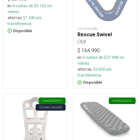
en
6
cuotas de $
5.165
sin
interés
ahorras
$
1.240
por
transferencia.
LM150503BA
Disponible
Rescue Swivel
CMI
$
164.990
en
6
cuotas de $
27.498
sin
interés
ahorras
$
6.600
por
transferencia.
Disponible
ENVÍO
GRATIS
ENVÍO
GRATIS
ÚLTIMA UNIDAD