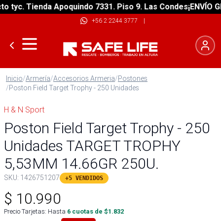
tyc. Tienda Apoquindo 7331. Piso 9. Las Condes
¡ENVÍO GRAT
+56 2 2244 3777
|
Inicio
/
Armería
/
Accesorios Armeria
/
Postones
/
Poston Field Target Trophy - 250 Unidades
H & N Sport
Poston Field Target Trophy - 250
Unidades TARGET TROPHY
5,53MM 14.66GR 250U.
SKU:
1426751207
+5 VENDIDOS
$
10.990
Precio Tarjetas: Hasta
6
cuotas de $
1.832