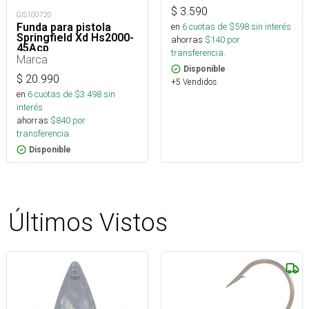
$
3.590
GIS100720
Funda para pistola
en
6
cuotas de $
598
sin interés
Springfield Xd Hs2000-
ahorras
$
140
por
45Acp
transferencia.
Marca
Disponible
$
20.990
+5 Vendidos
en
6
cuotas de $
3.498
sin
interés
ahorras
$
840
por
transferencia.
Disponible
Últimos Vistos