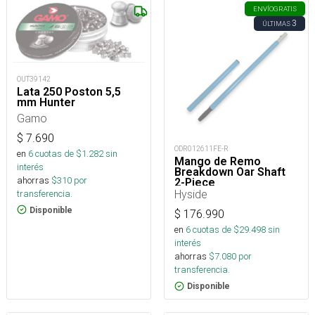
ENVÍO
GRATIS
3
ÚLTIMAS
OUT39142
Lata 250 Poston 5,5
mm Hunter
Gamo
$
7.690
ODR012611FE-R
en
6
cuotas de $
1.282
sin
Mango de Remo
interés
Breakdown Oar Shaft
ahorras
$
310
por
2-Piece
Hyside
transferencia.
Disponible
$
176.990
en
6
cuotas de $
29.498
sin
interés
ahorras
$
7.080
por
transferencia.
Disponible