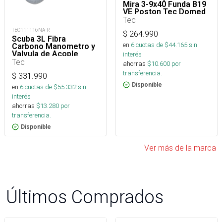
Mira 3-9x40 Funda B19
VE Poston Tec Domed
18,13 5,5 2LT_
Tec
TEC111116NA-R
$
264.990
Scuba 3L Fibra
en
6
cuotas de $
44.165
sin
Carbono Manometro y
Valvula de Acople
interés
Tec
ahorras
$
10.600
por
transferencia.
$
331.990
Disponible
en
6
cuotas de $
55.332
sin
interés
ahorras
$
13.280
por
transferencia.
Disponible
Ver más de la marca
Últimos Comprados