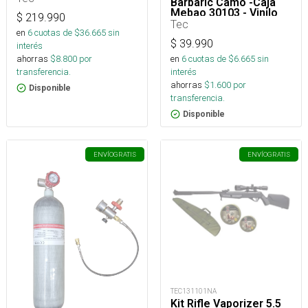
Barbaric Camo -Caja
2CJS 100U_
Mebao 30103 - Vinilo
$
219.990
Savage 22G Blue -
Tec
Señuelo Savage Grav
en
6
cuotas de $
36.665
sin
Runner 37G Zebra
$
39.990
interés
en
6
cuotas de $
6.665
sin
ahorras
$
8.800
por
interés
transferencia.
ahorras
$
1.600
por
Disponible
transferencia.
Disponible
ENVÍO
GRATIS
ENVÍO
GRATIS
TEC131101NA
Kit Rifle Vaporizer 5.5