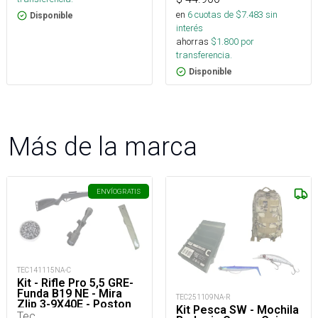
en
6
cuotas de $
7.483
sin
Disponible
interés
ahorras
$
1.800
por
transferencia.
Disponible
Más de la marca
ENVÍO
GRATIS
TEC141115NA-C
Kit - Rifle Pro 5,5 GRE-
Funda B19 NE - Mira
TEC251109NA-R
Zlip 3-9X40E - Poston
Kit Pesca SW - Mochila
TEC Match Ama 5,5
Tec