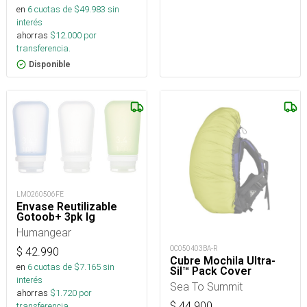
en
6
cuotas de $
49.983
sin
interés
ahorras
$
12.000
por
transferencia.
Disponible
LMO260506FE
Envase Reutilizable
Gotoob+ 3pk lg
Humangear
OC050403BA-R
$
42.990
Cubre Mochila Ultra-
en
6
cuotas de $
7.165
sin
Sil™ Pack Cover
interés
Sea To Summit
ahorras
$
1.720
por
$
44.900
transferencia.