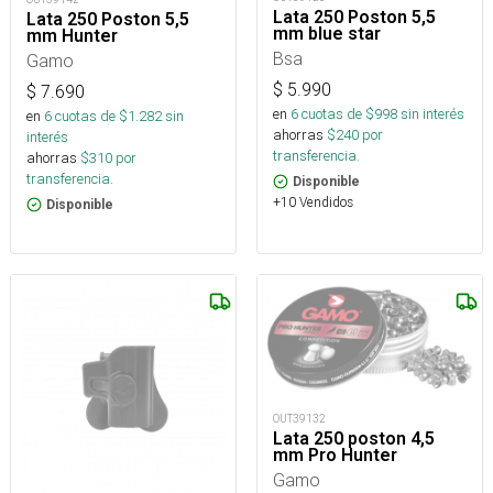
Lata 250 Poston 5,5
Lata 250 Poston 5,5
mm blue star
mm Hunter
Bsa
Gamo
$
5.990
$
7.690
en
6
cuotas de $
998
sin interés
en
6
cuotas de $
1.282
sin
ahorras
$
240
por
interés
transferencia.
ahorras
$
310
por
transferencia.
Disponible
+10 Vendidos
Disponible
OUT39132
Lata 250 poston 4,5
mm Pro Hunter
Gamo