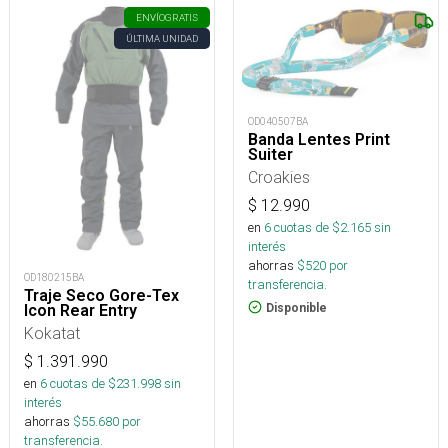
ENVÍO
GRATIS
ÚLTIMA UNIDAD
OD040507BA
Banda Lentes Print
Suiter
Croakies
$
12.990
en
6
cuotas de $
2.165
sin
interés
ahorras
$
520
por
OD180215BA
transferencia.
Traje Seco Gore-Tex
Icon Rear Entry
Disponible
Kokatat
$
1.391.990
en
6
cuotas de $
231.998
sin
interés
ahorras
$
55.680
por
transferencia.