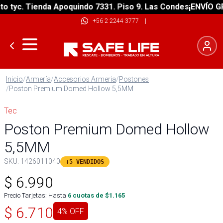
tyc. Tienda Apoquindo 7331. Piso 9. Las Condes
¡ENVÍO GRAT
+56 2 2244 3777
|
Inicio
/
Armería
/
Accesorios Armeria
/
Postones
/
Poston Premium Domed Hollow 5,5MM
Tec
Poston Premium Domed Hollow
5,5MM
SKU:
1426011040
+5 VENDIDOS
$
6.990
Precio Tarjetas: Hasta
6
cuotas de $
1.165
$
6.710
4
% OFF