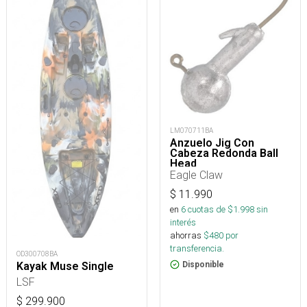
LM070711BA
Anzuelo Jig Con
Cabeza Redonda Ball
Head
Eagle Claw
$
11.990
en
6
cuotas de $
1.998
sin
interés
ahorras
$
480
por
transferencia.
OD300708BA
Kayak Muse Single
Disponible
LSF
$
299.900