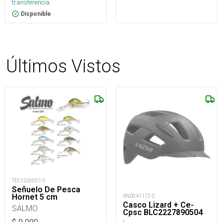
transferencia.
Disponible
Últimos Vistos
TEC1206001-C
Señuelo De Pesca
Hornet 5 cm
AND041172-C
Casco Lizard + Ce-
SALMO
Cpsc BLC2227890504