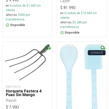
$
9.990
Lazer
en
6
cuotas de $
1.665
sin
$
81.990
interés
en
6
cuotas de $
13.665
sin
ahorras
$
400
por
interés
transferencia.
ahorras
$
3.280
por
Disponible
transferencia.
Disponible
3
ÚLTIMAS
GIS021502-C
Horqueta Pastera 4
Puas Sin Mango
Rayun
$
7.990