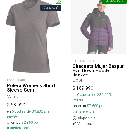
ENVÍO
GRATIS
3
ÚLTIMAS
LIP310303BA-R
Chaqueta Mujer Bazpur
Evo Down Hoody
Jacket
Lippi
LM210504BA
Polera Womens Short
$
189.990
Sleeve Gem
en
6
cuotas de $
31.665
sin
Vargo
interés
$
58.990
ahorras
$
7.600
por
en
6
cuotas de $
9.832
sin
transferencia.
interés
Disponible
ahorras
$
2.360
por
+5 Vendidos
transferencia.