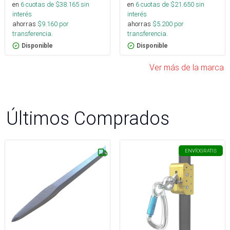
en
6
cuotas de $
21.650
sin
en
6
cuotas de $
38.165
sin
interés
interés
ahorras
$
5.200
por
ahorras
$
9.160
por
transferencia.
transferencia.
Disponible
Disponible
Ver más de la marca
Últimos Comprados
ENVÍO
GRATIS