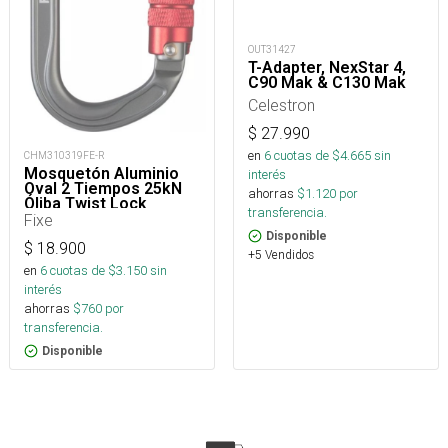
OUT31427
T-Adapter, NexStar 4,
C90 Mak & C130 Mak
Celestron
$
27.990
en
6
cuotas de $
4.665
sin
CHM310319FE-R
Mosquetón Aluminio
interés
Oval 2 Tiempos 25kN
ahorras
$
1.120
por
Óliba Twist Lock
transferencia.
Fixe
Disponible
$
18.900
+5 Vendidos
en
6
cuotas de $
3.150
sin
interés
ahorras
$
760
por
transferencia.
Disponible