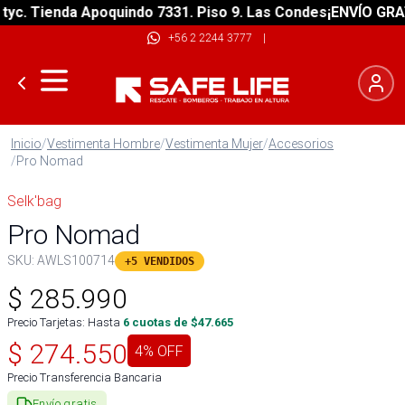
. Tienda Apoquindo 7331. Piso 9. Las Condes
¡ENVÍO GRATIS!
+56 2 2244 3777
|
Inicio
/
Vestimenta Hombre
/
Vestimenta Mujer
/
Accesorios
/
Pro Nomad
Selk'bag
Pro Nomad
SKU:
AWLS100714
+5 VENDIDOS
$
285.990
Precio Tarjetas: Hasta
6
cuotas de $
47.665
$
274.550
4
% OFF
Precio Transferencia Bancaria
Envío gratis