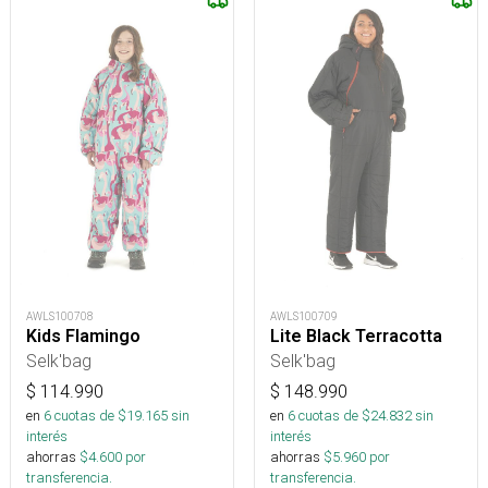
AWLS100709
AWLS100708
Lite Black Terracotta
Kids Flamingo
Selk'bag
Selk'bag
$
148.990
$
114.990
en
6
cuotas de $
24.832
sin
en
6
cuotas de $
19.165
sin
interés
interés
ahorras
$
5.960
por
ahorras
$
4.600
por
transferencia.
transferencia.