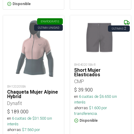
Disponible
ENVÍO
GRATIS
ÚLTIMA UNIDAD
2
ÚLTIMAS
BH040201BA-R
Short Mujer
Elasticados
CMP
BH120205BA
$
39.900
Chaqueta Mujer Alpine
Hybrid
en
6
cuotas de $
6.650
sin
interés
Dynafit
ahorras
$
1.600
por
$
189.000
transferencia.
en
6
cuotas de $
31.500
sin
Disponible
interés
ahorras
$
7.560
por