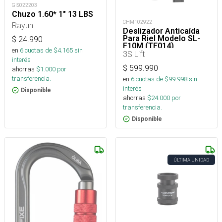
GIS022203
Chuzo 1.60* 1" 13 LBS
CHM102922
Rayun
Deslizador Anticaída
Para Riel Modelo SL-
$
24.990
F10M (TF014)
en
6
cuotas de $
4.165
sin
3S Lift
interés
$
599.990
ahorras
$
1.000
por
transferencia.
en
6
cuotas de $
99.998
sin
interés
Disponible
ahorras
$
24.000
por
transferencia.
Disponible
ÚLTIMA UNIDAD