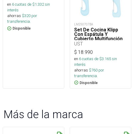
en
6
cuotas de $
1.332
sin
interés
ahorras
$
320
por
transferencia.
LM250707BA
Disponible
Set De Cocina Klipp
Con Espátula Y
Cubierto Multifunción
UST
$
18.990
en
6
cuotas de $
3.165
sin
interés
ahorras
$
760
por
transferencia.
Disponible
Más de la marca