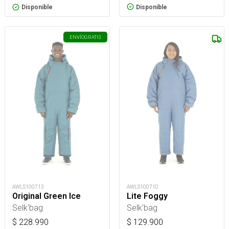
Disponible
Disponible
ENVÍO
GRATIS
AWLS100710
AWLS100713
Lite Foggy
Original Green Ice
Selk'bag
Selk'bag
$
129.900
$
228.990