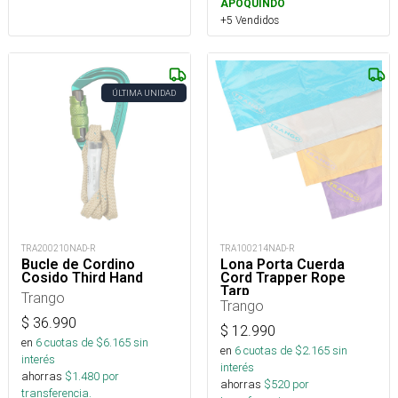
APOQUINDO
+5 Vendidos
ÚLTIMA UNIDAD
TRA200210NAD-R
TRA100214NAD-R
Bucle de Cordino
Lona Porta Cuerda
Cosido Third Hand
Cord Trapper Rope
Tarp
Trango
Trango
$
36.990
$
12.990
en
6
cuotas de $
6.165
sin
en
6
cuotas de $
2.165
sin
interés
interés
ahorras
$
1.480
por
ahorras
$
520
por
transferencia.