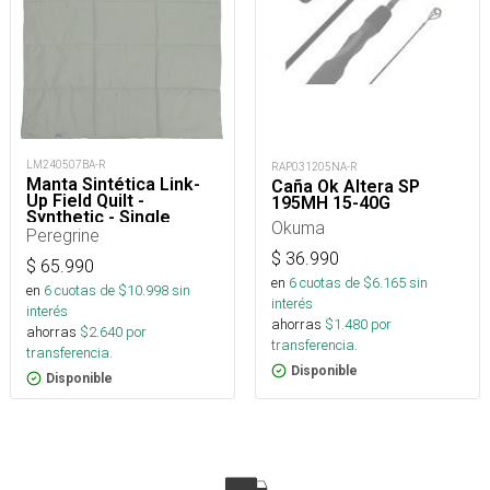
LM240507BA-R
RAP031205NA-R
Manta Sintética Link-
Caña Ok Altera SP
Up Field Quilt -
195MH 15-40G
Synthetic - Single
Okuma
Peregrine
$
36.990
$
65.990
en
6
cuotas de $
6.165
sin
en
6
cuotas de $
10.998
sin
interés
interés
ahorras
$
1.480
por
ahorras
$
2.640
por
transferencia.
transferencia.
Disponible
Disponible