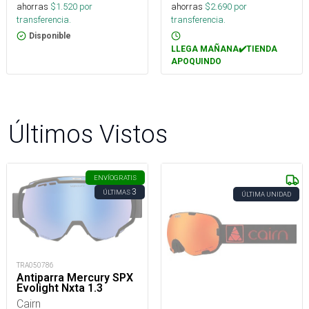
ahorras
$
1.520
por
ahorras
$
2.690
por
transferencia.
transferencia.
Disponible
LLEGA MAÑANA✔️TIENDA
APOQUINDO
Últimos Vistos
ENVÍO
GRATIS
3
ÚLTIMAS
ÚLTIMA UNIDAD
TRA050786
Antiparra Mercury SPX
Evolight Nxta 1.3
Cairn