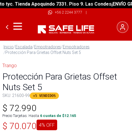
yc. Tienda Apoquindo 7331. Piso 9. Las Condes
¡ENVÍO GRATI
+56 2 2244 3777
|
Inicio
/
Escalada
/
Empotradores
/
Empotradores
/
Protección Para Grietas Offset Nuts Set 5
Trango
Protección Para Grietas Offset
Nuts Set 5
SKU:
21600-99
+5 VENDIDOS
$
72.990
Precio Tarjetas: Hasta
6
cuotas de $
12.165
$
70.070
4
% OFF