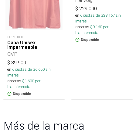
Hanwag
$
229.000
en
6
cuotas de $
38.167
sin
interés
ahorras
$
9.160
por
transferencia.
BE160108FE
Disponible
Capa Unisex
Impermeable
CMP
$
39.900
en
6
cuotas de $
6.650
sin
interés
ahorras
$
1.600
por
transferencia.
Disponible
Más de la marca