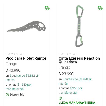
TRA120223NAD-R
TRA110225NAD-R
Pico para Piolet Raptor
Cinta Express Reaction
Quickdraw
Trango
Trango
$
40.990
$
23.990
en
6
cuotas de $
6.832
sin
en
6
cuotas de $
3.998
sin
interés
interés
ahorras
$
1.640
por
ahorras
$
960
por
transferencia.
transferencia.
Disponible
LLEGA MAÑANA✔️TIENDA