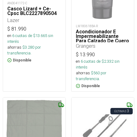
AND041172-C
Casco Lizard + Ce-
Cpsc BLC2227890504
Lazer
LM180618BA-R
$
81.990
Acondicionador E
en
6
cuotas de $
13.665
sin
Impermeabilizante
Para Calzado De Cuero
interés
75 Ml
Grangers
ahorras
$
3.280
por
transferencia.
$
13.990
Disponible
en
6
cuotas de $
2.332
sin
interés
ahorras
$
560
por
transferencia.
Disponible
3
ÚLTIMAS