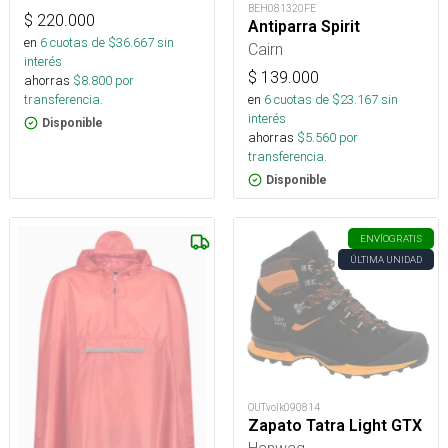
BEH081320FE
$
220.000
Antiparra Spirit
en
6
cuotas de $
36.667
sin
Cairn
interés
$
139.000
ahorras
$
8.800
por
transferencia.
en
6
cuotas de $
23.167
sin
interés
Disponible
ahorras
$
5.560
por
transferencia.
Disponible
ENVÍO
GRATIS
ÚLTIMA UNIDAD
OUTvolk090814
Zapato Tatra Light GTX