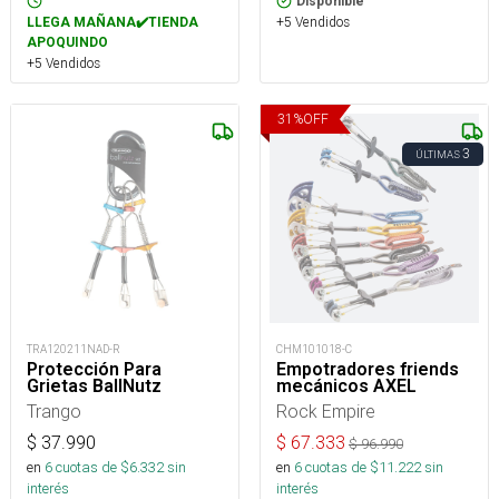
Disponible
+5 Vendidos
LLEGA MAÑANA✔️TIENDA
APOQUINDO
+5 Vendidos
31
%
OFF
3
ÚLTIMAS
TRA120211NAD-R
CHM101018-C
Protección Para
Empotradores friends
Grietas BallNutz
mecánicos AXEL
Trango
Rock Empire
$
37.990
$
67.333
$
96.990
en
6
cuotas de $
6.332
sin
en
6
cuotas de $
11.222
sin
interés
interés