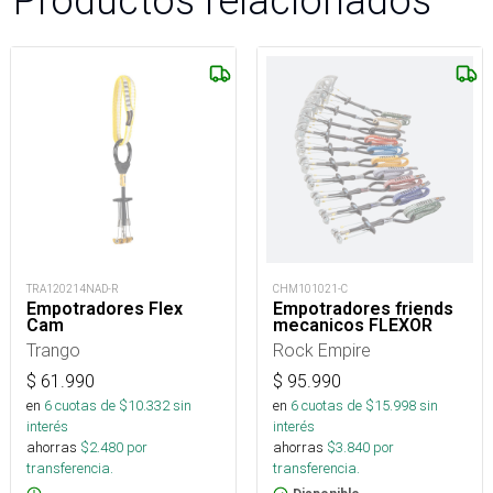
Productos relacionados
TRA120214NAD-R
CHM101021-C
Empotradores Flex
Empotradores friends
Cam
mecanicos FLEXOR
Trango
Rock Empire
$
61.990
$
95.990
en
6
cuotas de $
10.332
sin
en
6
cuotas de $
15.998
sin
interés
interés
ahorras
$
2.480
por
ahorras
$
3.840
por
transferencia.
transferencia.