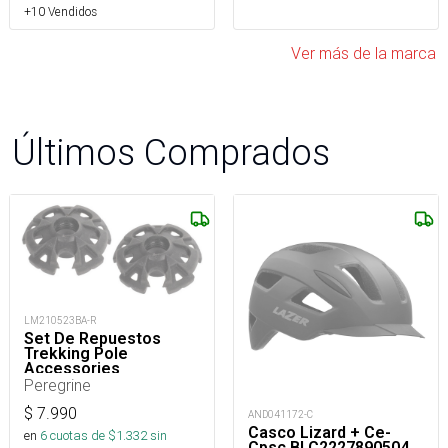
+10 Vendidos
Ver más de la marca
Últimos Comprados
LM210523BA-R
Set De Repuestos
Trekking Pole
Accessories
Peregrine
$
7.990
AND041172-C
Casco Lizard + Ce-
en
6
cuotas de $
1.332
sin
Cpsc BLC2227890504