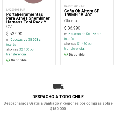
RAP031205NA-R
LM260508BA-R
Caña Ok Altera SP
Portaherramientas
195MH 15-40G
Para Arnés Shembiner
Okuma
Harness Tool Rack Y
Arborismo
CMI
$
36.990
$
53.990
en
6
cuotas de $
6.165
sin
interés
en
6
cuotas de $
8.998
sin
ahorras
$
1.480
por
interés
transferencia.
ahorras
$
2.160
por
transferencia.
Disponible
Disponible
DESPACHO A TODO CHILE
Despachamos Gratis a Santiago y Regiones por compras sobre
$150.000