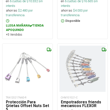
en
6
cuotas de $
10.332
sin
en
6
cuotas de $
16.665
sin
interés
interés
ahorras
$
2.480
por
ahorras
$
4.000
por
transferencia.
transferencia.
Disponible
LLEGA MAÑANA✔️TIENDA
APOQUINDO
+5 Vendidos
TRA120217NAD-R
CHM101021-C
Protección Para
Empotradores friends
Grietas Offset Nuts Set
mecanicos FLEXOR
5