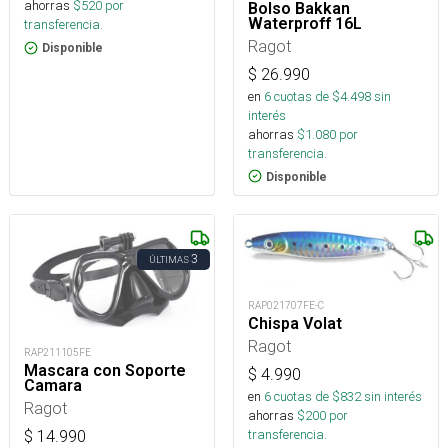
ahorras
$
520
por
Bolso Bakkan
Waterproff 16L
transferencia.
Ragot
Disponible
$
26.990
en
6
cuotas de $
4.498
sin
interés
ahorras
$
1.080
por
transferencia.
Disponible
3
ÚLTIMAS
RAP021707FE-C
Chispa Volat
Ragot
RAP211105FE
Mascara con Soporte
$
4.990
Camara
en
6
cuotas de $
832
sin interés
Ragot
ahorras
$
200
por
transferencia.
$
14.990