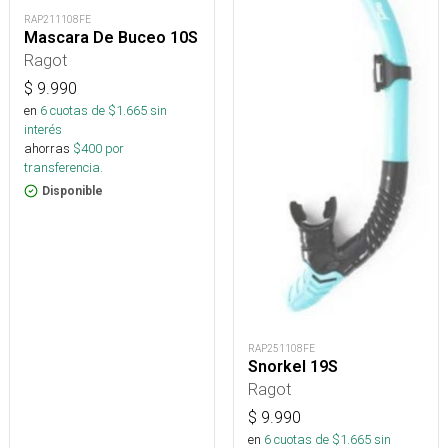
RAP211108FE
Mascara De Buceo 10S
Ragot
$
9.990
en
6
cuotas de $
1.665
sin
interés
ahorras
$
400
por
transferencia.
Disponible
RAP251108FE
Snorkel 19S
Ragot
$
9.990
en
6
cuotas de $
1.665
sin