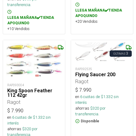
transferencia.
LLEGA MAÑANA✔️TIENDA
APOQUINDO
LLEGA MAÑANA✔️TIENDA
+20 Vendidos
APOQUINDO
+10 Vendidos
3
ÚLTIMAS
RAP092535
Flying Saucer 200
Ragot
RAP093004
$
7.990
King Spoon Feather
112 42gr
en
6
cuotas de $
1.332
sin
Ragot
interés
ahorras
$
320
por
$
7.990
transferencia.
en
6
cuotas de $
1.332
sin
Disponible
interés
ahorras
$
320
por
transferencia.