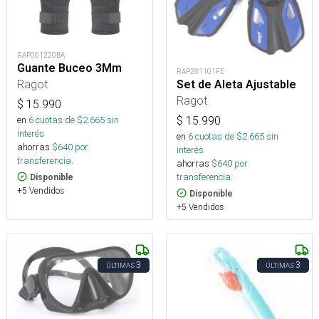
RAP061220BA
Guante Buceo 3Mm
RAP281101FE
Ragot
Set de Aleta Ajustable
Ragot
$
15.990
$
15.990
en
6
cuotas de $
2.665
sin
interés
en
6
cuotas de $
2.665
sin
ahorras
$
640
por
interés
transferencia.
ahorras
$
640
por
transferencia.
Disponible
+5 Vendidos
Disponible
+5 Vendidos
3
3
ÚLTIMAS
ÚLTIMAS