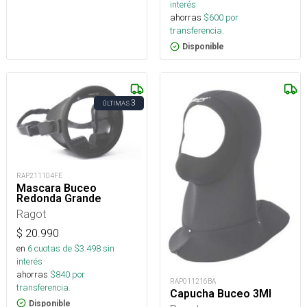
interés
ahorras
$
600
por
transferencia.
Disponible
3
ÚLTIMAS
RAP211104FE
Mascara Buceo
Redonda Grande
Ragot
$
20.990
en
6
cuotas de $
3.498
sin
interés
ahorras
$
840
por
RAP011216BA
transferencia.
Capucha Buceo 3Ml
Disponible