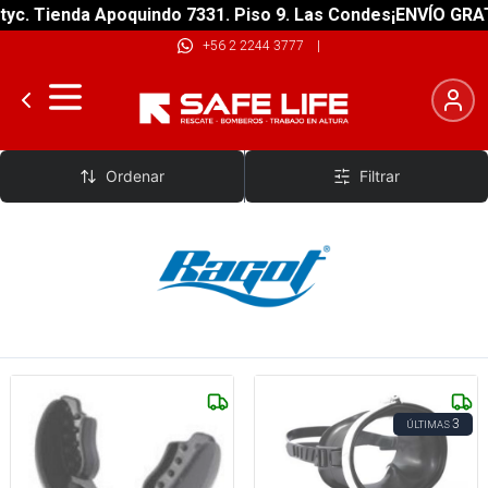
Tienda Apoquindo 7331. Piso 9. Las Condes
¡ENVÍO GRATIS! s
+56 2 2244 3777
|
Ragot
Ordenar
Filtrar
3
ÚLTIMAS