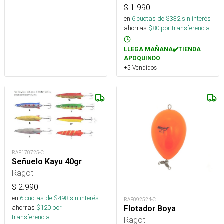
$
1.990
en
6
cuotas de $
332
sin interés
ahorras
$
80
por transferencia.
LLEGA MAÑANA✔️TIENDA
APOQUINDO
+5 Vendidos
RAP170725-C
Señuelo Kayu 40gr
Ragot
$
2.990
en
6
cuotas de $
498
sin interés
RAP092524-C
ahorras
$
120
por
Flotador Boya
transferencia.
Ragot