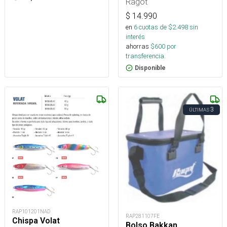
Ragot
$
14.990
en
6
cuotas de $
2.498
sin
interés
ahorras
$
600
por
transferencia.
Disponible
3
ÚLTIMAS
RAP101201NAD
RAP281107FE
Chispa Volat
Bolso Bakkan