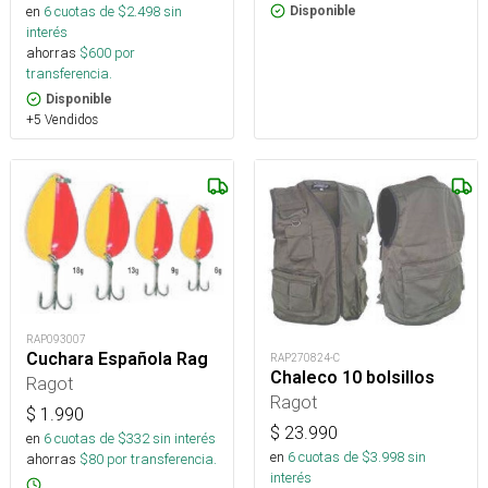
en
6
cuotas de $
2.498
sin
Disponible
interés
ahorras
$
600
por
transferencia.
Disponible
+5 Vendidos
RAP093007
Cuchara Española Rag
RAP270824-C
Chaleco 10 bolsillos
Ragot
Ragot
$
1.990
$
23.990
en
6
cuotas de $
332
sin interés
en
6
cuotas de $
3.998
sin
ahorras
$
80
por transferencia.
interés