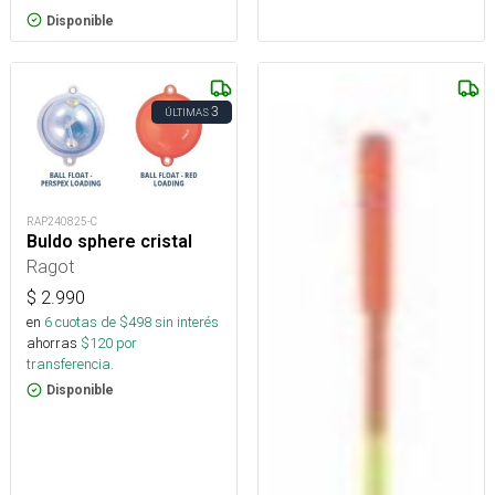
Disponible
3
ÚLTIMAS
RAP240825-C
Buldo sphere cristal
Ragot
$
2.990
en
6
cuotas de $
498
sin interés
ahorras
$
120
por
transferencia.
Disponible