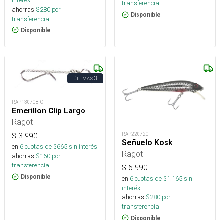
interés
transferencia.
ahorras
$
280
por
Disponible
transferencia.
Disponible
3
ÚLTIMAS
RAP130708-C
Emerillon Clip Largo
Ragot
RAP220720
$
3.990
Señuelo Kosk
en
6
cuotas de $
665
sin interés
Ragot
ahorras
$
160
por
transferencia.
$
6.990
Disponible
en
6
cuotas de $
1.165
sin
interés
ahorras
$
280
por
transferencia.
Disponible