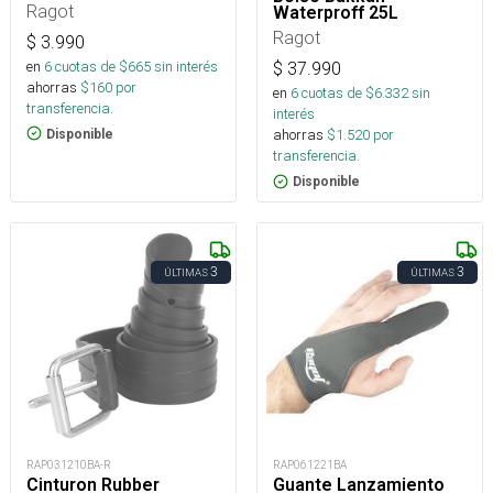
Ragot
Waterproff 25L
Ragot
$
3.990
en
6
cuotas de $
665
sin interés
$
37.990
ahorras
$
160
por
en
6
cuotas de $
6.332
sin
transferencia.
interés
ahorras
$
1.520
por
Disponible
transferencia.
Disponible
3
3
ÚLTIMAS
ÚLTIMAS
RAP031210BA-R
RAP061221BA
Cinturon Rubber
Guante Lanzamiento