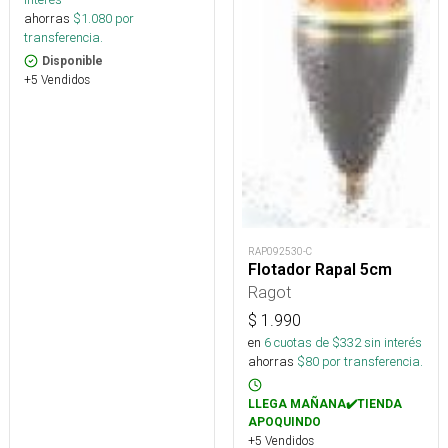
ahorras
$
1.080
por
transferencia.
Disponible
+5 Vendidos
RAP092530-C
Flotador Rapal 5cm
Ragot
$
1.990
en
6
cuotas de $
332
sin interés
ahorras
$
80
por transferencia.
LLEGA MAÑANA✔️TIENDA
APOQUINDO
+5 Vendidos