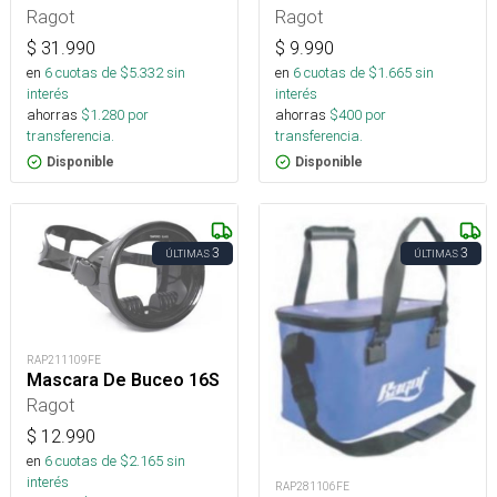
Ragot
Ragot
$
31.990
$
9.990
en
6
cuotas de $
5.332
sin
en
6
cuotas de $
1.665
sin
interés
interés
ahorras
$
1.280
por
ahorras
$
400
por
transferencia.
transferencia.
Disponible
Disponible
3
3
ÚLTIMAS
ÚLTIMAS
RAP211109FE
Mascara De Buceo 16S
Ragot
$
12.990
en
6
cuotas de $
2.165
sin
interés
RAP281106FE