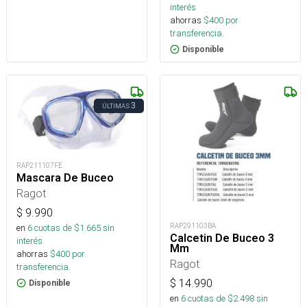
interés
ahorras
$
400
por
transferencia.
Disponible
3
ÚLTIMAS
RAP211107FE
Mascara De Buceo
Ragot
$
9.990
RAP291103BA
en
6
cuotas de $
1.665
sin
Calcetin De Buceo 3
interés
Mm
ahorras
$
400
por
Ragot
transferencia.
$
14.990
Disponible
en
6
cuotas de $
2.498
sin