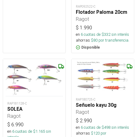
RAP092522-C
Flotador Paloma 20cm
Ragot
$
1.990
en
6
cuotas de $
332
sin interés
ahorras
$
80
por transferencia.
Disponible
RAP180725-C
RAP181128-C
Señuelo kayu 30g
SOLEA
Ragot
Ragot
$
2.990
$
6.990
en
6
cuotas de $
498
sin interés
en
6
cuotas de $
1.165
sin
ahorras
$
120
por