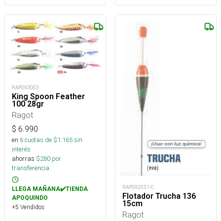
RAP093003
King Spoon Feather
100 28gr
Ragot
$
6.990
en
6
cuotas de $
1.165
sin
interés
ahorras
$
280
por
transferencia.
RAP092531-C
LLEGA MAÑANA✔️TIENDA
Flotador Trucha 136
APOQUINDO
15cm
+5 Vendidos
Ragot