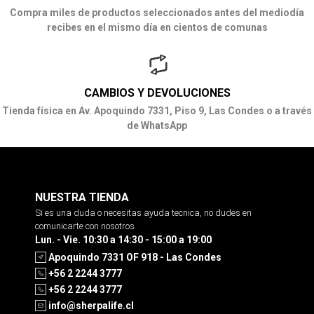
Compra miles de productos seleccionados antes del mediodía
recibes en el mismo día en cientos de comunas
CAMBIOS Y DEVOLUCIONES
Tienda física en Av. Apoquindo 7331, Piso 9, Las Condes o a través
de WhatsApp
NUESTRA TIENDA
Si es una duda o necesitas ayuda tecnica, no dudes en
comunicarte con nosotros
Lun. - Vie. 10:30 a 14:30 - 15:00 a 19:00
Apoquindo 7331 OF 918 - Las Condes
+56 2 2244 3777
+56 2 2244 3777
info@sherpalife.cl