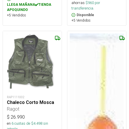
ahorras
$
960
por
LLEGA MAÑANA✔️TIENDA
transferencia.
APOQUINDO
+5 Vendidos
Disponible
+5 Vendidos
RAP1111002
Chaleco Corto Mosca
Ragot
$
26.990
en
6
cuotas de $
4.498
sin
interés