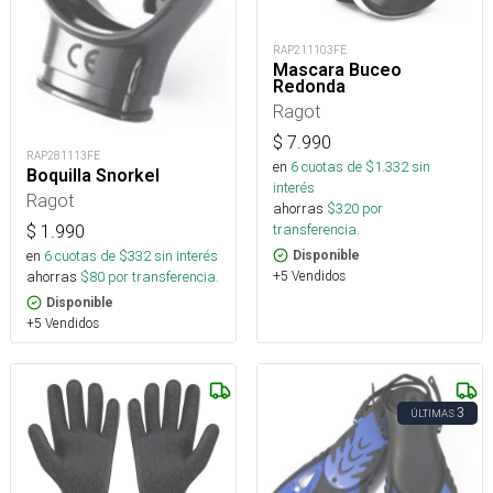
RAP211103FE
Mascara Buceo
Redonda
Ragot
$
7.990
RAP281113FE
en
6
cuotas de $
1.332
sin
Boquilla Snorkel
interés
Ragot
ahorras
$
320
por
transferencia.
$
1.990
en
6
cuotas de $
332
sin interés
Disponible
ahorras
$
80
por transferencia.
+5 Vendidos
Disponible
+5 Vendidos
3
ÚLTIMAS