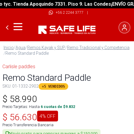
c. Tienda Apoquindo 7331. Piso 9. Las Condes
¡ENVÍO GRATIS
+56 2 2244 3777
|
Inicio
/
Agua
/
Remos Kayak y SUP
/
Remo Tradicional y Competencia
/
Remo Standard Paddle
Carlisle paddles
Remo Standard Paddle
SKU:
01-1332-2902
+5 VENDIDOS
$
58.990
Precio Tarjetas: Hasta
6
cuotas de $
9.832
$
56.630
4
% OFF
Precio Transferencia Bancaria
Envío gratis para compras mayores a $150.000