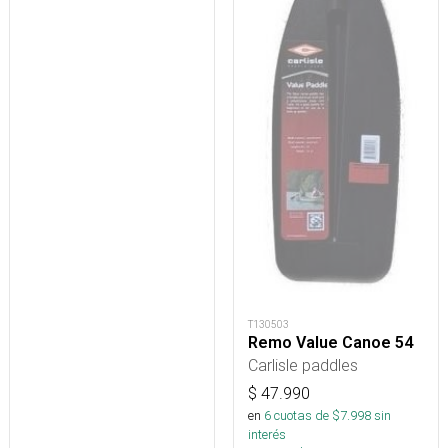
T130503
Remo Value Canoe 54
Carlisle paddles
$
47.990
en
6
cuotas de $
7.998
sin
interés