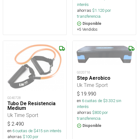
interés
ahorras
$
1.120
por
transferencia.
Disponible
+5 Vendidos
G020716
Step Aerobico
Uk Time Sport
$
19.990
G040728
en
6
cuotas de $
3.332
sin
Tubo De Resistencia
interés
Medium
ahorras
$
800
por
Uk Time Sport
transferencia.
$
2.490
Disponible
en
6
cuotas de $
415
sin interés
ahorras
$
100
por