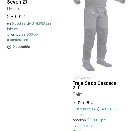
Seven 27
Hyside
$
89.900
en
6
cuotas de $
14.983
sin
interés
ahorras
$
3.600
por
transferencia.
Disponible
OD030801BA
Traje Seco Cascade
2.0
Palm
$
899.900
en
6
cuotas de $
149.983
sin
interés
ahorras
$
36.000
por
transferencia.