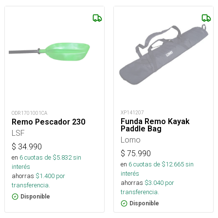
XP141207
ODR1701001CA
Funda Remo Kayak
Remo Pescador 230
Paddle Bag
LSF
Lomo
$
34.990
$
75.990
en
6
cuotas de $
5.832
sin
en
6
cuotas de $
12.665
sin
interés
interés
ahorras
$
1.400
por
ahorras
$
3.040
por
transferencia.
transferencia.
Disponible
Disponible