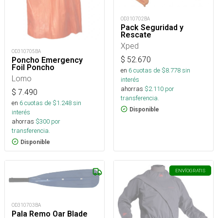
OD310702BA
Pack Seguridad y
Rescate
Xped
OD310705BA
$
52.670
Poncho Emergency
Foil Poncho
en
6
cuotas de $
8.778
sin
Lomo
interés
ahorras
$
2.110
por
$
7.490
transferencia.
en
6
cuotas de $
1.248
sin
Disponible
interés
ahorras
$
300
por
transferencia.
Disponible
ENVÍO
GRATIS
OD310703BA
Pala Remo Oar Blade