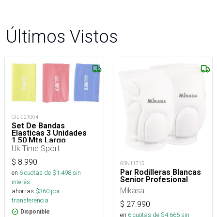
Últimos Vistos
GILI021004
Set De Bandas
Elasticas 3 Unidades
1.50 Mts Largo
Uk Time Sport
$
8.990
GSN11715
Par Rodilleras Blancas
en
6
cuotas de $
1.498
sin
Senior Profesional
interés
Mikasa
ahorras
$
360
por
transferencia.
$
27.990
Disponible
en
6
cuotas de $
4.665
sin