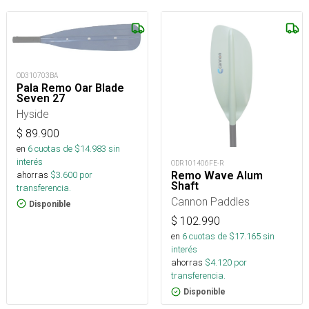
OD310703BA
Pala Remo Oar Blade
Seven 27
Hyside
$
89.900
en
6
cuotas de $
14.983
sin
interés
ODR101406FE-R
ahorras
$
3.600
por
Remo Wave Alum
Shaft
transferencia.
Cannon Paddles
Disponible
$
102.990
en
6
cuotas de $
17.165
sin
interés
ahorras
$
4.120
por
transferencia.
Disponible