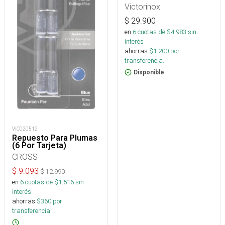
Victorinox
$
29.900
en
6
cuotas de $
4.983
sin
interés
ahorras
$
1.200
por
transferencia.
Disponible
VIC020512
Repuesto Para Plumas
(6 Por Tarjeta)
CROSS
$
9.093
$
12.990
en
6
cuotas de $
1.516
sin
interés
ahorras
$
360
por
transferencia.