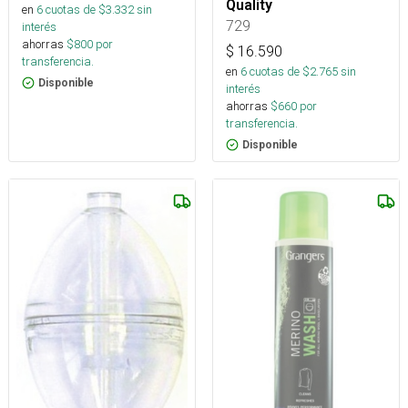
Quality
en
6
cuotas de $
3.332
sin
729
interés
ahorras
$
800
por
$
16.590
transferencia.
en
6
cuotas de $
2.765
sin
Disponible
interés
ahorras
$
660
por
transferencia.
Disponible