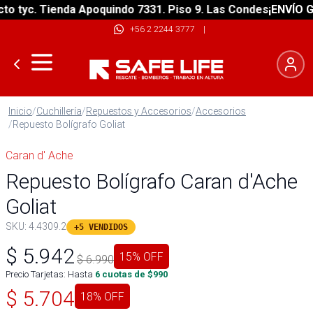
tyc. Tienda Apoquindo 7331. Piso 9. Las Condes
¡ENVÍO GRAT
+56 2 2244 3777
|
Inicio
/
Cuchillería
/
Repuestos y Accesorios
/
Accesorios
/
Repuesto Bolígrafo Goliat
Caran d' Ache
Repuesto Bolígrafo Caran d'Ache
Goliat
SKU:
4.4309.2
+5 VENDIDOS
$
5.942
15
% OFF
$
6.990
Precio Tarjetas: Hasta
6
cuotas de $
990
$
5.704
18
% OFF