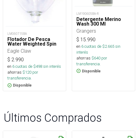
LM190605BA-R
Detergente Merino
Wash 300 Ml
Grangers
LM060715BA
Flotador De Pesca
$
15.990
Water Weighted Spin
en
6
cuotas de $
2.665
sin
Eagle Claw
interés
ahorras
$
640
por
$
2.990
transferencia.
en
6
cuotas de $
498
sin interés
Disponible
ahorras
$
120
por
transferencia.
Disponible
Últimos Comprados