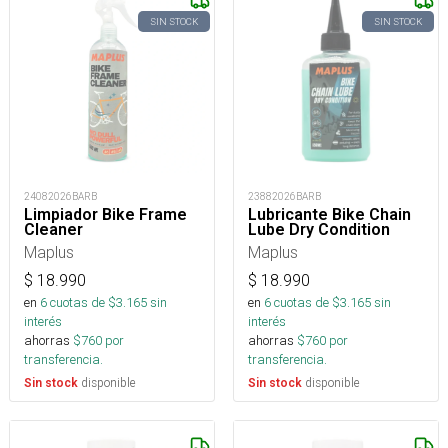
SIN STOCK
SIN STOCK
24082026BARB
23882026BARB
Limpiador Bike Frame
Lubricante Bike Chain
Cleaner
Lube Dry Condition
Maplus
Maplus
$
18.990
$
18.990
en
6
cuotas de $
3.165
sin
en
6
cuotas de $
3.165
sin
interés
interés
ahorras
$
760
por
ahorras
$
760
por
transferencia.
transferencia.
disponible
disponible
Sin stock
Sin stock