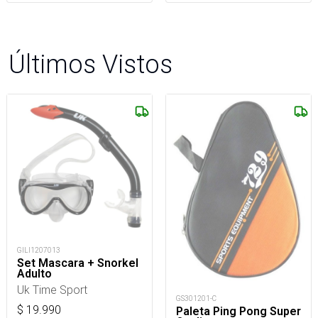
Últimos Vistos
GILI1207013
Set Mascara + Snorkel
Adulto
Uk Time Sport
GS301201-C
$
19.990
Paleta Ping Pong Super