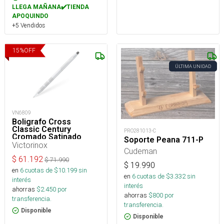
LLEGA MAÑANA✔️TIENDA
APOQUINDO
+5 Vendidos
15
%
OFF
ÚLTIMA UNIDAD
VN6809
Boligrafo Cross
Classic Century
PRO281013-C
Cromado Satinado
Soporte Peana 711-P
Victorinox
Cudeman
$
61.192
$
71.990
$
19.990
en
6
cuotas de $
10.199
sin
en
6
cuotas de $
3.332
sin
interés
interés
ahorras
$
2.450
por
ahorras
$
800
por
transferencia.
transferencia.
Disponible
Disponible