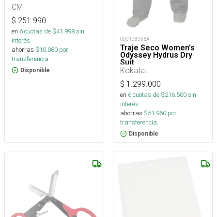
CMI
$
251.990
en
6
cuotas de $
41.998
sin
OD010805BA
interés
Traje Seco Women's
ahorras
$
10.080
por
Odyssey Hydrus Dry
transferencia.
Suit
Kokatat
Disponible
$
1.299.000
en
6
cuotas de $
216.500
sin
interés
ahorras
$
51.960
por
transferencia.
Disponible