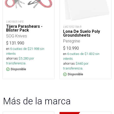
LMO180514FE
Tijera Parashears -
LM210521BA-R
Blister Pack
Lona De Suelo Poly
Groundsheets
SOG Knives
Peregrine
$
131.990
$
10.990
en
6
cuotas de $
21.998
sin
interés
en
6
cuotas de $
1.832
sin
ahorras
$
5.280
por
interés
transferencia.
ahorras
$
440
por
transferencia.
Disponible
Disponible
Más de la marca