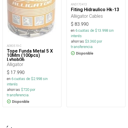
AND170413
Fiting Hidraulico Hk-13
Alliigator Cables
$
83.990
en
6
cuotas de $
13.998
sin
interés
ahorras
$
3.360
por
A080519-C
transferencia.
Tope Funda Metal 5 X
Disponible
10Mm (100pcs)
Lyhpb06
Alligator
$
17.990
en
6
cuotas de $
2.998
sin
interés
ahorras
$
720
por
transferencia.
Disponible