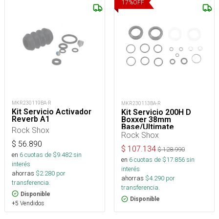
17
%
OFF
MKR230119BA-R
MKR230113BA-R
Kit Servicio Activador
Kit Servicio 200H D
Reverb A1
Boxxer 38mm
Base/Ultimate
Rock Shox
Rock Shox
$
56.890
$
107.134
$
128.990
en
6
cuotas de $
9.482
sin
en
6
cuotas de $
17.856
sin
interés
interés
ahorras
$
2.280
por
ahorras
$
4.290
por
transferencia.
transferencia.
Disponible
Disponible
+5 Vendidos