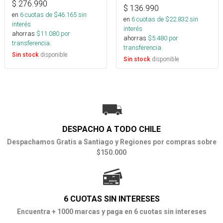
$
276.990
$
136.990
en
6
cuotas de $
46.165
sin
en
6
cuotas de $
22.832
sin
interés
interés
ahorras
$
11.080
por
ahorras
$
5.480
por
transferencia.
transferencia.
disponible
Sin stock
disponible
Sin stock
DESPACHO A TODO CHILE
Despachamos Gratis a Santiago y Regiones por compras sobre
$150.000
6 CUOTAS SIN INTERESES
Encuentra + 1000 marcas y paga en 6 cuotas sin intereses