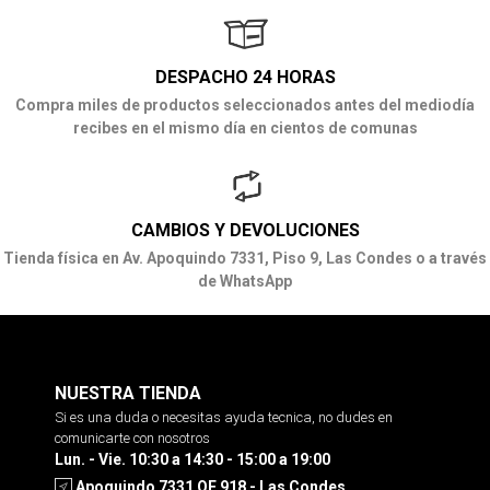
DESPACHO 24 HORAS
Compra miles de productos seleccionados antes del mediodía
recibes en el mismo día en cientos de comunas
CAMBIOS Y DEVOLUCIONES
Tienda física en Av. Apoquindo 7331, Piso 9, Las Condes o a través
de WhatsApp
NUESTRA TIENDA
Si es una duda o necesitas ayuda tecnica, no dudes en
comunicarte con nosotros
Lun. - Vie. 10:30 a 14:30 - 15:00 a 19:00
Apoquindo 7331 OF 918 - Las Condes