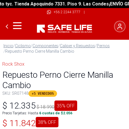
yc. Tienda Apoquindo 7331. Piso 9. Las Condes
¡ENVÍO GRATI
+56 2 2244 3777
|
Inicio
/
Ciclismo
/
Componentes
/
Caliper y Repuestos
/
Pernos
/
Repuesto Perno Cierre Manilla Cambio
Rock Shox
Repuesto Perno Cierre Manilla
Cambio
SKU:
SR07148
+5 VENDIDOS
$
12.335
35
% OFF
$
18.990
Precio Tarjetas: Hasta
6
cuotas de $
2.056
$
11.842
38
% OFF