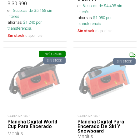
$
30.990
en
6
cuotas de $
4.498
sin
en
6
cuotas de $
5.165
sin
interés
interés
ahorras
$
1.080
por
ahorras
$
1.240
por
transferencia.
transferencia.
disponible
Sin stock
disponible
Sin stock
ENVÍO
GRATIS
SIN STOCK
SIN STOCK
24482026BARB
24382026BARB
Plancha Digital World
Plancha Digital Para
Cup Para Encerado
Encerado De Ski Y
Snowboard
Maplus
Maplus