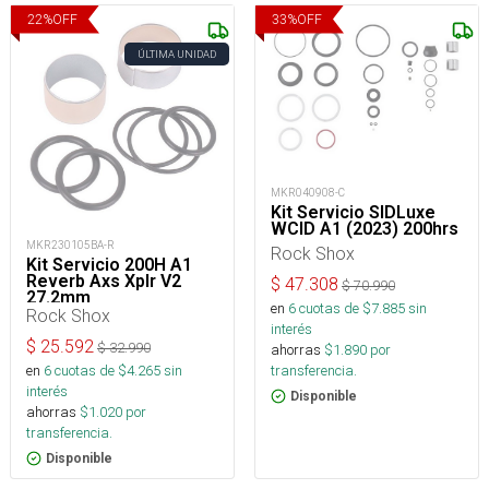
22
%
OFF
33
%
OFF
ÚLTIMA UNIDAD
MKR040908-C
Kit Servicio SIDLuxe
WCID A1 (2023) 200hrs
MKR230105BA-R
Rock Shox
Kit Servicio 200H A1
Reverb Axs Xplr V2
$
47.308
$
70.990
27.2mm
en
6
cuotas de $
7.885
sin
Rock Shox
interés
$
25.592
$
32.990
ahorras
$
1.890
por
transferencia.
en
6
cuotas de $
4.265
sin
interés
Disponible
ahorras
$
1.020
por
transferencia.
Disponible