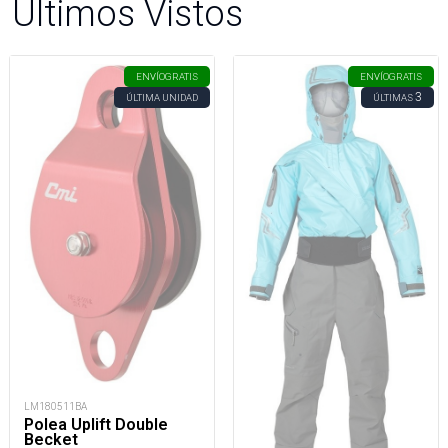
Últimos Vistos
ENVÍO
GRATIS
ENVÍO
GRATIS
3
ÚLTIMA UNIDAD
ÚLTIMAS
LM180511BA
Polea Uplift Double
Becket