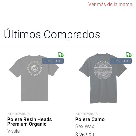
Ver más de la marca
Últimos Comprados
SIN STOCK
SIN STOCK
24982026BARB
24782026BARB
Polera Resin Heads
Polera Camo
Premium Organic
Sex Wax
Vissla
$
26.990