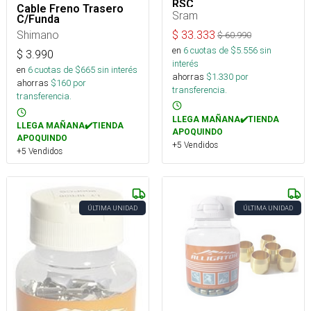
RSC
Cable Freno Trasero
Sram
C/Funda
Shimano
$
33.333
$
60.990
en
6
cuotas de $
5.556
sin
$
3.990
interés
en
6
cuotas de $
665
sin interés
ahorras
$
1.330
por
ahorras
$
160
por
transferencia.
transferencia.
LLEGA MAÑANA✔️TIENDA
LLEGA MAÑANA✔️TIENDA
APOQUINDO
APOQUINDO
+5 Vendidos
+5 Vendidos
ÚLTIMA UNIDAD
ÚLTIMA UNIDAD