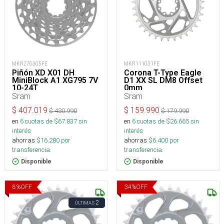
MKR270305FE
MKR111031FE
Piñón XD X01 DH
Corona T-Type Eagle
MiniBlock A1 XG795 7V
D1 XX SL DM8 Offset
10-24T
0mm
Sram
Sram
$
407.019
$
159.990
$
430.990
$
179.990
en
6
cuotas de $
67.837
sin
en
6
cuotas de $
26.665
sin
interés
interés
ahorras
$
16.280
por
ahorras
$
6.400
por
transferencia.
transferencia.
Disponible
Disponible
8
%
OFF
34
%
OFF
2
ÚLTIMAS