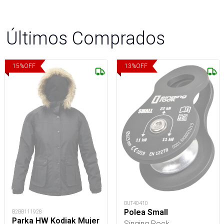
Últimos Comprados
15
%
OFF
13
%
OFF
OUT40410
Polea Small
B2BB111928
Parka HW Kodiak Mujer
Singing Rock