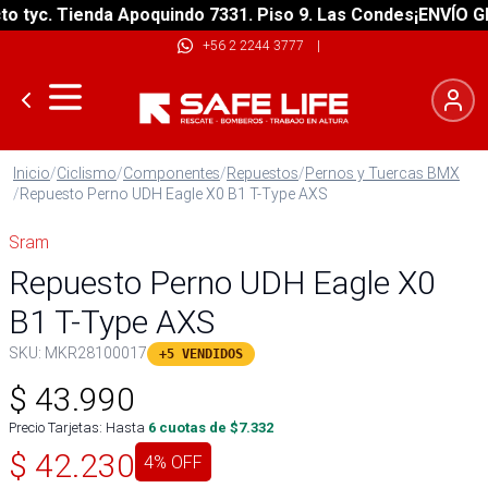
tyc. Tienda Apoquindo 7331. Piso 9. Las Condes
¡ENVÍO GRAT
+56 2 2244 3777
|
Inicio
/
Ciclismo
/
Componentes
/
Repuestos
/
Pernos y Tuercas BMX
/
Repuesto Perno UDH Eagle X0 B1 T-Type AXS
Sram
Repuesto Perno UDH Eagle X0
B1 T-Type AXS
SKU:
MKR28100017
+5 VENDIDOS
$
43.990
Precio Tarjetas: Hasta
6
cuotas de $
7.332
$
42.230
4
% OFF