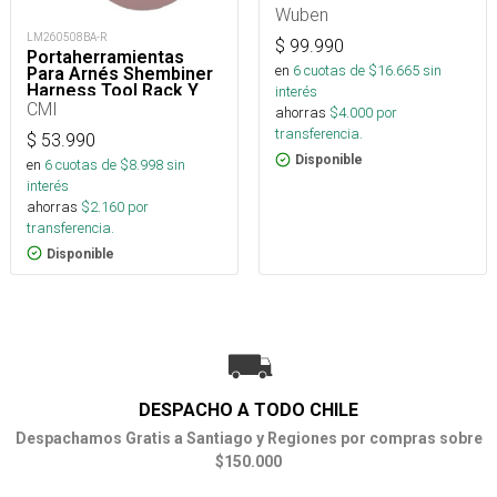
Wuben
LM260508BA-R
$
99.990
Portaherramientas
en
6
cuotas de $
16.665
sin
Para Arnés Shembiner
Harness Tool Rack Y
interés
Arborismo
CMI
ahorras
$
4.000
por
transferencia.
$
53.990
Disponible
en
6
cuotas de $
8.998
sin
interés
ahorras
$
2.160
por
transferencia.
Disponible
DESPACHO A TODO CHILE
Despachamos Gratis a Santiago y Regiones por compras sobre
$150.000