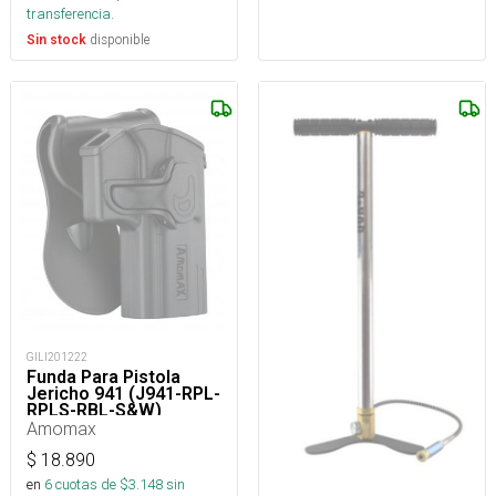
transferencia.
disponible
Sin stock
GILI201222
Funda Para Pistola
Jericho 941 (J941-RPL-
RPLS-RBL-S&W)
Amomax
$
18.890
en
6
cuotas de $
3.148
sin