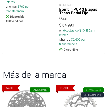
interés
GILI200413FE
ahorras
$
760
por
Bombín PCP 3 Etapas
transferencia.
Tapas Pedal Fijo
Disponible
Quail
+30 Vendidos
$
64.990
en
6
cuotas de $
10.832
sin
interés
ahorras
$
2.600
por
transferencia.
Disponible
Más de la marca
6
%
OFF
11
%
OFF
ENVÍO
GRATIS
ENVÍO
GRATIS
ÚLTIMA UNIDAD