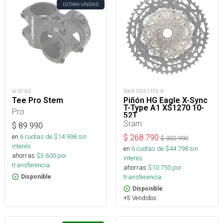
ÚLTIMA UNIDAD
AI19165
MKR150511FE-R
Tee Pro Stem
Piñón HG Eagle X-Sync
T-Type A1 XS1270 10-
Pro
52T
Sram
$
89.990
en
6
cuotas de $
14.998
sin
$
268.790
$
302.990
interés
en
6
cuotas de $
44.798
sin
ahorras
$
3.600
por
interés
transferencia.
ahorras
$
10.750
por
transferencia.
Disponible
Disponible
+5 Vendidos