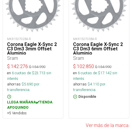
MKR150702BA-R
MKR150703BA-R
Corona Eagle X-Sync 2
Corona Eagle X-Sync 2
C3 Dm3 3mm Offset
C3 Dm3 6mm Offset
Aluminio
Aluminio
Sram
Sram
$
142.276
$
102.850
$
154.990
$
154.990
en
6
cuotas de $
23.713
sin
en
6
cuotas de $
17.142
sin
interés
interés
ahorras
$
5.690
por
ahorras
$
4.110
por
transferencia.
transferencia.
Disponible
LLEGA MAÑANA✔️TIENDA
APOQUINDO
+5 Vendidos
Ver más de la marca