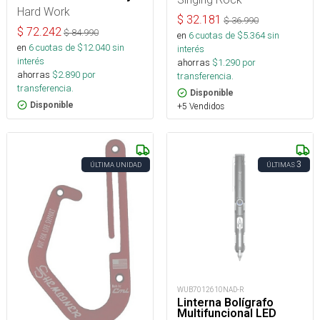
Hard Work
$
32.181
$
36.990
$
72.242
$
84.990
en
6
cuotas de $
5.364
sin
en
6
cuotas de $
12.040
sin
interés
interés
ahorras
$
1.290
por
ahorras
$
2.890
por
transferencia.
transferencia.
Disponible
Disponible
+5 Vendidos
3
ÚLTIMA UNIDAD
ÚLTIMAS
WUB7012610NAD-R
Linterna Bolígrafo
Multifuncional LED