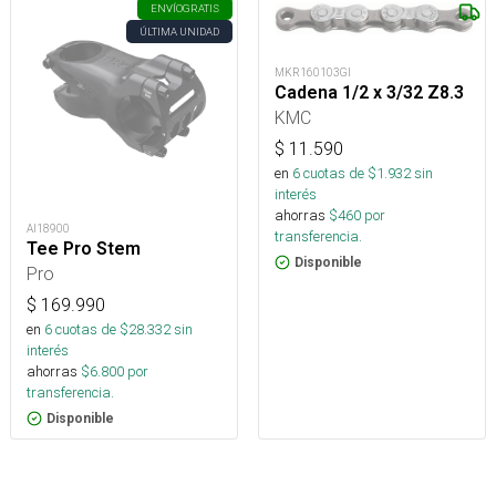
ENVÍO
GRATIS
ÚLTIMA UNIDAD
MKR160103GI
Cadena 1/2 x 3/32 Z8.3
KMC
$
11.590
en
6
cuotas de $
1.932
sin
interés
ahorras
$
460
por
AI18900
transferencia.
Tee Pro Stem
Disponible
Pro
$
169.990
en
6
cuotas de $
28.332
sin
interés
ahorras
$
6.800
por
transferencia.
Disponible